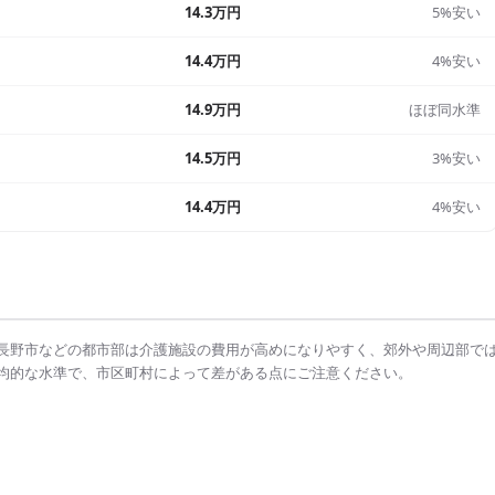
14.3万円
5%安い
14.4万円
4%安い
14.9万円
ほぼ同水準
14.5万円
3%安い
14.4万円
4%安い
長野市
などの都市部は
介護施設の費用
が高めになりやすく、郊外や周辺部で
均的な水準で、市区町村によって差がある点にご注意ください。