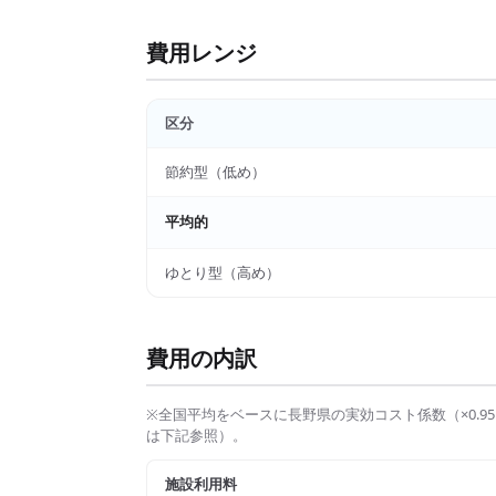
費用レンジ
区分
節約型（低め）
平均的
ゆとり型（高め）
費用の内訳
※全国平均をベースに
長野県
の実効コスト係数（×
0.95
は下記参照）。
施設利用料