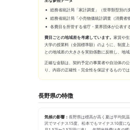
主な参照データ
総務省統計局「家計調査」（世帯類型別の
総務省統計局「小売物価統計調査（消費者
各費目を所管する省庁・業界団体が公表す
費目ごとの地域差を考慮しています。
家賃や生
大学の授業料（全国標準額）のように、制度上
との地域差の大きさを実効係数に反映し、地域
正確な金額は、契約予定の事業者や自治体の公
り、内容の正確性・完全性を保証するものでは
長野県
の特徴
気候の影響：
長野県は標高が高く夏は平均気温
沢でマイナス15度、松本でもマイナス10度に
月1.5万〜2.5万円に達し、年間光熱費は冬