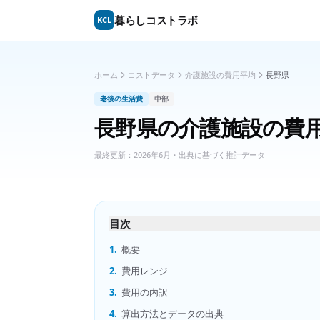
暮らしコストラボ
KCL
ホーム
コストデータ
介護施設の費用平均
長野県
老後の生活費
中部
長野県
の
介護施設の費
最終更新：
2026年6月
・出典に基づく推計データ
目次
1.
概要
2.
費用レンジ
3.
費用の内訳
4.
算出方法とデータの出典