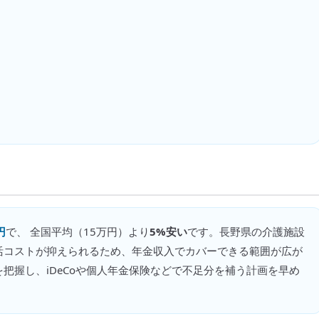
円
で、 全国平均（
15万円
）より
5%安い
です。
長野県の介護施設
活コストが抑えられるため、年金収入でカバーできる範囲が広が
把握し、iDeCoや個人年金保険などで不足分を補う計画を早め