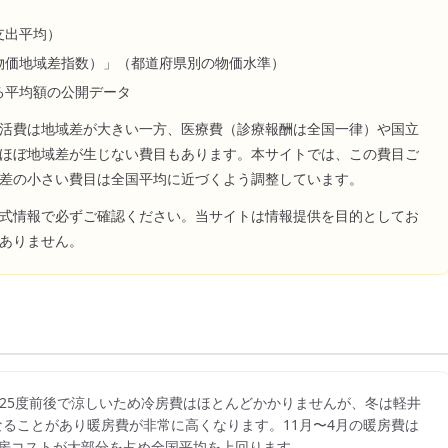
支出平均）
物価地域差指数）」（都道府県別の物価水準）
る平均額の公開データ
活費は地域差が大きい一方、医療費（診療報酬は全国一律）や国立
ほぼ地域差が生じない費目もあります。本サイトでは、この費目ご
差の小さい費目は全国平均に近づくよう調整しています。
式情報で必ずご確認ください。当サイトは情報提供を目的としてお
ありません。
25度前後で涼しいため冷房費はほとんどかかりませんが、冬は軽井
なることがあり暖房費が非常に高くなります。11月〜4月の暖房費は
の暖房コストが大部分を占め全国平均を上回ります。