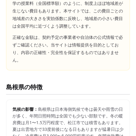
学の授業料（全国標準額）のように、制度上ほぼ地域差が
生じない費目もあります。本サイトでは、この費目ごとの
地域差の大きさを実効係数に反映し、地域差の小さい費目
は全国平均に近づくよう調整しています。
正確な金額は、契約予定の事業者や自治体の公式情報で必
ずご確認ください。当サイトは情報提供を目的としてお
り、内容の正確性・完全性を保証するものではありませ
ん。
島根県
の特徴
気候の影響：
島根県は日本海側気候で冬は曇天や雨雪の日
が多く、年間日照時間は全国でも少ない部類です。冬の暖
房費は月1〜1.5万円程度で、松江市では積雪もあります。
夏は出雲地方で33度前後になる日もありますが猛暑日は少
なく、冷房費は月3,000〜5,000円程度です。年間光熱費は