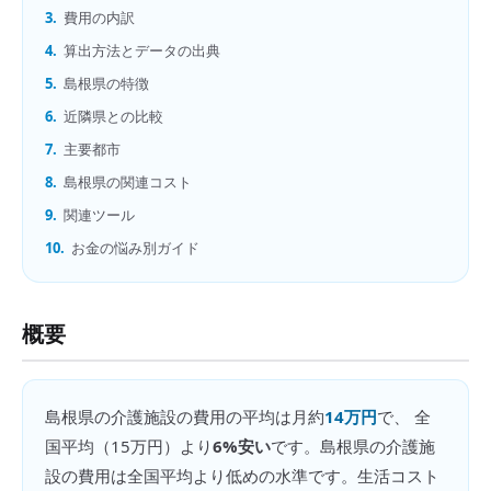
3.
費用の内訳
4.
算出方法とデータの出典
5.
島根県の特徴
6.
近隣県との比較
7.
主要都市
8.
島根県の関連コスト
9.
関連ツール
10.
お金の悩み別ガイド
概要
島根県
の
介護施設の費用
の平均は月約
14万円
で、 全
国平均（
15万円
）より
6%安い
です。
島根県の介護施
設の費用は全国平均より低めの水準です。生活コスト