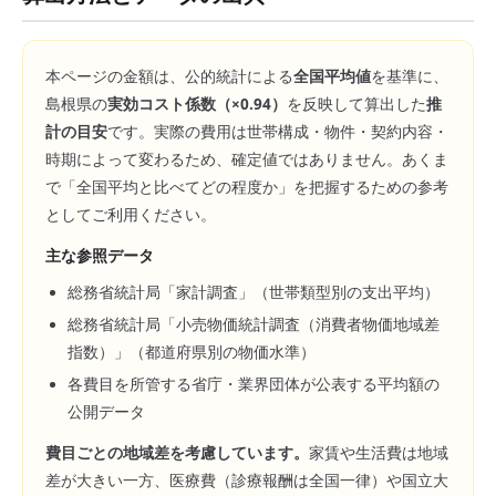
本ページの金額は、公的統計による
全国平均値
を基準に、
島根県
の
実効コスト係数（×
0.94
）
を反映して算出した
推
計の目安
です。実際の費用は世帯構成・物件・契約内容・
時期によって変わるため、確定値ではありません。あくま
で「全国平均と比べてどの程度か」を把握するための参考
としてご利用ください。
主な参照データ
総務省統計局「家計調査」（世帯類型別の支出平均）
総務省統計局「小売物価統計調査（消費者物価地域差
指数）」（都道府県別の物価水準）
各費目を所管する省庁・業界団体が公表する平均額の
公開データ
費目ごとの地域差を考慮しています。
家賃や生活費は地域
差が大きい一方、医療費（診療報酬は全国一律）や国立大