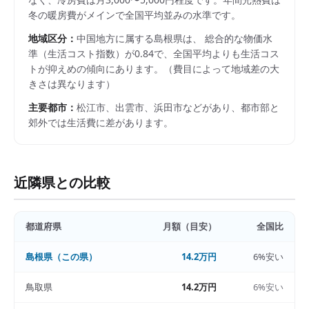
冬の暖房費がメインで全国平均並みの水準です。
地域区分：
中国
地方に属する
島根県
は、 総合的な物価水
準（生活コスト指数）が
0.84
で、
全国平均よりも生活コス
トが抑えめの傾向にあります。
（費目によって地域差の大
きさは異なります）
主要都市：
松江市、出雲市、浜田市
などがあり、都市部と
郊外では生活費に差があります。
近隣県との比較
都道府県
月額（目安）
全国比
島根県
（この県）
14.2万円
6%安い
鳥取県
14.2万円
6%安い