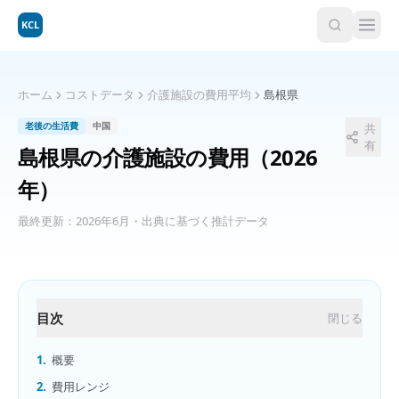
KCL
ホーム
コストデータ
介護施設の費用平均
島根県
老後の生活費
中国
共
有
島根県
の
介護施設の費用
（2026
年）
最終更新：
2026年6月
・出典に基づく推計データ
目次
閉じる
1.
概要
2.
費用レンジ