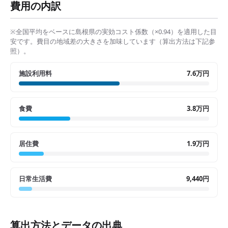
費用の内訳
※全国平均をベースに
島根県
の実効コスト係数（×
0.94
）を適用した目
安です。費目の地域差の大きさを加味しています（算出方法は下記参
照）。
施設利用料
7.6万円
食費
3.8万円
居住費
1.9万円
日常生活費
9,440円
算出方法とデータの出典