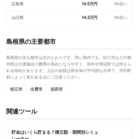
広島県
14.5万円
3%安い
山口県
14.3万円
5%安い
島根県
の主要都市
島根県
の主な都市は次のとおりです。同じ県内でも、
松江市
などの都
市部は
介護施設の費用
が高めになりやすく、郊外や周辺部では抑えら
れる傾向があります。上記の金額は県全体の平均的な水準で、市区町
村によって差がある点にご注意ください。
松江市
出雲市
浜田市
関連ツール
貯金はいくら貯まる？積立額・期間別シミュ
レーター