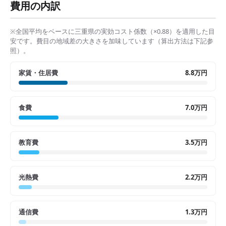
費用の内訳
※全国平均をベースに
三重県
の実効コスト係数（×
0.88
）を適用した目
安です。費目の地域差の大きさを加味しています（算出方法は下記参
照）。
家賃・住居費
8.8万円
食費
7.0万円
教育費
3.5万円
光熱費
2.2万円
通信費
1.3万円