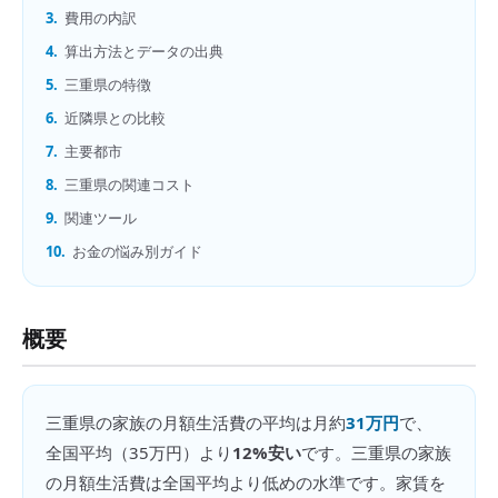
3.
費用の内訳
4.
算出方法とデータの出典
5.
三重県の特徴
6.
近隣県との比較
7.
主要都市
8.
三重県の関連コスト
9.
関連ツール
10.
お金の悩み別ガイド
概要
三重県
の
家族の月額生活費
の平均は月約
31万円
で、
全国平均（
35万円
）より
12%安い
です。
三重県の家族
の月額生活費は全国平均より低めの水準です。家賃を