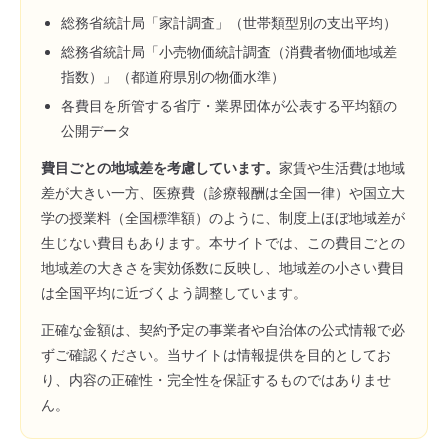
総務省統計局「家計調査」（世帯類型別の支出平均）
総務省統計局「小売物価統計調査（消費者物価地域差
指数）」（都道府県別の物価水準）
各費目を所管する省庁・業界団体が公表する平均額の
公開データ
費目ごとの地域差を考慮しています。
家賃や生活費は地域
差が大きい一方、医療費（診療報酬は全国一律）や国立大
学の授業料（全国標準額）のように、制度上ほぼ地域差が
生じない費目もあります。本サイトでは、この費目ごとの
地域差の大きさを実効係数に反映し、地域差の小さい費目
は全国平均に近づくよう調整しています。
正確な金額は、契約予定の事業者や自治体の公式情報で必
ずご確認ください。当サイトは情報提供を目的としてお
り、内容の正確性・完全性を保証するものではありませ
ん。