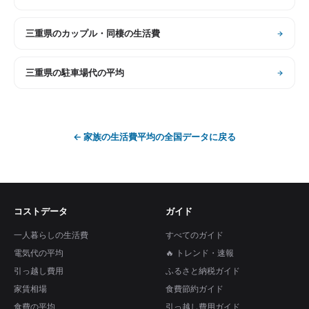
三重県
の
カップル・同棲の生活費
三重県
の
駐車場代の平均
←
家族の生活費平均
の全国データに戻る
コストデータ
ガイド
一人暮らしの生活費
すべてのガイド
電気代の平均
🔥 トレンド・速報
引っ越し費用
ふるさと納税ガイド
家賃相場
食費節約ガイド
食費の平均
引っ越し費用ガイド