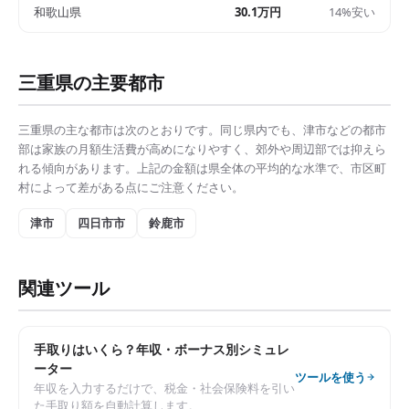
和歌山県
30.1万円
14%安い
三重県
の主要都市
三重県
の主な都市は次のとおりです。同じ県内でも、
津市
などの都市
部は
家族の月額生活費
が高めになりやすく、郊外や周辺部では抑えら
れる傾向があります。上記の金額は県全体の平均的な水準で、市区町
村によって差がある点にご注意ください。
津市
四日市市
鈴鹿市
関連ツール
手取りはいくら？年収・ボーナス別シミュレ
ーター
ツールを使う
年収を入力するだけで、税金・社会保険料を引い
た手取り額を自動計算します。