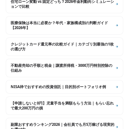
住宅ローン変動 vs 固定どっち？2026年金利動向シミュレーシ
ョンで比較
医療保険は本当に必要か？年代・家族構成別の判断ガイド
【2026年】
クレジットカード還元率の比較ガイド｜カテゴリ別最強の1枚
の選び方
不動産売却の手順と税金｜譲渡所得税・3000万円特別控除の
仕組み
NISA枠でおすすめの投資信託｜目的別ポートフォリオ例
【申請しないと0円】児童手当を満額もらう方法｜もらい忘れ
で最大200万円の損
副業おすすめランキング2026｜会社員でも月5万稼げる現実的