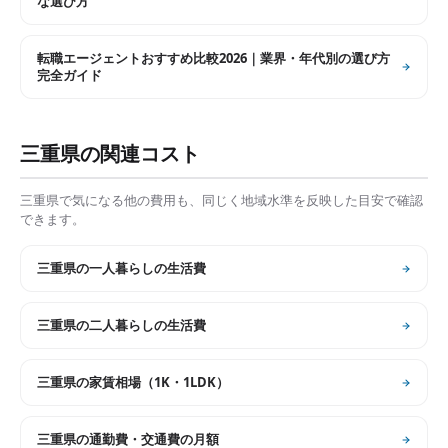
な選び方
転職エージェントおすすめ比較2026｜業界・年代別の選び方
完全ガイド
三重県
の関連コスト
三重県
で気になる他の費用も、同じく地域水準を反映した目安で確認
できます。
三重県
の
一人暮らしの生活費
三重県
の
二人暮らしの生活費
三重県
の
家賃相場（1K・1LDK）
三重県
の
通勤費・交通費の月額