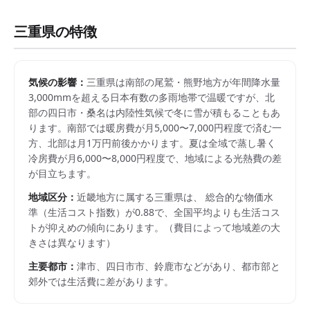
三重県
の特徴
気候の影響：
三重県は南部の尾鷲・熊野地方が年間降水量
3,000mmを超える日本有数の多雨地帯で温暖ですが、北
部の四日市・桑名は内陸性気候で冬に雪が積もることもあ
ります。南部では暖房費が月5,000〜7,000円程度で済む一
方、北部は月1万円前後かかります。夏は全域で蒸し暑く
冷房費が月6,000〜8,000円程度で、地域による光熱費の差
が目立ちます。
地域区分：
近畿
地方に属する
三重県
は、 総合的な物価水
準（生活コスト指数）が
0.88
で、
全国平均よりも生活コス
トが抑えめの傾向にあります。
（費目によって地域差の大
きさは異なります）
主要都市：
津市、四日市市、鈴鹿市
などがあり、都市部と
郊外では生活費に差があります。