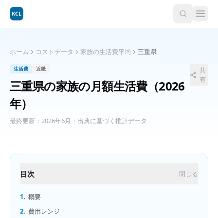
KCL
ホーム
コストデータ
家族の生活費平均
三重県
生活費
近畿
共
有
三重県
の
家族の月額生活費
（2026
年）
最終更新：
2026年6月
・出典に基づく推計データ
目次
閉じる
1.
概要
2.
費用レンジ