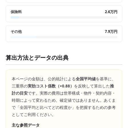
保険料
2.6万円
その他
7.9万円
算出方法とデータの出典
本ページの金額は、公的統計による
全国平均値
を基準に、
三重県
の
実効コスト係数（×
0.88
）
を反映して算出した
推
計の目安
です。実際の費用は世帯構成・物件・契約内容・
時期によって変わるため、確定値ではありません。あくま
で「全国平均と比べてどの程度か」を把握するための参考
としてご利用ください。
主な参照データ