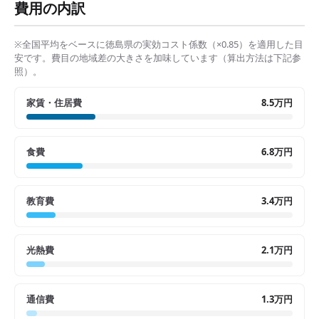
費用の内訳
※全国平均をベースに
徳島県
の実効コスト係数（×
0.85
）を適用した目
安です。費目の地域差の大きさを加味しています（算出方法は下記参
照）。
家賃・住居費
8.5万円
食費
6.8万円
教育費
3.4万円
光熱費
2.1万円
通信費
1.3万円