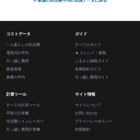
←
家族の生活費平均
の全国データに戻る
コストデータ
ガイド
一人暮らしの生活費
すべてのガイド
電気代の平均
🔥 トレンド・速報
引っ越し費用
ふるさと納税ガイド
家賃相場
食費節約ガイド
食費の平均
引っ越し費用ガイド
計算ツール
サイト情報
すべての計算ツール
サイトについて
手取り計算機
お問い合わせ
生活費シミュレーター
プライバシーポリシー
引っ越し費用計算機
利用規約