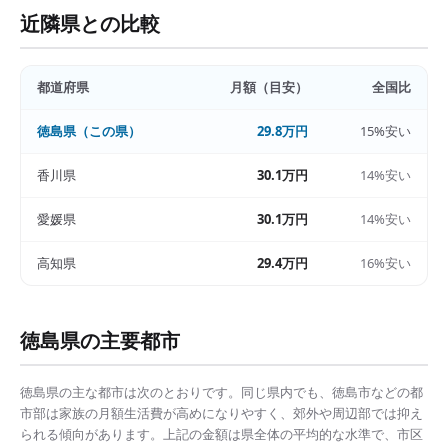
近隣県との比較
都道府県
月額（目安）
全国比
徳島県
（この県）
29.8万円
15%安い
香川県
30.1万円
14%安い
愛媛県
30.1万円
14%安い
高知県
29.4万円
16%安い
徳島県
の主要都市
徳島県
の主な都市は次のとおりです。同じ県内でも、
徳島市
などの都
市部は
家族の月額生活費
が高めになりやすく、郊外や周辺部では抑え
られる傾向があります。上記の金額は県全体の平均的な水準で、市区