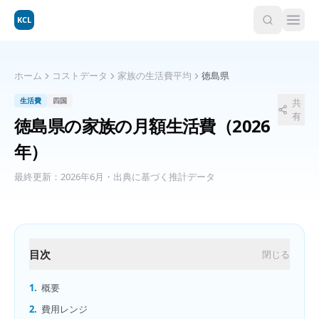
KCL
ホーム
コストデータ
家族の生活費平均
徳島県
生活費
四国
共
有
徳島県
の
家族の月額生活費
（2026
年）
最終更新：
2026年6月
・出典に基づく推計データ
目次
閉じる
1.
概要
2.
費用レンジ