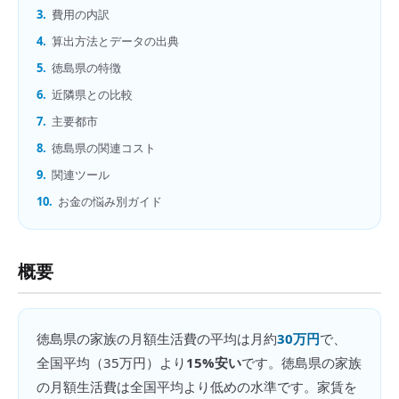
3.
費用の内訳
4.
算出方法とデータの出典
5.
徳島県の特徴
6.
近隣県との比較
7.
主要都市
8.
徳島県の関連コスト
9.
関連ツール
10.
お金の悩み別ガイド
概要
徳島県
の
家族の月額生活費
の平均は月約
30万円
で、
全国平均（
35万円
）より
15%安い
です。
徳島県の家族
の月額生活費は全国平均より低めの水準です。家賃を