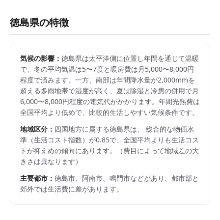
徳島県
の特徴
気候の影響：
徳島県は太平洋側に位置し年間を通じて温暖
で、冬の平均気温は5〜7度と暖房費は月5,000〜8,000円
程度で済みます。一方、南部は年間降水量が2,000mmを
超える多雨地帯で湿度が高く、夏は除湿と冷房の併用で月
6,000〜8,000円程度の電気代がかかります。年間光熱費は
全国平均より低めで、比較的生活しやすい気候条件です。
地域区分：
四国
地方に属する
徳島県
は、 総合的な物価水
準（生活コスト指数）が
0.85
で、
全国平均よりも生活コス
トが抑えめの傾向にあります。
（費目によって地域差の大
きさは異なります）
主要都市：
徳島市、阿南市、鳴門市
などがあり、都市部と
郊外では生活費に差があります。