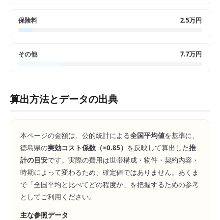
保険料
2.5万円
その他
7.7万円
算出方法とデータの出典
本ページの金額は、公的統計による
全国平均値
を基準に、
徳島県
の
実効コスト係数（×
0.85
）
を反映して算出した
推
計の目安
です。実際の費用は世帯構成・物件・契約内容・
時期によって変わるため、確定値ではありません。あくま
で「全国平均と比べてどの程度か」を把握するための参考
としてご利用ください。
主な参照データ