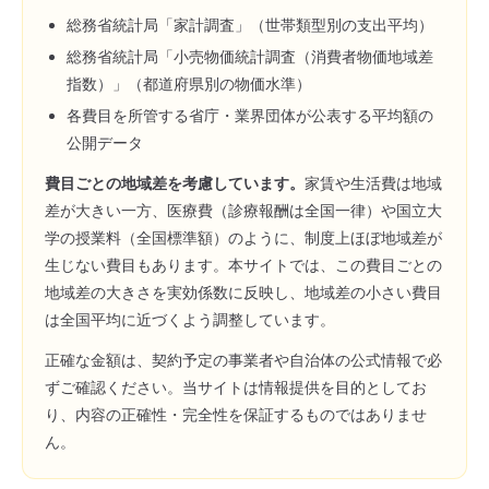
総務省統計局「家計調査」（世帯類型別の支出平均）
総務省統計局「小売物価統計調査（消費者物価地域差
指数）」（都道府県別の物価水準）
各費目を所管する省庁・業界団体が公表する平均額の
公開データ
費目ごとの地域差を考慮しています。
家賃や生活費は地域
差が大きい一方、医療費（診療報酬は全国一律）や国立大
学の授業料（全国標準額）のように、制度上ほぼ地域差が
生じない費目もあります。本サイトでは、この費目ごとの
地域差の大きさを実効係数に反映し、地域差の小さい費目
は全国平均に近づくよう調整しています。
正確な金額は、契約予定の事業者や自治体の公式情報で必
ずご確認ください。当サイトは情報提供を目的としてお
り、内容の正確性・完全性を保証するものではありませ
ん。