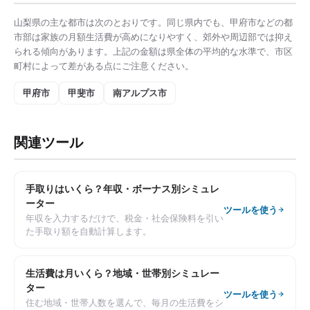
山梨県
の主な都市は次のとおりです。同じ県内でも、
甲府市
などの都
市部は
家族の月額生活費
が高めになりやすく、郊外や周辺部では抑え
られる傾向があります。上記の金額は県全体の平均的な水準で、市区
町村によって差がある点にご注意ください。
甲府市
甲斐市
南アルプス市
関連ツール
手取りはいくら？年収・ボーナス別シミュレ
ーター
ツールを使う
年収を入力するだけで、税金・社会保険料を引い
た手取り額を自動計算します。
生活費は月いくら？地域・世帯別シミュレー
ター
ツールを使う
住む地域・世帯人数を選んで、毎月の生活費をシ