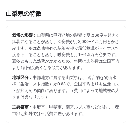
山梨県
の特徴
気候の影響：
山梨県は甲府盆地の影響で夏は38度を超える
猛暑になることがあり、冷房費が月8,000〜1.2万円とかさ
みます。冬は盆地特有の放射冷却で最低気温がマイナス5
度を下回ることもあり、暖房費も月1〜1.5万円必要です。
夏冬ともに光熱費がかかるため、年間の光熱費は全国平均
より1割程度高くなる傾向があります。
地域区分：
中部
地方に属する
山梨県
は、 総合的な物価水
準（生活コスト指数）が
0.88
で、
全国平均よりも生活コス
トが抑えめの傾向にあります。
（費目によって地域差の大
きさは異なります）
主要都市：
甲府市、甲斐市、南アルプス市
などがあり、都
市部と郊外では生活費に差があります。