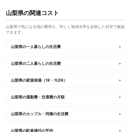
山梨県
の関連コスト
山梨県
で気になる他の費用も、同じく地域水準を反映した目安で確認
できます。
山梨県
の
一人暮らしの生活費
山梨県
の
二人暮らしの生活費
山梨県
の
家賃相場（1K・1LDK）
山梨県
の
通勤費・交通費の月額
山梨県
の
カップル・同棲の生活費
山梨県
の
駐車場代の平均