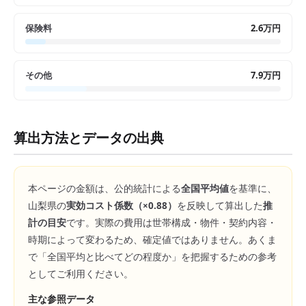
保険料
2.6万円
その他
7.9万円
算出方法とデータの出典
本ページの金額は、公的統計による
全国平均値
を基準に、
山梨県
の
実効コスト係数（×
0.88
）
を反映して算出した
推
計の目安
です。実際の費用は世帯構成・物件・契約内容・
時期によって変わるため、確定値ではありません。あくま
で「全国平均と比べてどの程度か」を把握するための参考
としてご利用ください。
主な参照データ