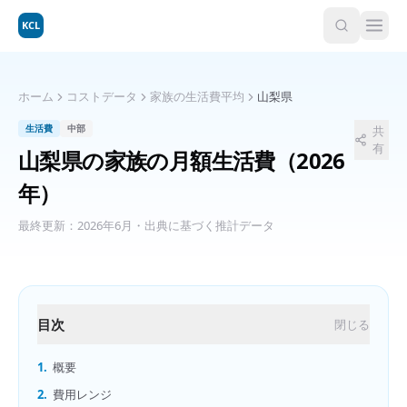
KCL
ホーム
コストデータ
家族の生活費平均
山梨県
生活費
中部
共
有
山梨県
の
家族の月額生活費
（2026
年）
最終更新：
2026年6月
・出典に基づく推計データ
目次
閉じる
1.
概要
2.
費用レンジ