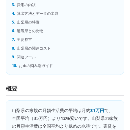
3.
費用の内訳
4.
算出方法とデータの出典
5.
山梨県の特徴
6.
近隣県との比較
7.
主要都市
8.
山梨県の関連コスト
9.
関連ツール
10.
お金の悩み別ガイド
概要
山梨県
の
家族の月額生活費
の平均は月約
31万円
で、
全国平均（
35万円
）より
12%安い
です。
山梨県の家族
の月額生活費は全国平均より低めの水準です。家賃を