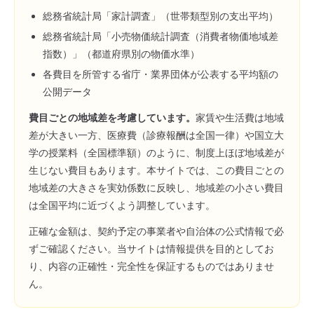
総務省統計局「家計調査」（世帯類型別の支出平均）
総務省統計局「小売物価統計調査（消費者物価地域差
指数）」（都道府県別の物価水準）
各費目を所管する省庁・業界団体が公表する平均額の
公開データ
費目ごとの地域差を考慮しています。
家賃や生活費は地域
差が大きい一方、医療費（診療報酬は全国一律）や国立大
学の授業料（全国標準額）のように、制度上ほぼ地域差が
生じない費目もあります。本サイトでは、この費目ごとの
地域差の大きさを実効係数に反映し、地域差の小さい費目
は全国平均に近づくよう調整しています。
正確な金額は、契約予定の事業者や自治体の公式情報で必
ずご確認ください。当サイトは情報提供を目的としてお
り、内容の正確性・完全性を保証するものではありませ
ん。