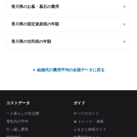
香川県
の
お墓・墓石の費用
香川県
の
固定資産税の年額
香川県
の
住民税の年額
←
結婚式の費用平均
の全国データに戻る
コストデータ
ガイド
一人暮らしの生活費
すべてのガイド
電気代の平均
🔥 トレンド・速報
引っ越し費用
ふるさと納税ガイド