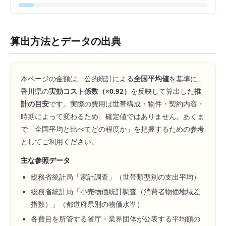
算出方法とデータの出典
本ページの金額は、公的統計による
全国平均値
を基準に、
香川県
の
実効コスト係数（×
0.92
）
を反映して算出した
推
計の目安
です。実際の費用は世帯構成・物件・契約内容・
時期によって変わるため、確定値ではありません。あくま
で「全国平均と比べてどの程度か」を把握するための参考
としてご利用ください。
主な参照データ
総務省統計局「家計調査」（世帯類型別の支出平均）
総務省統計局「小売物価統計調査（消費者物価地域差
指数）」（都道府県別の物価水準）
各費目を所管する省庁・業界団体が公表する平均額の