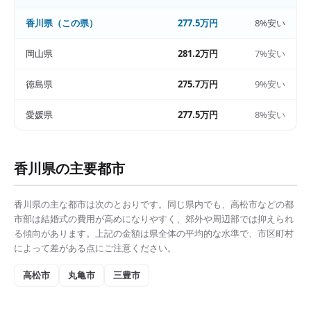
香川県
（この県）
277.5万円
8%安い
岡山県
281.2万円
7%安い
徳島県
275.7万円
9%安い
愛媛県
277.5万円
8%安い
香川県
の主要都市
香川県
の主な都市は次のとおりです。同じ県内でも、
高松市
などの都
市部は
結婚式の費用
が高めになりやすく、郊外や周辺部では抑えられ
る傾向があります。上記の金額は県全体の平均的な水準で、市区町村
によって差がある点にご注意ください。
高松市
丸亀市
三豊市