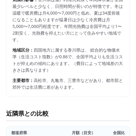
最少レベルと少なく、日照時間が長いのが特徴です。冬は
温暖で暖房費は月4,000〜7,000円と低め、夏は34度前後
になることもありますが猛暑日は少なく冷房費は月
5,000〜7,000円程度です。年間光熱費は全国平均より1〜
2割安く、光熱費を抑えたい方にとって住みやすい地域で
す。
地域区分：
四国
地方に属する
香川県
は、 総合的な物価水
準（生活コスト指数）が
0.86
で、
全国平均よりも生活コス
トが抑えめの傾向にあります。
（費目によって地域差の大
きさは異なります）
主要都市：
高松市、丸亀市、三豊市
などがあり、都市部と
郊外では生活費に差があります。
近隣県との比較
都道府県
月額（目安）
全国比