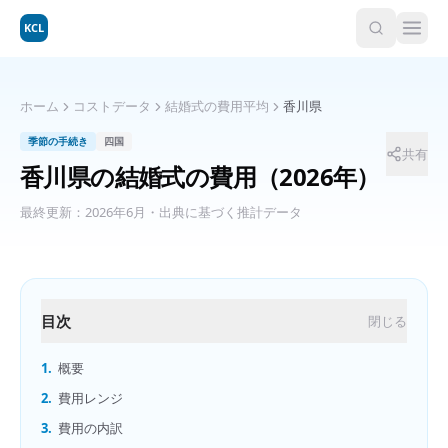
KCL
ホーム
コストデータ
結婚式の費用平均
香川県
季節の手続き
四国
共有
香川県
の
結婚式の費用
（2026年）
最終更新：
2026年6月
・出典に基づく推計データ
目次
閉じる
1.
概要
2.
費用レンジ
3.
費用の内訳