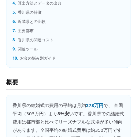
4.
算出方法とデータの出典
5.
香川県の特徴
6.
近隣県との比較
7.
主要都市
8.
香川県の関連コスト
9.
関連ツール
10.
お金の悩み別ガイド
概要
香川県
の
結婚式の費用
の平均は月約
278万円
で、 全国
平均（
303万円
）より
8%安い
です。
香川県での結婚式
費用は都市部と比べてリーズナブルな式場が多い傾向
があります。全国平均の結婚式費用は約350万円です