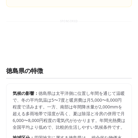
SPONSORED
徳島県
の特徴
気候の影響：
徳島県は太平洋側に位置し年間を通じて温暖
で、冬の平均気温は5〜7度と暖房費は月5,000〜8,000円
程度で済みます。一方、南部は年間降水量が2,000mmを
超える多雨地帯で湿度が高く、夏は除湿と冷房の併用で月
6,000〜8,000円程度の電気代がかかります。年間光熱費は
全国平均より低めで、比較的生活しやすい気候条件です。
地域区分：
四国
地方に属する
徳島県
は、 総合的な物価水