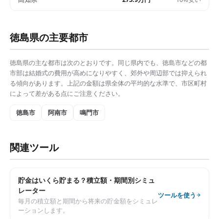
徳島県
の主要都市
徳島県
の主な都市は次のとおりです。同じ県内でも、
徳島市
などの都
市部は
結婚式の費用
が高めになりやすく、郊外や周辺部では抑えられ
る傾向があります。上記の金額は県全体の平均的な水準で、市区町村
によって差がある点にご注意ください。
徳島市
阿南市
鳴門市
関連ツール
貯金はいくら貯まる？積立額・期間別シミュ
レーター
ツールを使う
毎月の積立額と期間から将来の貯金額をシミュレ
ーションします。