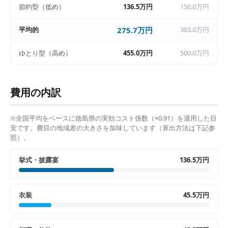
節約型（低め）
136.5万円
150.0万円
平均的
275.7万円
303.0万円
ゆとり型（高め）
455.0万円
500.0万円
費用の内訳
※全国平均をベースに
徳島県
の実効コスト係数（×
0.91
）を適用した目
安です。費目の地域差の大きさを加味しています（算出方法は下記参
照）。
挙式・披露宴
136.5万円
衣装
45.5万円