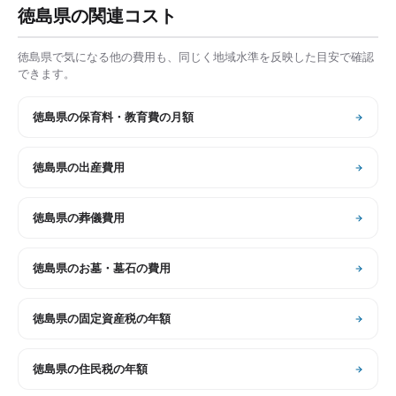
徳島県
の関連コスト
徳島県
で気になる他の費用も、同じく地域水準を反映した目安で確認
できます。
徳島県
の
保育料・教育費の月額
徳島県
の
出産費用
徳島県
の
葬儀費用
徳島県
の
お墓・墓石の費用
徳島県
の
固定資産税の年額
徳島県
の
住民税の年額