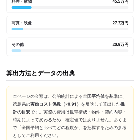
料理・飲物
45.5万円
写真・映像
27.3万円
その他
20.9万円
算出方法とデータの出典
本ページの金額は、公的統計による
全国平均値
を基準に、
徳島県
の
実効コスト係数（×
0.91
）
を反映して算出した
推
計の目安
です。実際の費用は世帯構成・物件・契約内容・
時期によって変わるため、確定値ではありません。あくま
で「全国平均と比べてどの程度か」を把握するための参考
としてご利用ください。