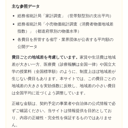
主な参照データ
総務省統計局「家計調査」（世帯類型別の支出平均）
総務省統計局「小売物価統計調査（消費者物価地域差
指数）」（都道府県別の物価水準）
各費目を所管する省庁・業界団体が公表する平均額の
公開データ
費目ごとの地域差を考慮しています。
家賃や生活費は地域
差が大きい一方、医療費（診療報酬は全国一律）や国立大
学の授業料（全国標準額）のように、制度上ほぼ地域差が
生じない費目もあります。本サイトでは、この費目ごとの
地域差の大きさを実効係数に反映し、地域差の小さい費目
は全国平均に近づくよう調整しています。
正確な金額は、契約予定の事業者や自治体の公式情報で必
ずご確認ください。当サイトは情報提供を目的としてお
り、内容の正確性・完全性を保証するものではありませ
ん。