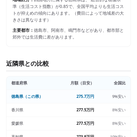
準（生活コスト指数）が
0.85
で、
全国平均よりも生活コス
トが抑えめの傾向にあります。
（費目によって地域差の大
きさは異なります）
主要都市：
徳島市、阿南市、鳴門市
などがあり、都市部と
郊外では生活費に差があります。
近隣県との比較
都道府県
月額（目安）
全国比
徳島県
（この県）
275.7万円
9%安い
香川県
277.5万円
8%安い
愛媛県
277.5万円
8%安い
高知県
273.9万円
10%安い