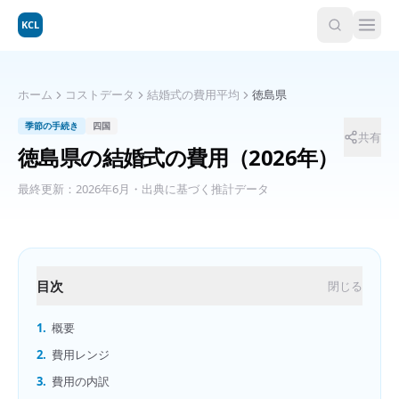
KCL
ホーム
コストデータ
結婚式の費用平均
徳島県
季節の手続き
四国
共有
徳島県
の
結婚式の費用
（2026年）
最終更新：
2026年6月
・出典に基づく推計データ
目次
閉じる
1.
概要
2.
費用レンジ
3.
費用の内訳