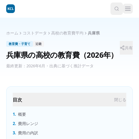
KCL
ホーム
コストデータ
高校の教育費平均
兵庫県
教育費・子育て
近畿
共有
兵庫県
の
高校の教育費
（2026年）
最終更新：
2026年6月
・出典に基づく推計データ
目次
閉じる
1.
概要
2.
費用レンジ
3.
費用の内訳