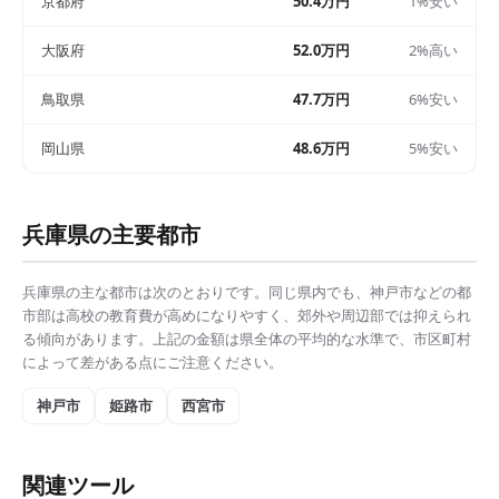
京都府
50.4万円
1%安い
大阪府
52.0万円
2%高い
鳥取県
47.7万円
6%安い
岡山県
48.6万円
5%安い
兵庫県
の主要都市
兵庫県
の主な都市は次のとおりです。同じ県内でも、
神戸市
などの都
市部は
高校の教育費
が高めになりやすく、郊外や周辺部では抑えられ
る傾向があります。上記の金額は県全体の平均的な水準で、市区町村
によって差がある点にご注意ください。
神戸市
姫路市
西宮市
関連ツール