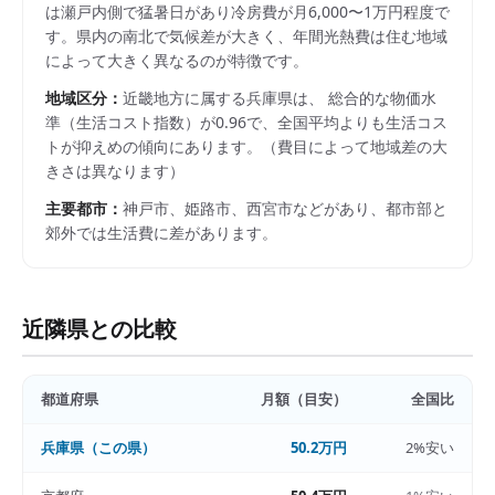
は瀬戸内側で猛暑日があり冷房費が月6,000〜1万円程度で
す。県内の南北で気候差が大きく、年間光熱費は住む地域
によって大きく異なるのが特徴です。
地域区分：
近畿
地方に属する
兵庫県
は、 総合的な物価水
準（生活コスト指数）が
0.96
で、
全国平均よりも生活コス
トが抑えめの傾向にあります。
（費目によって地域差の大
きさは異なります）
主要都市：
神戸市、姫路市、西宮市
などがあり、都市部と
郊外では生活費に差があります。
近隣県との比較
都道府県
月額（目安）
全国比
兵庫県
（この県）
50.2万円
2%安い