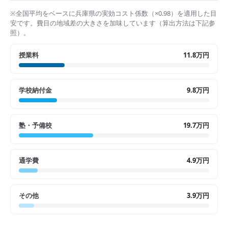
※全国平均をベースに
兵庫県
の実効コスト係数（×
0.98
）を適用した目
安です。費目の地域差の大きさを加味しています（算出方法は下記参
照）。
授業料
11.8万円
学校納付金
9.8万円
塾・予備校
19.7万円
通学費
4.9万円
その他
3.9万円