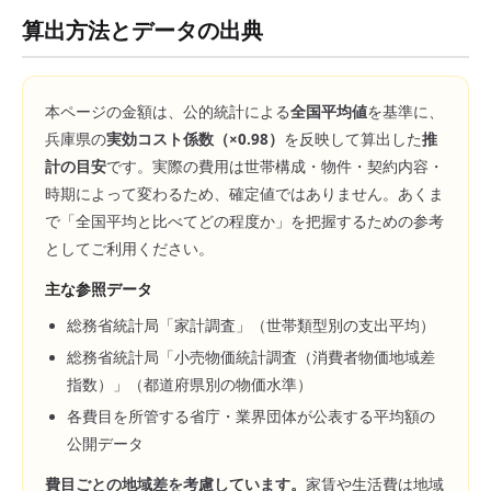
算出方法とデータの出典
本ページの金額は、公的統計による
全国平均値
を基準に、
兵庫県
の
実効コスト係数（×
0.98
）
を反映して算出した
推
計の目安
です。実際の費用は世帯構成・物件・契約内容・
時期によって変わるため、確定値ではありません。あくま
で「全国平均と比べてどの程度か」を把握するための参考
としてご利用ください。
主な参照データ
総務省統計局「家計調査」（世帯類型別の支出平均）
総務省統計局「小売物価統計調査（消費者物価地域差
指数）」（都道府県別の物価水準）
各費目を所管する省庁・業界団体が公表する平均額の
公開データ
費目ごとの地域差を考慮しています。
家賃や生活費は地域