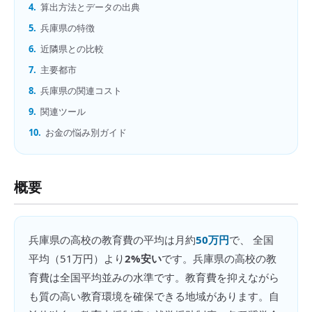
4.
算出方法とデータの出典
5.
兵庫県の特徴
6.
近隣県との比較
7.
主要都市
8.
兵庫県の関連コスト
9.
関連ツール
10.
お金の悩み別ガイド
概要
兵庫県
の
高校の教育費
の平均は月約
50万円
で、 全国
平均（
51万円
）より
2%安い
です。
兵庫県の高校の教
育費は全国平均並みの水準です。教育費を抑えながら
も質の高い教育環境を確保できる地域があります。自