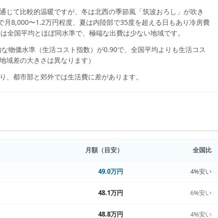
通じて比較的温暖ですが、冬は北西の季節風「筑波おろし」が吹き
月8,000〜1.2万円程度、夏は内陸部で35度を超える日もあり冷房費
光熱費は全国平均とほぼ同水準で、極端な出費は少ない地域です。
的な物価水準（生活コスト指数）が
0.90
で、
全国平均よりも生活コス
地域差の大きさは異なります）
り、都市部と郊外では生活費に差があります。
月額（目安）
全国比
49.0万円
4%安い
48.1万円
6%安い
48.8万円
4%安い