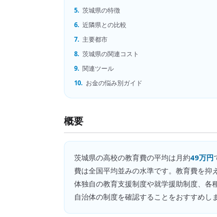
5.
茨城県の特徴
6.
近隣県との比較
7.
主要都市
8.
茨城県の関連コスト
9.
関連ツール
10.
お金の悩み別ガイド
概要
茨城県
の
高校の教育費
の平均は月約
49万円
費は全国平均並みの水準です。教育費を抑
体独自の教育支援制度や就学援助制度、各
自治体の制度を確認することをおすすめし