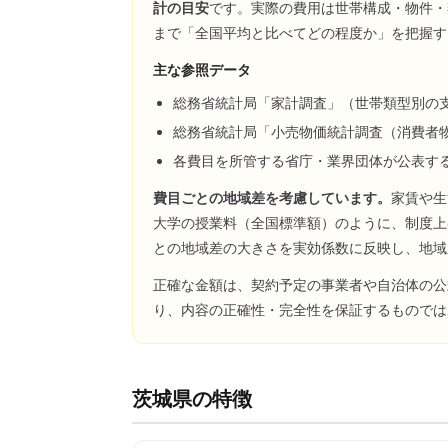
計の目安
です。実際の費用は世帯構成・物件・
まで「全国平均と比べてどの程度か」を把握す
主な参照データ
総務省統計局「家計調査」（世帯類型別の
総務省統計局「小売物価統計調査（消費者
各費目を所管する省庁・業界団体が公表す
費目ごとの地域差を考慮しています。
家賃や生
大学の授業料（全国標準額）のように、制度上
との地域差の大きさを実効係数に反映し、地域
正確な金額は、契約予定の事業者や自治体の公
り、内容の正確性・完全性を保証するものでは
茨城県
の特徴