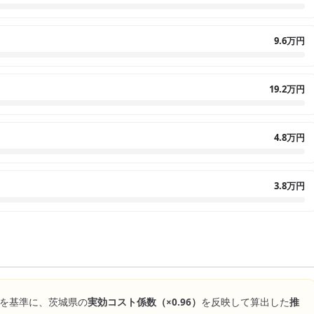
9.6万円
19.2万円
4.8万円
3.8万円
を基準に、
茨城県
の
実効コスト係数（×
0.96
）
を反映して算出した
推