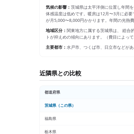
気候の影響：
茨城県は太平洋側に位置し年間を
体感温度は低めです。暖房は12月〜3月に必要で
が月5,000〜8,000円かかります。年間の
地域区分：
関東
地方に属する
茨城県
は、 総合
トが抑えめの傾向にあります。
（費目によって
主要都市：
水戸市、つくば市、日立市
などがあ
近隣県との比較
都道府県
茨城県
（この県）
福島県
栃木県