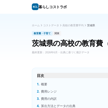
暮らしコストラボ
KCL
ホーム
コストデータ
高校の教育費平均
茨城県
教育費・子育て
関東
茨城県
の
高校の教育費
最終更新：
2026年6月
・出典に基づく推計データ
目次
1.
概要
2.
費用レンジ
3.
費用の内訳
4.
算出方法とデータの出典