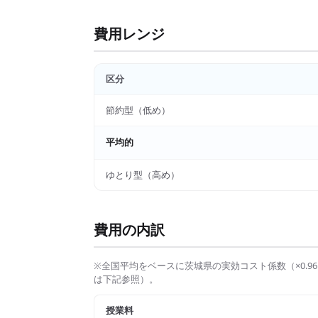
費用レンジ
区分
節約型（低め）
平均的
ゆとり型（高め）
費用の内訳
※全国平均をベースに
茨城県
の実効コスト係数（×
0.96
は下記参照）。
授業料