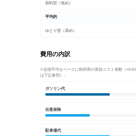
節約型（低め）
平均的
ゆとり型（高め）
費用の内訳
※全国平均をベースに
秋田県
の実効コスト係数（×
0.93
は下記参照）。
ガソリン代
任意保険
駐車場代