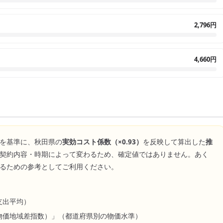
2,796円
4,660円
を基準に、
秋田県
の
実効コスト係数（×
0.93
）
を反映して算出した
推
契約内容・時期によって変わるため、確定値ではありません。あく
るための参考としてご利用ください。
支出平均）
物価地域差指数）」（都道府県別の物価水準）