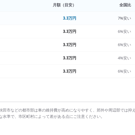
月額（目安）
全国比
3.3万円
7%安い
3.3万円
6%安い
3.3万円
6%安い
3.3万円
4%安い
3.3万円
6%安い
秋田市
などの都市部は
車の維持費
が高めになりやすく、郊外や周辺部では抑
な水準で、市区町村によって差がある点にご注意ください。