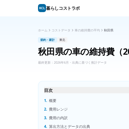
暮らしコストラボ
KCL
ホーム
コストデータ
車の維持費の平均
秋田県
節約・家計
東北
秋田県
の
車の維持費
（2
最終更新：
2026年6月
・出典に基づく推計データ
目次
1.
概要
2.
費用レンジ
3.
費用の内訳
4.
算出方法とデータの出典