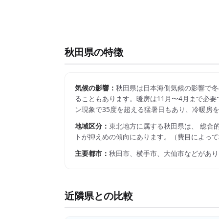
秋田県
の特徴
気候の影響：
秋田県は日本海側気候の影響で冬
ることもあります。暖房は11月〜4月まで必要
ン現象で35度を超える猛暑日もあり、冷暖房
地域区分：
東北
地方に属する
秋田県
は、 総合
トが抑えめの傾向にあります。
（費目によって
主要都市：
秋田市、横手市、大仙市
などがあり
近隣県との比較