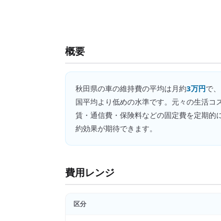
概要
秋田県
の
車の維持費
の平均は月約
3万円
で、
国平均より低めの水準です。元々の生活コ
賃・通信費・保険料などの固定費を定期的
約効果が期待できます。
費用レンジ
区分