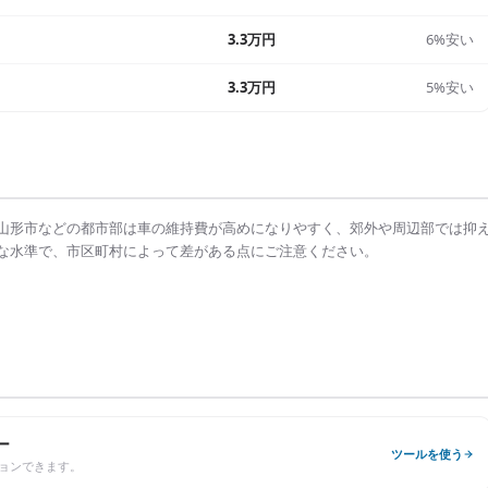
3.3万円
6%安い
3.3万円
5%安い
山形市
などの都市部は
車の維持費
が高めになりやすく、郊外や周辺部では抑
な水準で、市区町村によって差がある点にご注意ください。
ー
ツールを使う
ョンできます。