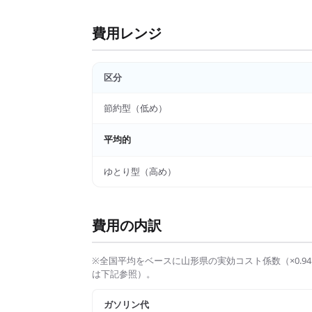
費用レンジ
区分
節約型（低め）
平均的
ゆとり型（高め）
費用の内訳
※全国平均をベースに
山形県
の実効コスト係数（×
0.94
は下記参照）。
ガソリン代