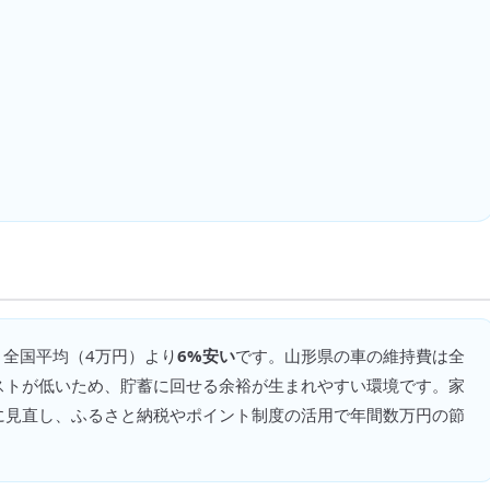
 全国平均（
4万円
）より
6%安い
です。
山形県の車の維持費は全
ストが低いため、貯蓄に回せる余裕が生まれやすい環境です。家
に見直し、ふるさと納税やポイント制度の活用で年間数万円の節