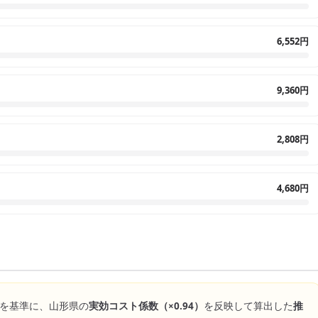
6,552円
9,360円
2,808円
4,680円
を基準に、
山形県
の
実効コスト係数（×
0.94
）
を反映して算出した
推