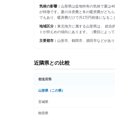
気候の影響：
山形県は盆地特有の気候で夏は4
が特徴です。夏の冷房費と冬の暖房費がどちら
でもあり、暖房費だけで月2万円前後になるこ
地域区分：
東北
地方に属する
山形県
は、 総合
トが抑えめの傾向にあります。
（費目によって
主要都市：
山形市、鶴岡市、酒田市
などがあり
近隣県との比較
都道府県
山形県
（この県）
宮城県
秋田県