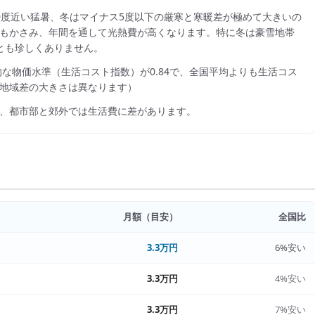
0度近い猛暑、冬はマイナス5度以下の厳寒と寒暖差が極めて大きいの
もかさみ、年間を通して光熱費が高くなります。特に冬は豪雪地帯
とも珍しくありません。
的な物価水準（生活コスト指数）が
0.84
で、
全国平均よりも生活コス
地域差の大きさは異なります）
、都市部と郊外では生活費に差があります。
月額（目安）
全国比
3.3万円
6%安い
3.3万円
4%安い
3.3万円
7%安い