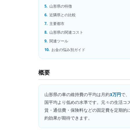
5.
山形県の特徴
6.
近隣県との比較
7.
主要都市
8.
山形県の関連コスト
9.
関連ツール
10.
お金の悩み別ガイド
概要
山形県
の
車の維持費
の平均は月約
3万円
で、
国平均より低めの水準です。元々の生活コ
賃・通信費・保険料などの固定費を定期的
約効果が期待できます。