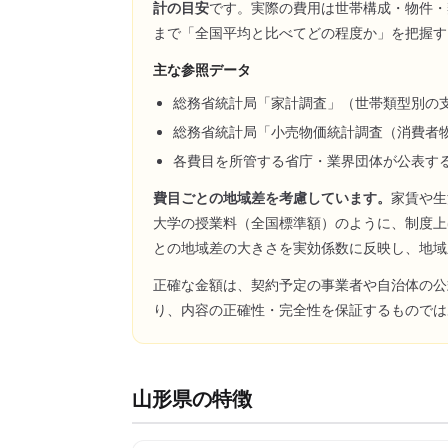
計の目安
です。実際の費用は世帯構成・物件・
まで「全国平均と比べてどの程度か」を把握す
主な参照データ
総務省統計局「家計調査」（世帯類型別の
総務省統計局「小売物価統計調査（消費者
各費目を所管する省庁・業界団体が公表す
費目ごとの地域差を考慮しています。
家賃や生
大学の授業料（全国標準額）のように、制度上
との地域差の大きさを実効係数に反映し、地域
正確な金額は、契約予定の事業者や自治体の公
り、内容の正確性・完全性を保証するものでは
山形県
の特徴