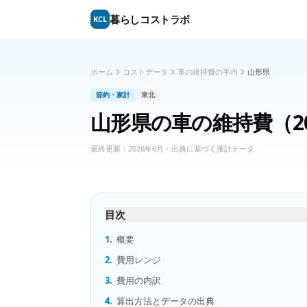
暮らしコストラボ
KCL
ホーム
コストデータ
車の維持費の平均
山形県
節約・家計
東北
山形県
の
車の維持費
（2
最終更新：
2026年6月
・出典に基づく推計データ
目次
1.
概要
2.
費用レンジ
3.
費用の内訳
4.
算出方法とデータの出典