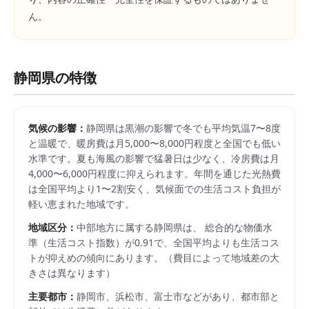
ん。
静岡県
の特徴
気候の影響：
静岡県は黒潮の影響で冬でも平均気温7〜8度
と温暖で、暖房費は月5,000〜8,000円程度と全国でも低い
水準です。夏も海風の影響で猛暑日は少なく、冷房費は月
4,000〜6,000円程度に抑えられます。年間を通じた光熱費
は全国平均より1〜2割安く、気候面での生活コスト負担が
軽い恵まれた地域です。
地域区分：
中部
地方に属する
静岡県
は、 総合的な物価水
準（生活コスト指数）が
0.91
で、
全国平均よりも生活コス
トが抑えめの傾向にあります。
（費目によって地域差の大
きさは異なります）
主要都市：
静岡市、浜松市、富士市
などがあり、都市部と