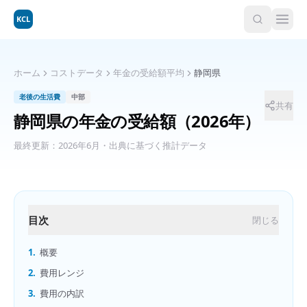
KCL
ホーム
コストデータ
年金の受給額平均
静岡県
老後の生活費
中部
共有
静岡県
の
年金の受給額
（2026年）
最終更新：
2026年6月
・出典に基づく推計データ
目次
閉じる
1.
概要
2.
費用レンジ
3.
費用の内訳