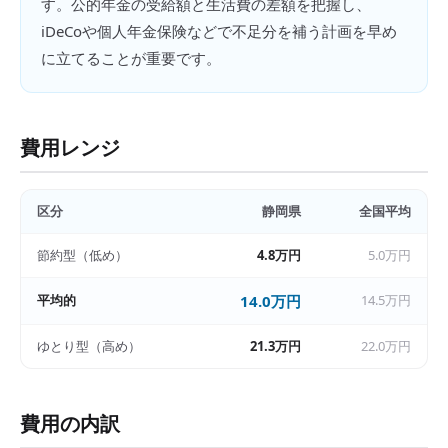
す。公的年金の受給額と生活費の差額を把握し、
iDeCoや個人年金保険などで不足分を補う計画を早め
に立てることが重要です。
費用レンジ
区分
静岡県
全国平均
節約型（低め）
4.8万円
5.0万円
平均的
14.0万円
14.5万円
ゆとり型（高め）
21.3万円
22.0万円
費用の内訳