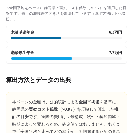
※全国平均をベースに
静岡県
の実効コスト係数（×
0.97
）を適用した目
安です。費目の地域差の大きさを加味しています（算出方法は下記参
照）。
老齢基礎年金
6.3万円
老齢厚生年金
7.7万円
算出方法とデータの出典
本ページの金額は、公的統計による
全国平均値
を基準に、
静岡県
の
実効コスト係数（×
0.97
）
を反映して算出した
推
計の目安
です。実際の費用は世帯構成・物件・契約内容・
時期によって変わるため、確定値ではありません。あくま
で「全国平均と比べてどの程度か」を把握するための参考