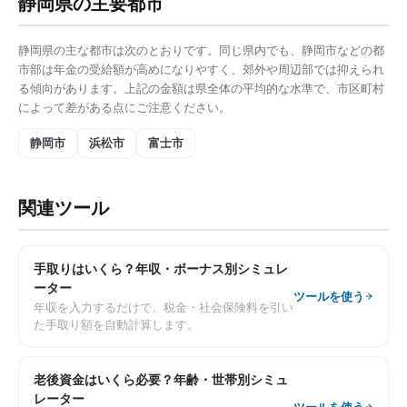
静岡県
の主要都市
静岡県
の主な都市は次のとおりです。同じ県内でも、
静岡市
などの都
市部は
年金の受給額
が高めになりやすく、郊外や周辺部では抑えられ
る傾向があります。上記の金額は県全体の平均的な水準で、市区町村
によって差がある点にご注意ください。
静岡市
浜松市
富士市
関連ツール
手取りはいくら？年収・ボーナス別シミュレ
ーター
ツールを使う
年収を入力するだけで、税金・社会保険料を引い
た手取り額を自動計算します。
老後資金はいくら必要？年齢・世帯別シミュ
レーター
ツールを使う