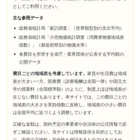
としてご利用ください。
主な参照データ
総務省統計局「家計調査」（世帯類型別の支出平均）
総務省統計局「小売物価統計調査（消費者物価地域差
指数）」（都道府県別の物価水準）
各費目を所管する省庁・業界団体が公表する平均額の
公開データ
費目ごとの地域差を考慮しています。
家賃や生活費は地域
差が大きい一方、医療費（診療報酬は全国一律）や国立大
学の授業料（全国標準額）のように、制度上ほぼ地域差が
生じない費目もあります。本サイトでは、この費目ごとの
地域差の大きさを実効係数に反映し、地域差の小さい費目
は全国平均に近づくよう調整しています。
正確な金額は、契約予定の事業者や自治体の公式情報で必
ずご確認ください。当サイトは情報提供を目的としてお
り、内容の正確性・完全性を保証するものではありませ