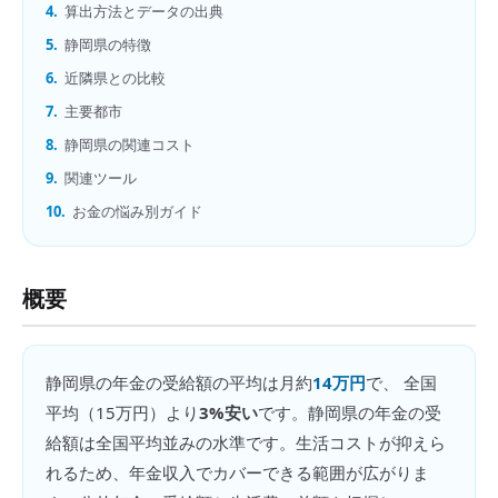
4.
算出方法とデータの出典
5.
静岡県の特徴
6.
近隣県との比較
7.
主要都市
8.
静岡県の関連コスト
9.
関連ツール
10.
お金の悩み別ガイド
概要
静岡県
の
年金の受給額
の平均は月約
14万円
で、 全国
平均（
15万円
）より
3%安い
です。
静岡県の年金の受
給額は全国平均並みの水準です。生活コストが抑えら
れるため、年金収入でカバーできる範囲が広がりま