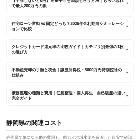
【申請しないと0円】児童手当を満額もらう方法｜もらい忘れ
で最大200万円の損
住宅ローン変動 vs 固定どっち？2026年金利動向シミュレーシ
ョンで比較
クレジットカード還元率の比較ガイド｜カテゴリ別最強の1枚
の選び方
不動産売却の手順と税金｜譲渡所得税・3000万円特別控除の
仕組み
債務整理の種類と費用｜任意整理・個人再生・自己破産の違い
完全ガイド
静岡県
の関連コスト
静岡県
で気になる他の費用も、同じく地域水準を反映した目安で確認