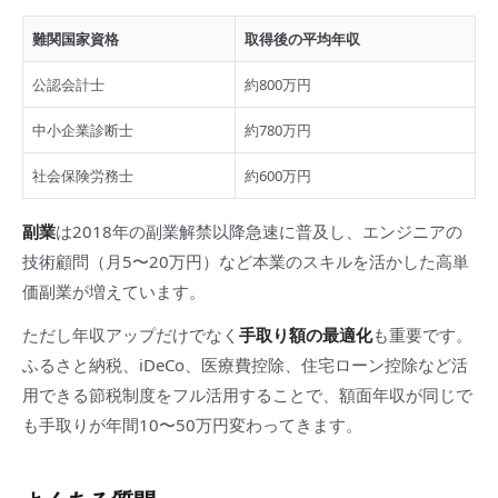
難関国家資格
取得後の平均年収
公認会計士
約800万円
中小企業診断士
約780万円
社会保険労務士
約600万円
副業
は2018年の副業解禁以降急速に普及し、エンジニアの
技術顧問（月5〜20万円）など本業のスキルを活かした高単
価副業が増えています。
ただし年収アップだけでなく
手取り額の最適化
も重要です。
ふるさと納税、iDeCo、医療費控除、住宅ローン控除など活
用できる節税制度をフル活用することで、額面年収が同じで
も手取りが年間10〜50万円変わってきます。