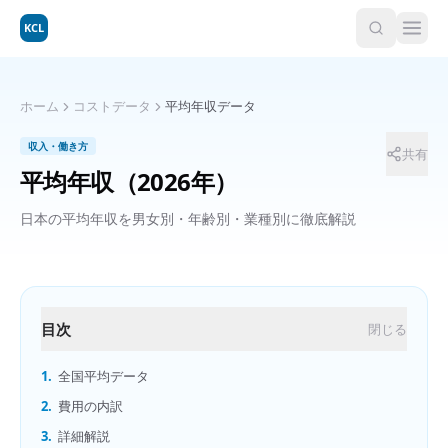
KCL
ホーム
コストデータ
平均年収データ
収入・働き方
共有
平均年収
（2026年）
日本の平均年収を男女別・年齢別・業種別に徹底解説
目次
閉じる
1.
全国平均データ
2.
費用の内訳
3.
詳細解説