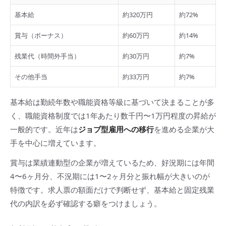
基本給
約320万円
約72%
賞与（ボーナス）
約60万円
約14%
残業代（時間外手当）
約30万円
約7%
その他手当
約33万円
約7%
基本給は勤続年数や職能資格等級に基づいて決まることが多
く、職能資格制度では1年あたり数千円〜1万円程度の昇給が
一般的です。近年は
ジョブ型雇用への移行
を進める企業が大
手を中心に増えています。
賞与は業績連動型の企業が増えているため、好況期には年間
4〜6ヶ月分、不況期には1〜2ヶ月分と振れ幅が大きいのが
特徴です。求人票の額面だけで判断せず、基本給と固定残業
代の内訳を必ず確認する癖をつけましょう。