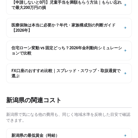
【申請しないと0円】児童手当を満額もらう方法｜もらい忘れ
で最大200万円の損
医療保険は本当に必要か？年代・家族構成別の判断ガイド
【2026年】
住宅ローン変動 vs 固定どっち？2026年金利動向シミュレーシ
ョンで比較
FX口座のおすすめ比較｜スプレッド・スワップ・取扱通貨で
選ぶ
新潟県
の関連コスト
新潟県
で気になる他の費用も、同じく地域水準を反映した目安で確認
できます。
新潟県
の
最低賃金（時給）