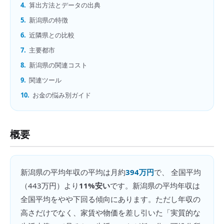
4.
算出方法とデータの出典
5.
新潟県の特徴
6.
近隣県との比較
7.
主要都市
8.
新潟県の関連コスト
9.
関連ツール
10.
お金の悩み別ガイド
概要
新潟県
の
平均年収
の平均は月約
394万円
で、 全国平均
（
443万円
）より
11%安い
です。
新潟県の平均年収は
全国平均をやや下回る傾向にあります。ただし年収の
高さだけでなく、家賃や物価を差し引いた「実質的な