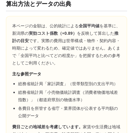
算出方法とデータの出典
本ページの金額は、公的統計による
全国平均値
を基準に、
新潟県
の
実効コスト係数（×
0.89
）
を反映して算出した
推
計の目安
です。実際の費用は世帯構成・物件・契約内容・
時期によって変わるため、確定値ではありません。あくま
で「全国平均と比べてどの程度か」を把握するための参考
としてご利用ください。
主な参照データ
総務省統計局「家計調査」（世帯類型別の支出平均）
総務省統計局「小売物価統計調査（消費者物価地域差
指数）」（都道府県別の物価水準）
各費目を所管する省庁・業界団体が公表する平均額の
公開データ
費目ごとの地域差を考慮しています。
家賃や生活費は地域