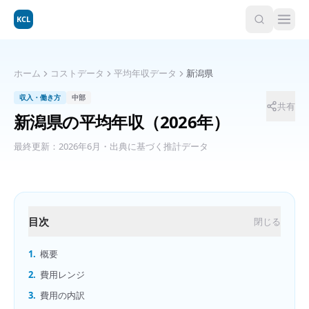
KCL
ホーム
コストデータ
平均年収データ
新潟県
収入・働き方
中部
共有
新潟県
の
平均年収
（2026年）
最終更新：
2026年6月
・出典に基づく推計データ
目次
閉じる
1.
概要
2.
費用レンジ
3.
費用の内訳