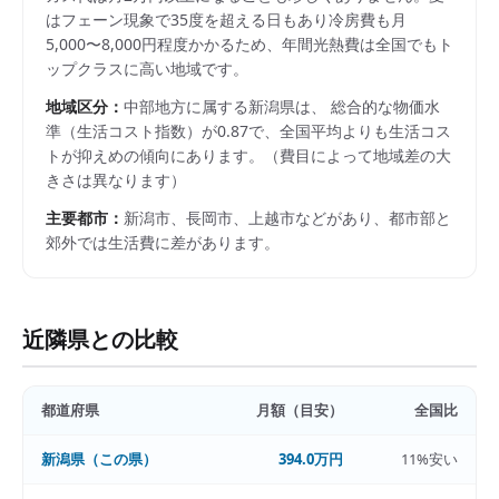
はフェーン現象で35度を超える日もあり冷房費も月
5,000〜8,000円程度かかるため、年間光熱費は全国でもト
ップクラスに高い地域です。
地域区分：
中部
地方に属する
新潟県
は、 総合的な物価水
準（生活コスト指数）が
0.87
で、
全国平均よりも生活コス
トが抑えめの傾向にあります。
（費目によって地域差の大
きさは異なります）
主要都市：
新潟市、長岡市、上越市
などがあり、都市部と
郊外では生活費に差があります。
近隣県との比較
都道府県
月額（目安）
全国比
新潟県
（この県）
394.0万円
11%安い