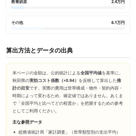
教養娯楽
2.4万円
その他
6.1万円
算出方法とデータの出典
本ページの金額は、公的統計による
全国平均値
を基準に、
秋田県
の
実効コスト係数（×
0.94
）
を反映して算出した
推
計の目安
です。実際の費用は世帯構成・物件・契約内容・
時期によって変わるため、確定値ではありません。あくま
で「全国平均と比べてどの程度か」を把握するための参考
としてご利用ください。
主な参照データ
総務省統計局「家計調査」（世帯類型別の支出平均）