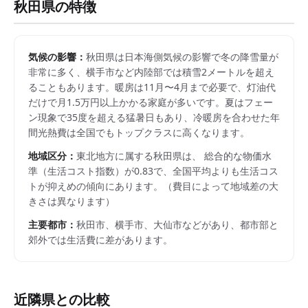
秋田県
の特徴
気候の影響：
秋田県は日本海側気候の影響で冬の降雪量が
非常に多く、横手市など内陸部では積雪2メートルを超え
ることもあります。暖房は11月〜4月まで必要で、灯油代
だけで月1.5万円以上かかる家庭が多いです。夏はフェー
ン現象で35度を超える猛暑日もあり、冷暖房を合わせた年
間光熱費は全国でもトップクラスに高くなります。
地域区分：
東北
地方に属する
秋田県
は、 総合的な物価水
準（生活コスト指数）が
0.83
で、
全国平均よりも生活コス
トが抑えめの傾向にあります。
（費目によって地域差の大
きさは異なります）
主要都市：
秋田市、横手市、大仙市
などがあり、都市部と
郊外では生活費に差があります。
近隣県との比較