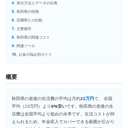
4.
算出方法とデータの出典
5.
秋田県の特徴
6.
近隣県との比較
7.
主要都市
8.
秋田県の関連コスト
9.
関連ツール
10.
お金の悩み別ガイド
概要
秋田県
の
老後の生活費
の平均は月約
22万円
で、 全国
平均（
23万円
）より
6%安い
です。
秋田県の老後の生
活費は全国平均より低めの水準です。生活コストが抑
えられるため、年金収入でカバーできる範囲が広がり