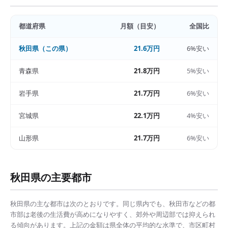
都道府県
月額（目安）
全国比
秋田県
（この県）
21.6万円
6%安い
青森県
21.8万円
5%安い
岩手県
21.7万円
6%安い
宮城県
22.1万円
4%安い
山形県
21.7万円
6%安い
秋田県
の主要都市
秋田県
の主な都市は次のとおりです。同じ県内でも、
秋田市
などの都
市部は
老後の生活費
が高めになりやすく、郊外や周辺部では抑えられ
る傾向があります。上記の金額は県全体の平均的な水準で、市区町村