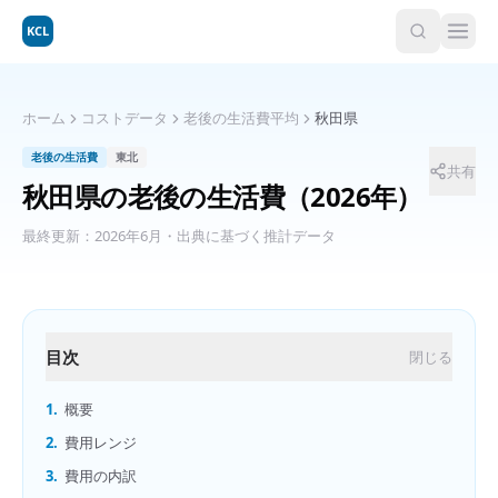
KCL
ホーム
コストデータ
老後の生活費平均
秋田県
老後の生活費
東北
共有
秋田県
の
老後の生活費
（2026年）
最終更新：
2026年6月
・出典に基づく推計データ
目次
閉じる
1.
概要
2.
費用レンジ
3.
費用の内訳