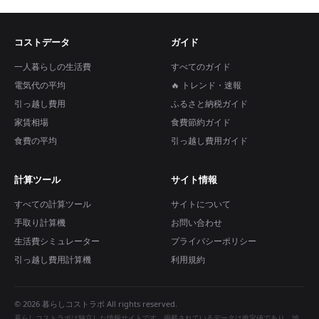
コストデータ
ガイド
一人暮らしの生活費
すべてのガイド
電気代の平均
🔥 トレンド・速報
引っ越し費用
ふるさと納税ガイド
家賃相場
食費節約ガイド
食費の平均
引っ越し費用ガイド
計算ツール
サイト情報
すべての計算ツール
サイトについて
手取り計算機
お問い合わせ
生活費シミュレーター
プライバシーポリシー
引っ越し費用計算機
利用規約
© 2026 暮らしコストラボ All rights reserved.
暮らしコストラボは独立した情報サイトです。掲載されているデータは推定値であり、地