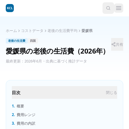
KCL
ホーム
コストデータ
老後の生活費平均
愛媛県
老後の生活費
四国
共有
愛媛県
の
老後の生活費
（2026年）
最終更新：
2026年6月
・出典に基づく推計データ
目次
閉じる
1.
概要
2.
費用レンジ
3.
費用の内訳