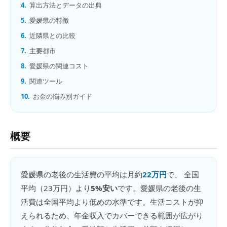
4.
算出方法とデータの出典
5.
愛媛県の特徴
6.
近隣県との比較
7.
主要都市
8.
愛媛県の関連コスト
9.
関連ツール
10.
お金の悩み別ガイド
概要
愛媛県
の
老後の生活費
の平均は月約
22万円
で、 全国
平均（
23万円
）より
5%安い
です。
愛媛県の老後の生
活費は全国平均より低めの水準です。生活コストが抑
えられるため、年金収入でカバーできる範囲が広がり