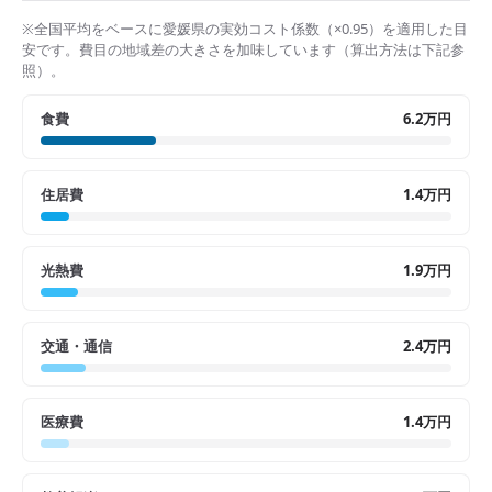
※全国平均をベースに
愛媛県
の実効コスト係数（×
0.95
）を適用した目
安です。費目の地域差の大きさを加味しています（算出方法は下記参
照）。
食費
6.2万円
住居費
1.4万円
光熱費
1.9万円
交通・通信
2.4万円
医療費
1.4万円