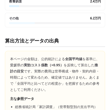
教養娯楽
2.4万円
その他
6.2万円
算出方法とデータの出典
本ページの金額は、公的統計による
全国平均値
を基準に、
愛媛県
の
実効コスト係数（×
0.95
）
を反映して算出した
推
計の目安
です。実際の費用は世帯構成・物件・契約内容・
時期によって変わるため、確定値ではありません。あくま
で「全国平均と比べてどの程度か」を把握するための参考
としてご利用ください。
主な参照データ
総務省統計局「家計調査」（世帯類型別の支出平均）