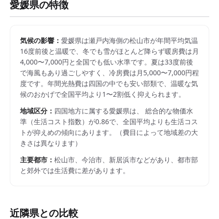
愛媛県
の特徴
気候の影響：
愛媛県は瀬戸内海側の松山市が年間平均気温
16度前後と温暖で、冬でも雪がほとんど降らず暖房費は月
4,000〜7,000円と全国でも低い水準です。夏は33度前後
で海風もあり過ごしやすく、冷房費は月5,000〜7,000円程
度です。年間光熱費は四国の中でも安い部類で、温暖な気
候のおかげで全国平均より1〜2割低く抑えられます。
地域区分：
四国
地方に属する
愛媛県
は、 総合的な物価水
準（生活コスト指数）が
0.86
で、
全国平均よりも生活コス
トが抑えめの傾向にあります。
（費目によって地域差の大
きさは異なります）
主要都市：
松山市、今治市、新居浜市
などがあり、都市部
と郊外では生活費に差があります。
近隣県との比較