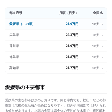
都道府県
月額（目安）
全国比
愛媛県
（この県）
21.9万円
5%安い
広島県
22.3万円
3%安い
香川県
21.9万円
5%安い
徳島県
21.8万円
5%安い
高知県
21.7万円
6%安い
愛媛県
の主要都市
愛媛県
の主な都市は次のとおりです。同じ県内でも、
松山市
などの都
市部は
老後の生活費
が高めになりやすく、郊外や周辺部では抑えられ
る傾向があります。上記の金額は県全体の平均的な水準で、市区町村