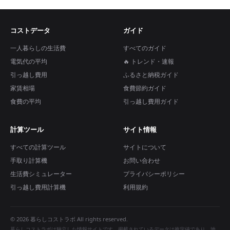
コストデータ
ガイド
一人暮らしの生活費
すべてのガイド
電気代の平均
🔥 トレンド・速報
引っ越し費用
ふるさと納税ガイド
家賃相場
食費節約ガイド
食費の平均
引っ越し費用ガイド
計算ツール
サイト情報
すべての計算ツール
サイトについて
手取り計算機
お問い合わせ
生活費シミュレーター
プライバシーポリシー
引っ越し費用計算機
利用規約
© 2026 暮らしコストラボ All rights reserved.
暮らしコストラボは独立した情報サイトです。掲載されているデータは推定値であり、地