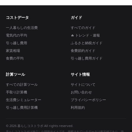
コストデータ
ガイド
一人暮らしの生活費
すべてのガイド
電気代の平均
🔥 トレンド・速報
引っ越し費用
ふるさと納税ガイド
家賃相場
食費節約ガイド
食費の平均
引っ越し費用ガイド
計算ツール
サイト情報
すべての計算ツール
サイトについて
手取り計算機
お問い合わせ
生活費シミュレーター
プライバシーポリシー
引っ越し費用計算機
利用規約
© 2026 暮らしコストラボ All rights reserved.
暮らしコストラボは独立した情報サイトです。掲載されているデータは推定値であり、地