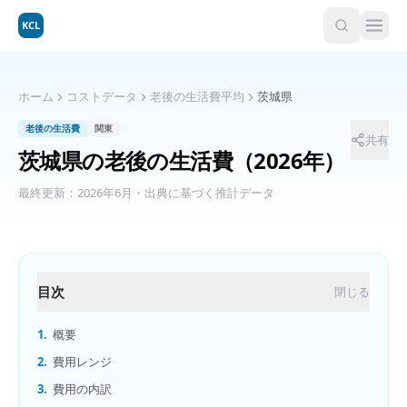
KCL
ホーム
コストデータ
老後の生活費平均
茨城県
老後の生活費
関東
共有
茨城県
の
老後の生活費
（2026年）
最終更新：
2026年6月
・出典に基づく推計データ
目次
閉じる
1.
概要
2.
費用レンジ
3.
費用の内訳