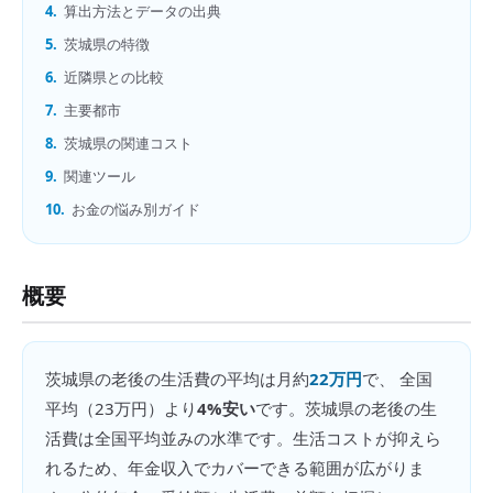
4.
算出方法とデータの出典
5.
茨城県の特徴
6.
近隣県との比較
7.
主要都市
8.
茨城県の関連コスト
9.
関連ツール
10.
お金の悩み別ガイド
概要
茨城県
の
老後の生活費
の平均は月約
22万円
で、 全国
平均（
23万円
）より
4%安い
です。
茨城県の老後の生
活費は全国平均並みの水準です。生活コストが抑えら
れるため、年金収入でカバーできる範囲が広がりま