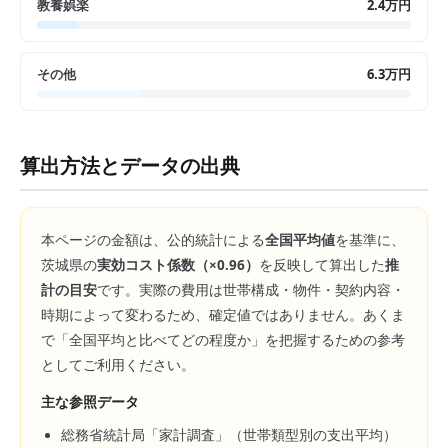
教養娯楽
2.4万円
その他
6.3万円
算出方法とデータの出典
本ページの金額は、公的統計による
全国平均値
を基準に、
茨城県
の
実効コスト係数（×
0.96
）
を反映して算出した
推
計の目安
です。実際の費用は世帯構成・物件・契約内容・
時期によって変わるため、確定値ではありません。あくま
で「全国平均と比べてどの程度か」を把握するための参考
としてご利用ください。
主な参照データ
総務省統計局「家計調査」（世帯類型別の支出平均）