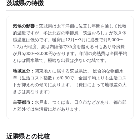
茨城県
の特徴
気候の影響：
茨城県は太平洋側に位置し年間を通じて比較
的温暖ですが、冬は北西の季節風「筑波おろし」が吹き体
感温度は低めです。暖房は12月〜3月に必要で月8,000〜
1.2万円程度、夏は内陸部で35度を超える日もあり冷房費
が月5,000〜8,000円かかります。年間の光熱費は全国平均
とほぼ同水準で、極端な出費は少ない地域です。
地域区分：
関東
地方に属する
茨城県
は、 総合的な物価水
準（生活コスト指数）が
0.90
で、
全国平均よりも生活コス
トが抑えめの傾向にあります。
（費目によって地域差の大
きさは異なります）
主要都市：
水戸市、つくば市、日立市
などがあり、都市部
と郊外では生活費に差があります。
近隣県との比較