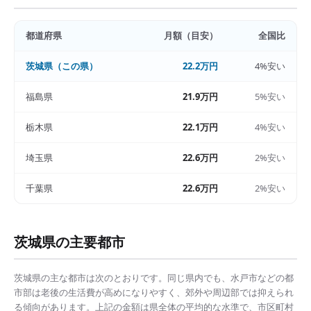
都道府県
月額（目安）
全国比
茨城県
（この県）
22.2万円
4%安い
福島県
21.9万円
5%安い
栃木県
22.1万円
4%安い
埼玉県
22.6万円
2%安い
千葉県
22.6万円
2%安い
茨城県
の主要都市
茨城県
の主な都市は次のとおりです。同じ県内でも、
水戸市
などの都
市部は
老後の生活費
が高めになりやすく、郊外や周辺部では抑えられ
る傾向があります。上記の金額は県全体の平均的な水準で、市区町村