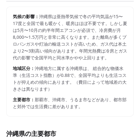
気候の影響：
沖縄県は亜熱帯気候で冬の平均気温が15〜
17度と全国で最も暖かく、暖房はほぼ不要です。しかし夏
は5月〜10月の約半年間エアコンが必須で、冷房費が月
8,000〜1.5万円と非常に高くなります。また離島が多くプ
ロパンガスや灯油の輸送コストが高いため、ガス代は本土
より2〜3割高い傾向があります。年間光熱費は冷房とガス
代の影響で全国平均と同水準かやや上回ります。
地域区分：
沖縄
地方に属する
沖縄県
は、 総合的な物価水
準（生活コスト指数）が
0.88
で、
全国平均よりも生活コス
トが抑えめの傾向にあります。
（費目によって地域差の大
きさは異なります）
主要都市：
那覇市、沖縄市、うるま市
などがあり、都市部
と郊外では生活費に差があります。
沖縄県
の主要都市