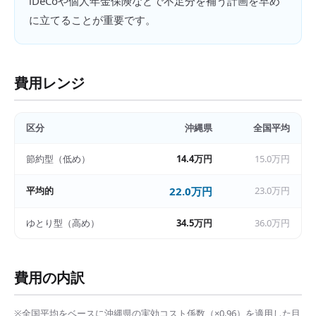
iDeCoや個人年金保険などで不足分を補う計画を早め
に立てることが重要です。
費用レンジ
区分
沖縄県
全国平均
節約型（低め）
14.4万円
15.0万円
平均的
22.0万円
23.0万円
ゆとり型（高め）
34.5万円
36.0万円
費用の内訳
※全国平均をベースに
沖縄県
の実効コスト係数（×
0.96
）を適用した目