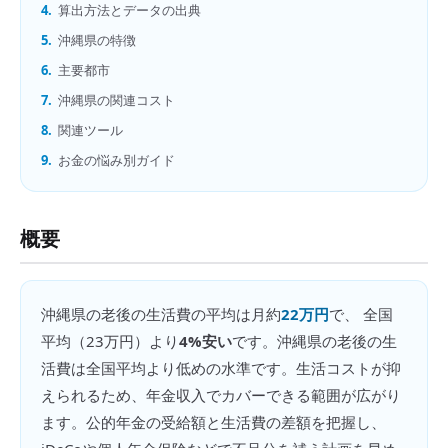
4.
算出方法とデータの出典
5.
沖縄県の特徴
6.
主要都市
7.
沖縄県の関連コスト
8.
関連ツール
9.
お金の悩み別ガイド
概要
沖縄県
の
老後の生活費
の平均は月約
22万円
で、 全国
平均（
23万円
）より
4%安い
です。
沖縄県の老後の生
活費は全国平均より低めの水準です。生活コストが抑
えられるため、年金収入でカバーできる範囲が広がり
ます。公的年金の受給額と生活費の差額を把握し、