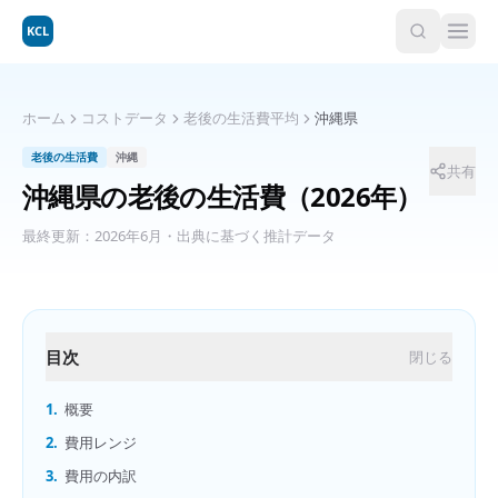
KCL
ホーム
コストデータ
老後の生活費平均
沖縄県
老後の生活費
沖縄
共有
沖縄県
の
老後の生活費
（2026年）
最終更新：
2026年6月
・出典に基づく推計データ
目次
閉じる
1.
概要
2.
費用レンジ
3.
費用の内訳