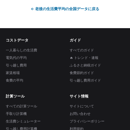
←
老後の生活費平均
の全国データに戻る
コストデータ
ガイド
一人暮らしの生活費
すべてのガイド
電気代の平均
🔥 トレンド・速報
引っ越し費用
ふるさと納税ガイド
家賃相場
食費節約ガイド
食費の平均
引っ越し費用ガイド
計算ツール
サイト情報
すべての計算ツール
サイトについて
手取り計算機
お問い合わせ
生活費シミュレーター
プライバシーポリシー
引っ越し費用計算機
利用規約