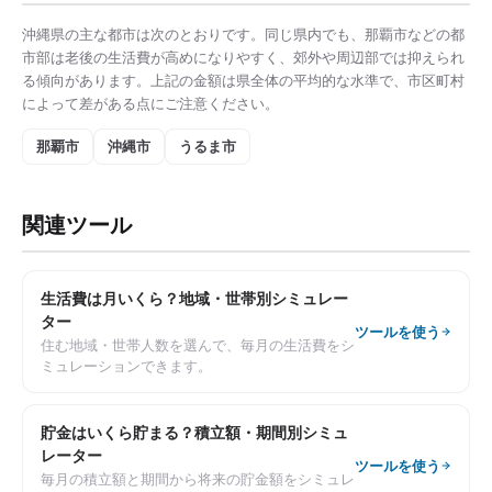
沖縄県
の主な都市は次のとおりです。同じ県内でも、
那覇市
などの都
市部は
老後の生活費
が高めになりやすく、郊外や周辺部では抑えられ
る傾向があります。上記の金額は県全体の平均的な水準で、市区町村
によって差がある点にご注意ください。
那覇市
沖縄市
うるま市
関連ツール
生活費は月いくら？地域・世帯別シミュレー
ター
ツールを使う
住む地域・世帯人数を選んで、毎月の生活費をシ
ミュレーションできます。
貯金はいくら貯まる？積立額・期間別シミュ
レーター
ツールを使う
毎月の積立額と期間から将来の貯金額をシミュレ