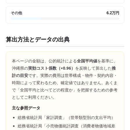
その他
6.2万円
算出方法とデータの出典
本ページの金額は、公的統計による
全国平均値
を基準に、
沖縄県
の
実効コスト係数（×
0.96
）
を反映して算出した
推
計の目安
です。実際の費用は世帯構成・物件・契約内容・
時期によって変わるため、確定値ではありません。あくま
で「全国平均と比べてどの程度か」を把握するための参考
としてご利用ください。
主な参照データ
総務省統計局「家計調査」（世帯類型別の支出平均）
総務省統計局「小売物価統計調査（消費者物価地域差