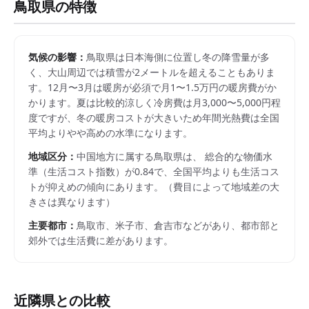
鳥取県
の特徴
気候の影響：
鳥取県は日本海側に位置し冬の降雪量が多
く、大山周辺では積雪が2メートルを超えることもありま
す。12月〜3月は暖房が必須で月1〜1.5万円の暖房費がか
かります。夏は比較的涼しく冷房費は月3,000〜5,000円程
度ですが、冬の暖房コストが大きいため年間光熱費は全国
平均よりやや高めの水準になります。
地域区分：
中国
地方に属する
鳥取県
は、 総合的な物価水
準（生活コスト指数）が
0.84
で、
全国平均よりも生活コス
トが抑えめの傾向にあります。
（費目によって地域差の大
きさは異なります）
主要都市：
鳥取市、米子市、倉吉市
などがあり、都市部と
郊外では生活費に差があります。
近隣県との比較