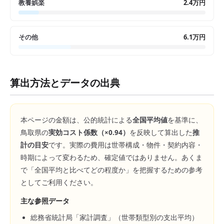
教養娯楽
2.4万円
その他
6.1万円
算出方法とデータの出典
本ページの金額は、公的統計による
全国平均値
を基準に、
鳥取県
の
実効コスト係数（×
0.94
）
を反映して算出した
推
計の目安
です。実際の費用は世帯構成・物件・契約内容・
時期によって変わるため、確定値ではありません。あくま
で「全国平均と比べてどの程度か」を把握するための参考
としてご利用ください。
主な参照データ
総務省統計局「家計調査」（世帯類型別の支出平均）