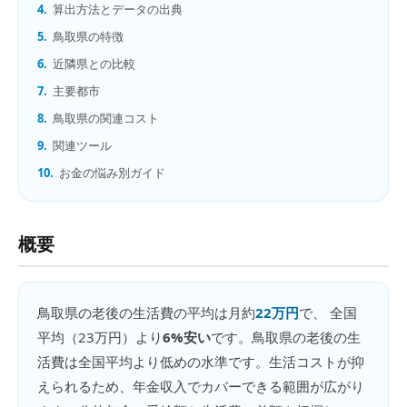
4.
算出方法とデータの出典
5.
鳥取県の特徴
6.
近隣県との比較
7.
主要都市
8.
鳥取県の関連コスト
9.
関連ツール
10.
お金の悩み別ガイド
概要
鳥取県
の
老後の生活費
の平均は月約
22万円
で、 全国
平均（
23万円
）より
6%安い
です。
鳥取県の老後の生
活費は全国平均より低めの水準です。生活コストが抑
えられるため、年金収入でカバーできる範囲が広がり