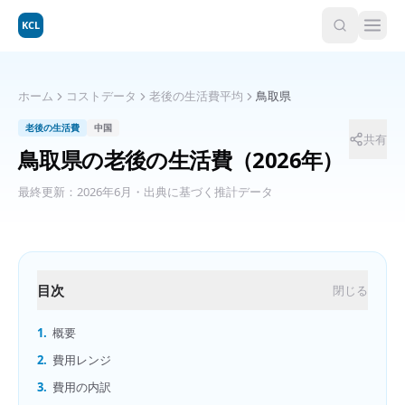
KCL
ホーム
コストデータ
老後の生活費平均
鳥取県
老後の生活費
中国
共有
鳥取県
の
老後の生活費
（2026年）
最終更新：
2026年6月
・出典に基づく推計データ
目次
閉じる
1.
概要
2.
費用レンジ
3.
費用の内訳