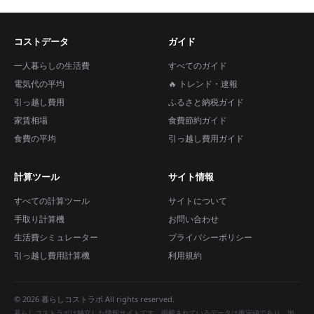
コストデータ
ガイド
一人暮らしの生活費
すべてのガイド
電気代の平均
🔥 トレンド・速報
引っ越し費用
ふるさと納税ガイド
家賃相場
食費節約ガイド
食費の平均
引っ越し費用ガイド
計算ツール
サイト情報
すべての計算ツール
サイトについて
手取り計算機
お問い合わせ
生活費シミュレーター
プライバシーポリシー
引っ越し費用計算機
利用規約
© 2026 暮らしコストラボ All rights reserved.
暮らしコストラボは独立した情報サイトです。掲載されているデータは推定値であり、地