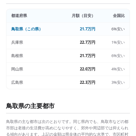
都道府県
月額（目安）
全国比
鳥取県
（この県）
21.7万円
6%安い
兵庫県
22.7万円
1%安い
島根県
21.7万円
6%安い
岡山県
22.0万円
4%安い
広島県
22.3万円
3%安い
鳥取県
の主要都市
鳥取県
の主な都市は次のとおりです。同じ県内でも、
鳥取市
などの都
市部は
老後の生活費
が高めになりやすく、郊外や周辺部では抑えられ
る傾向があります。上記の金額は県全体の平均的な水準で、市区町村