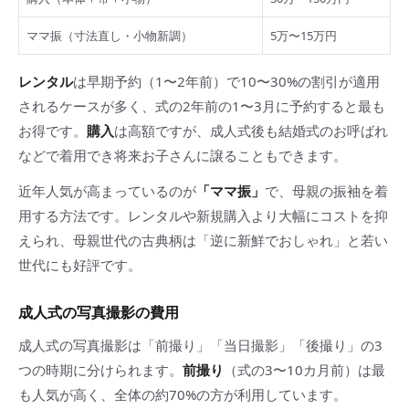
ママ振（寸法直し・小物新調）
5万〜15万円
レンタル
は早期予約（1〜2年前）で10〜30%の割引が適用
されるケースが多く、式の2年前の1〜3月に予約すると最も
お得です。
購入
は高額ですが、成人式後も結婚式のお呼ばれ
などで着用でき将来お子さんに譲ることもできます。
近年人気が高まっているのが
「ママ振」
で、母親の振袖を着
用する方法です。レンタルや新規購入より大幅にコストを抑
えられ、母親世代の古典柄は「逆に新鮮でおしゃれ」と若い
世代にも好評です。
成人式の写真撮影の費用
成人式の写真撮影は「前撮り」「当日撮影」「後撮り」の3
つの時期に分けられます。
前撮り
（式の3〜10カ月前）は最
も人気が高く、全体の約70%の方が利用しています。