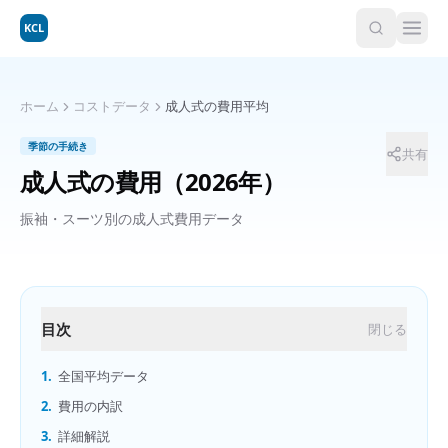
KCL
ホーム
コストデータ
成人式の費用平均
季節の手続き
共有
成人式の費用
（2026年）
振袖・スーツ別の成人式費用データ
目次
閉じる
1.
全国平均データ
2.
費用の内訳
3.
詳細解説