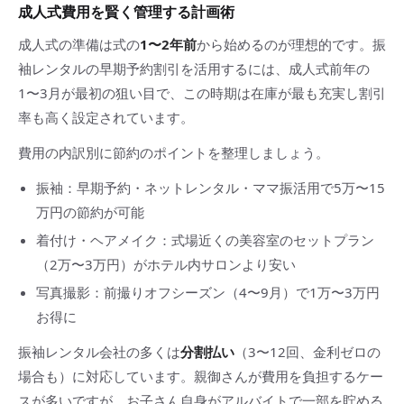
成人式費用を賢く管理する計画術
成人式の準備は式の
1〜2年前
から始めるのが理想的です。振
袖レンタルの早期予約割引を活用するには、成人式前年の
1〜3月が最初の狙い目で、この時期は在庫が最も充実し割引
率も高く設定されています。
費用の内訳別に節約のポイントを整理しましょう。
振袖：早期予約・ネットレンタル・ママ振活用で5万〜15
万円の節約が可能
着付け・ヘアメイク：式場近くの美容室のセットプラン
（2万〜3万円）がホテル内サロンより安い
写真撮影：前撮りオフシーズン（4〜9月）で1万〜3万円
お得に
振袖レンタル会社の多くは
分割払い
（3〜12回、金利ゼロの
場合も）に対応しています。親御さんが費用を負担するケー
スが多いですが、お子さん自身がアルバイトで一部を貯める