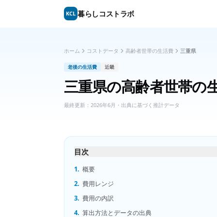
暮らしコストラボ
KCL
ホーム
コストデータ
高齢者世帯の生活費
三重県
老後の生活費
近畿
三重県
の
高齢者世帯の
最終更新：
2026年6月
・出典に基づく推計データ
目次
1.
概要
2.
費用レンジ
3.
費用の内訳
4.
算出方法とデータの出典