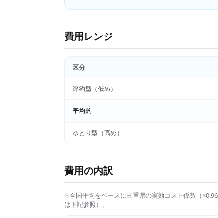
費用レンジ
区分
節約型（低め）
平均的
ゆとり型（高め）
費用の内訳
※全国平均をベースに
三重県
の実効コスト係数（×
0.96
は下記参照）。