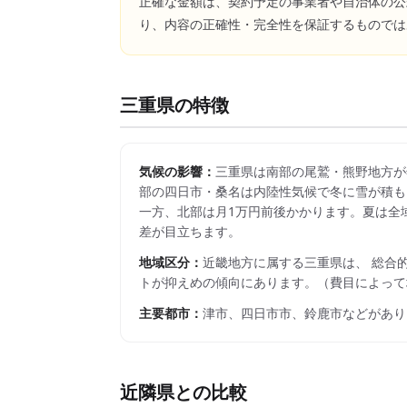
正確な金額は、契約予定の事業者や自治体の公
り、内容の正確性・完全性を保証するものでは
三重県
の特徴
気候の影響：
三重県は南部の尾鷲・熊野地方が
部の四日市・桑名は内陸性気候で冬に雪が積もるこ
一方、北部は月1万円前後かかります。夏は全域で
差が目立ちます。
地域区分：
近畿
地方に属する
三重県
は、 総合
トが抑えめの傾向にあります。
（費目によって
主要都市：
津市、四日市市、鈴鹿市
などがあり
近隣県との比較