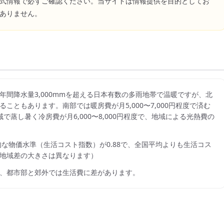
式情報で必ずご確認ください。当サイトは情報提供を目的としてお
ありません。
年間降水量3,000mmを超える日本有数の多雨地帯で温暖ですが、北
ともあります。南部では暖房費が月5,000〜7,000円程度で済む
蒸し暑く冷房費が月6,000〜8,000円程度で、地域による光熱費の
的な物価水準（生活コスト指数）が
0.88
で、
全国平均よりも生活コス
地域差の大きさは異なります）
、都市部と郊外では生活費に差があります。