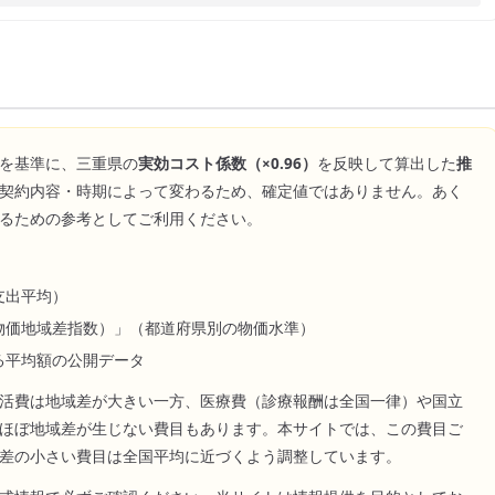
を基準に、
三重県
の
実効コスト係数（×
0.96
）
を反映して算出した
推
契約内容・時期によって変わるため、確定値ではありません。あく
るための参考としてご利用ください。
支出平均）
物価地域差指数）」（都道府県別の物価水準）
る平均額の公開データ
活費は地域差が大きい一方、医療費（診療報酬は全国一律）や国立
ほぼ地域差が生じない費目もあります。本サイトでは、この費目ご
差の小さい費目は全国平均に近づくよう調整しています。