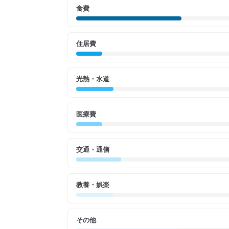
食費
住居費
光熱・水道
医療費
交通・通信
教養・娯楽
その他