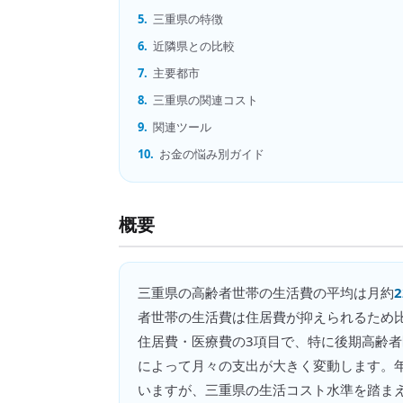
5.
三重県の特徴
6.
近隣県との比較
7.
主要都市
8.
三重県の関連コスト
9.
関連ツール
10.
お金の悩み別ガイド
概要
三重県
の
高齢者世帯の生活費
の平均は月約
者世帯の生活費は住居費が抑えられるため
住居費・医療費の3項目で、特に後期高齢者
によって月々の支出が大きく変動します。年
いますが、三重県の生活コスト水準を踏ま