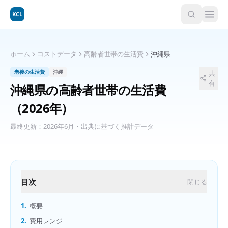
KCL
ホーム
コストデータ
高齢者世帯の生活費
沖縄県
老後の生活費
沖縄
共
有
沖縄県
の
高齢者世帯の生活費
（2026年）
最終更新：
2026年6月
・出典に基づく推計データ
目次
閉じる
1.
概要
2.
費用レンジ