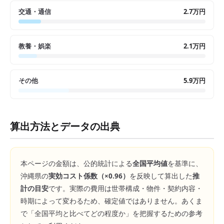
交通・通信
2.7万円
教養・娯楽
2.1万円
その他
5.9万円
算出方法とデータの出典
本ページの金額は、公的統計による
全国平均値
を基準に、
沖縄県
の
実効コスト係数（×
0.96
）
を反映して算出した
推
計の目安
です。実際の費用は世帯構成・物件・契約内容・
時期によって変わるため、確定値ではありません。あくま
で「全国平均と比べてどの程度か」を把握するための参考