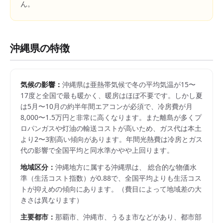
ん。
沖縄県
の特徴
気候の影響：
沖縄県は亜熱帯気候で冬の平均気温が15〜
17度と全国で最も暖かく、暖房はほぼ不要です。しかし夏
は5月〜10月の約半年間エアコンが必須で、冷房費が月
8,000〜1.5万円と非常に高くなります。また離島が多くプ
ロパンガスや灯油の輸送コストが高いため、ガス代は本土
より2〜3割高い傾向があります。年間光熱費は冷房とガス
代の影響で全国平均と同水準かやや上回ります。
地域区分：
沖縄
地方に属する
沖縄県
は、 総合的な物価水
準（生活コスト指数）が
0.88
で、
全国平均よりも生活コス
トが抑えめの傾向にあります。
（費目によって地域差の大
きさは異なります）
主要都市：
那覇市、沖縄市、うるま市
などがあり、都市部