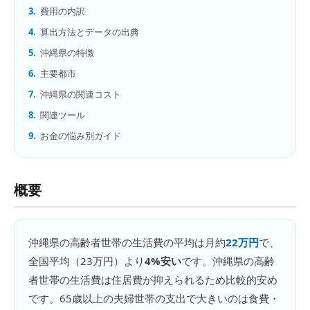
3.
費用の内訳
4.
算出方法とデータの出典
5.
沖縄県の特徴
6.
主要都市
7.
沖縄県の関連コスト
8.
関連ツール
9.
お金の悩み別ガイド
概要
沖縄県
の
高齢者世帯の生活費
の平均は月約
22万円
で、
全国平均（
23万円
）より
4%安い
です。
沖縄県の高齢
者世帯の生活費は住居費が抑えられるため比較的安め
です。65歳以上の夫婦世帯の支出で大きいのは食費・