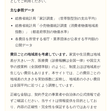
としてご利用ください。
主な参照データ
総務省統計局「家計調査」（世帯類型別の支出平均）
総務省統計局「小売物価統計調査（消費者物価地域差
指数）」（都道府県別の物価水準）
各費目を所管する省庁・業界団体が公表する平均額の
公開データ
費目ごとの地域差を考慮しています。
家賃や生活費は地域
差が大きい一方、医療費（診療報酬は全国一律）や国立大
学の授業料（全国標準額）のように、制度上ほぼ地域差が
生じない費目もあります。本サイトでは、この費目ごとの
地域差の大きさを実効係数に反映し、地域差の小さい費目
は全国平均に近づくよう調整しています。
正確な金額は、契約予定の事業者や自治体の公式情報で必
ずご確認ください。当サイトは情報提供を目的としてお
り、内容の正確性・完全性を保証するものではありませ