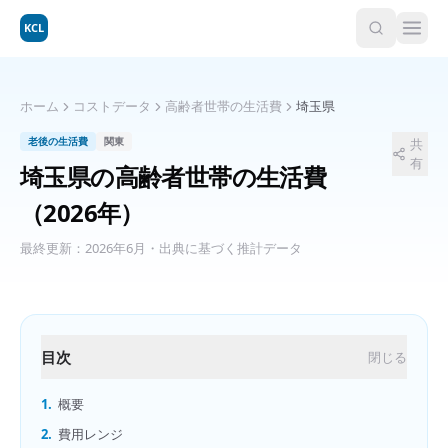
KCL
ホーム
コストデータ
高齢者世帯の生活費
埼玉県
老後の生活費
関東
共
有
埼玉県
の
高齢者世帯の生活費
（2026年）
最終更新：
2026年6月
・出典に基づく推計データ
目次
閉じる
1.
概要
2.
費用レンジ