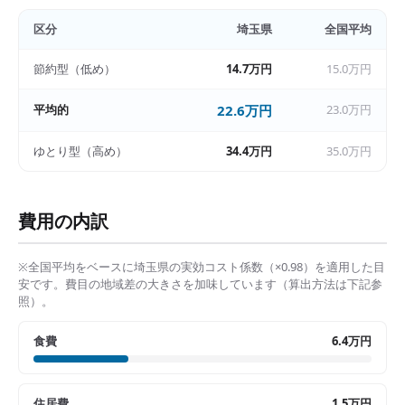
区分
埼玉県
全国平均
節約型（低め）
14.7万円
15.0万円
平均的
22.6万円
23.0万円
ゆとり型（高め）
34.4万円
35.0万円
費用の内訳
※全国平均をベースに
埼玉県
の実効コスト係数（×
0.98
）を適用した目
安です。費目の地域差の大きさを加味しています（算出方法は下記参
照）。
食費
6.4万円
住居費
1.5万円