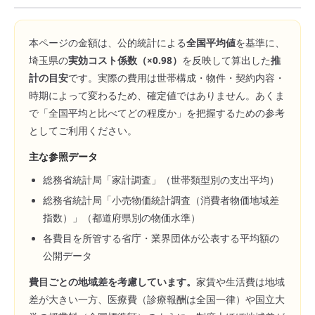
本ページの金額は、公的統計による
全国平均値
を基準に、
埼玉県
の
実効コスト係数（×
0.98
）
を反映して算出した
推
計の目安
です。実際の費用は世帯構成・物件・契約内容・
時期によって変わるため、確定値ではありません。あくま
で「全国平均と比べてどの程度か」を把握するための参考
としてご利用ください。
主な参照データ
総務省統計局「家計調査」（世帯類型別の支出平均）
総務省統計局「小売物価統計調査（消費者物価地域差
指数）」（都道府県別の物価水準）
各費目を所管する省庁・業界団体が公表する平均額の
公開データ
費目ごとの地域差を考慮しています。
家賃や生活費は地域
差が大きい一方、医療費（診療報酬は全国一律）や国立大