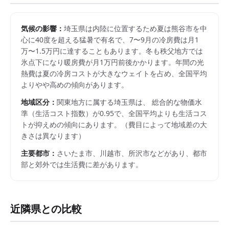
気候の影響：
埼玉県は内陸に位置するため夏は熊谷市を中
心に40度を超える猛暑で有名で、7〜9月の冷房費は月1
万〜1.5万円に達することもあります。冬も秩父地方では
氷点下になり暖房費が月1万円前後かかります。年間の光
熱費は夏の冷房コストが大きなウェイトを占め、全国平均
よりやや高めの傾向があります。
地域区分：
関東
地方に属する
埼玉県
は、 総合的な物価水
準（生活コスト指数）が
0.95
で、
全国平均よりも生活コス
トが抑えめの傾向にあります。
（費目によって地域差の大
きさは異なります）
主要都市：
さいたま市、川越市、所沢市
などがあり、都市
部と郊外では生活費に差があります。
近隣県との比較