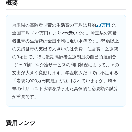
概要
埼玉県
の
高齢者世帯の生活費
の平均は月約
23万円
で、
全国平均（
23万円
）より
2%安い
です。
埼玉県の高齢
者世帯の生活費は全国平均に近い水準です。65歳以上
の夫婦世帯の支出で大きいのは食費・住居費・医療費
の3項目で、特に後期高齢者医療制度の自己負担割合
（1〜3割）や介護サービスの利用状況によって月々の
支出が大きく変動します。年金収入だけでは不足する
「老後2,000万円問題」が注目されていますが、埼玉
県の生活コスト水準を踏まえた具体的な必要額の試算
が重要です。
費用レンジ