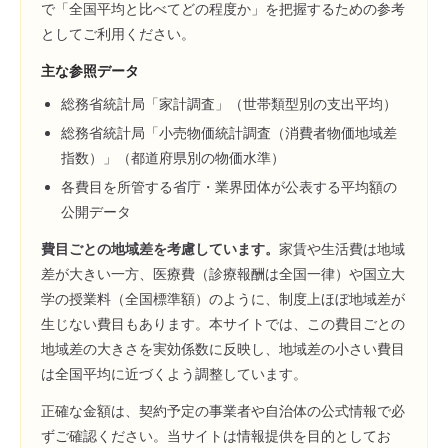
で「全国平均と比べてどの程度か」を把握するための参考
としてご利用ください。
主な参照データ
総務省統計局「家計調査」（世帯類型別の支出平均）
総務省統計局「小売物価統計調査（消費者物価地域差
指数）」（都道府県別の物価水準）
各費目を所管する省庁・業界団体が公表する平均額の
公開データ
費目ごとの地域差を考慮しています。
家賃や生活費は地域
差が大きい一方、医療費（診療報酬は全国一律）や国立大
学の授業料（全国標準額）のように、制度上ほぼ地域差が
生じない費目もあります。本サイトでは、この費目ごとの
地域差の大きさを実効係数に反映し、地域差の小さい費目
は全国平均に近づくよう調整しています。
正確な金額は、契約予定の事業者や自治体の公式情報で必
ずご確認ください。当サイトは情報提供を目的としてお