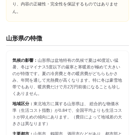
り、内容の正確性・完全性を保証するものではありませ
ん。
山形県
の特徴
気候の影響：
山形県は盆地特有の気候で夏は40度近い猛
暑、冬はマイナス5度以下の厳寒と寒暖差が極めて大きい
のが特徴です。夏の冷房費と冬の暖房費がどちらもかさ
み、年間を通して光熱費が高くなります。特に冬は豪雪地
帯でもあり、暖房費だけで月2万円前後になることも珍し
くありません。
地域区分：
東北
地方に属する
山形県
は、 総合的な物価水
準（生活コスト指数）が
0.84
で、
全国平均よりも生活コス
トが抑えめの傾向にあります。
（費目によって地域差の大
きさは異なります）
主要都市：
山形市、鶴岡市、酒田市
などがあり、都市部と