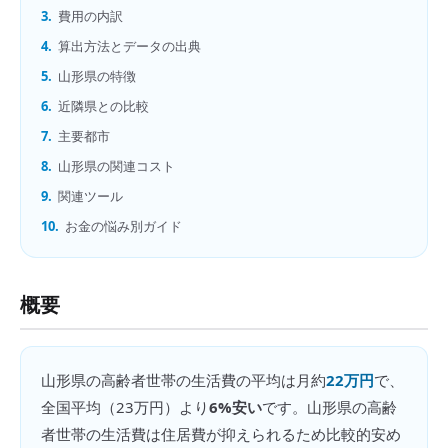
3.
費用の内訳
4.
算出方法とデータの出典
5.
山形県の特徴
6.
近隣県との比較
7.
主要都市
8.
山形県の関連コスト
9.
関連ツール
10.
お金の悩み別ガイド
概要
山形県
の
高齢者世帯の生活費
の平均は月約
22万円
で、
全国平均（
23万円
）より
6%安い
です。
山形県の高齢
者世帯の生活費は住居費が抑えられるため比較的安め