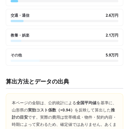
交通・通信
2.6万円
教養・娯楽
2.1万円
その他
5.9万円
算出方法とデータの出典
本ページの金額は、公的統計による
全国平均値
を基準に、
山形県
の
実効コスト係数（×
0.94
）
を反映して算出した
推
計の目安
です。実際の費用は世帯構成・物件・契約内容・
時期によって変わるため、確定値ではありません。あくま