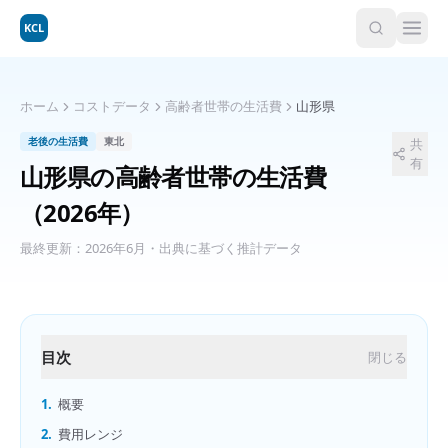
KCL
ホーム
コストデータ
高齢者世帯の生活費
山形県
老後の生活費
東北
共
有
山形県
の
高齢者世帯の生活費
（2026年）
最終更新：
2026年6月
・出典に基づく推計データ
目次
閉じる
1.
概要
2.
費用レンジ