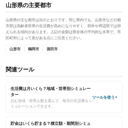
山形県
の主要都市
山形県
の主な都市は次のとおりです。同じ県内でも、
山形市
などの都
市部は
高齢者世帯の生活費
が高めになりやすく、郊外や周辺部では抑
えられる傾向があります。上記の金額は県全体の平均的な水準で、市
区町村によって差がある点にご注意ください。
山形市
鶴岡市
酒田市
関連ツール
生活費は月いくら？地域・世帯別シミュレー
ター
ツールを使う
住む地域・世帯人数を選んで、毎月の生活費をシ
ミュレーションできます。
貯金はいくら貯まる？積立額・期間別シミュ