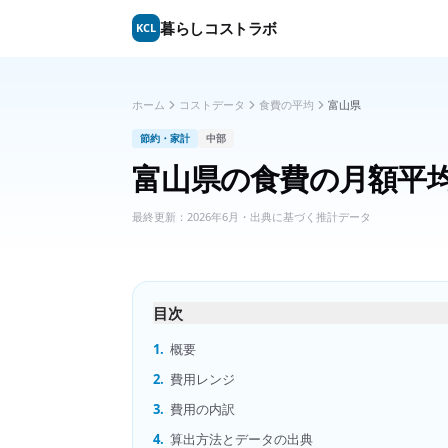
暮らしコストラボ
KCL
ホーム
コストデータ
食費の平均
富山県
節約・家計
中部
富山県
の
食費の月額平
最終更新：
2026年6月
・出典に基づく推計データ
目次
1.
概要
2.
費用レンジ
3.
費用の内訳
4.
算出方法とデータの出典