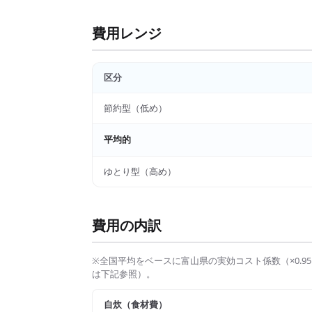
費用レンジ
区分
節約型（低め）
平均的
ゆとり型（高め）
費用の内訳
※全国平均をベースに
富山県
の実効コスト係数（×
0.95
は下記参照）。
自炊（食材費）