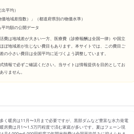
支出平均）
物価地域差指数）」（都道府県別の物価水準）
る平均額の公開データ
活費は地域差が大きい一方、医療費（診療報酬は全国一律）や国立
ほぼ地域差が生じない費目もあります。本サイトでは、この費目ご
差の小さい費目は全国平均に近づくよう調整しています。
式情報で必ずご確認ください。当サイトは情報提供を目的としてお
ありません。
多く暖房は11月〜3月まで必要ですが、黒部ダムなど豊富な水力発電
暖房費は月1〜1.5万円程度で済む家庭が多いです。夏はフェーン現
4,000〜6,000円程度で年間光熱費は全国平均並みに抑えられま