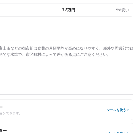
3.8万円
5%安い
富山市
などの都市部は
食費の月額平均
が高めになりやすく、郊外や周辺部で
均的な水準で、市区町村によって差がある点にご注意ください。
ー
ツールを使う
ョンできます。
ター