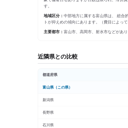
す。
地域区分：
中部
地方に属する
富山県
は、 総合
トが抑えめの傾向にあります。
（費目によって
主要都市：
富山市、高岡市、射水市
などがあり
近隣県との比較
都道府県
富山県
（この県）
新潟県
長野県
石川県