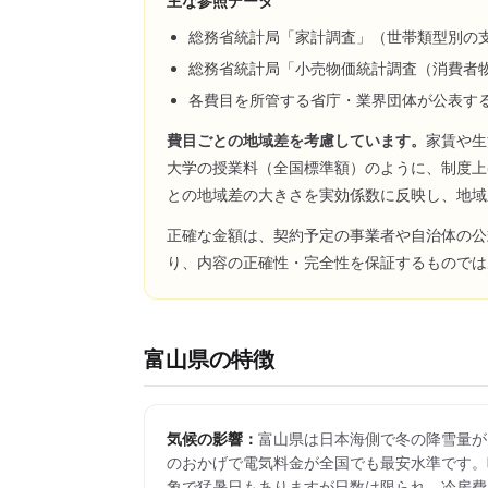
主な参照データ
総務省統計局「家計調査」（世帯類型別の
総務省統計局「小売物価統計調査（消費者
各費目を所管する省庁・業界団体が公表す
費目ごとの地域差を考慮しています。
家賃や生
大学の授業料（全国標準額）のように、制度上
との地域差の大きさを実効係数に反映し、地域
正確な金額は、契約予定の事業者や自治体の公
り、内容の正確性・完全性を保証するものでは
富山県
の特徴
気候の影響：
富山県は日本海側で冬の降雪量が
のおかげで電気料金が全国でも最安水準です。
象で猛暑日もありますが日数は限られ、冷房費は月