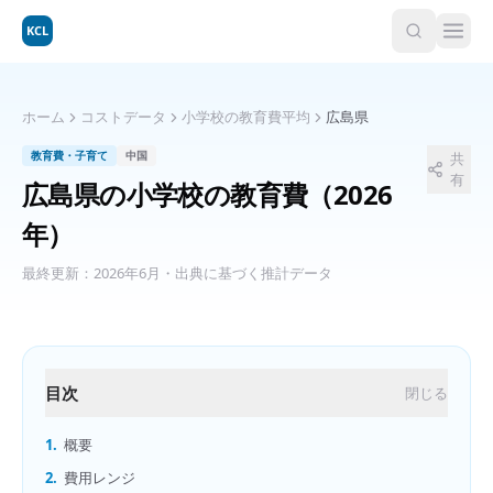
KCL
ホーム
コストデータ
小学校の教育費平均
広島県
教育費・子育て
中国
共
有
広島県
の
小学校の教育費
（2026
年）
最終更新：
2026年6月
・出典に基づく推計データ
目次
閉じる
1.
概要
2.
費用レンジ