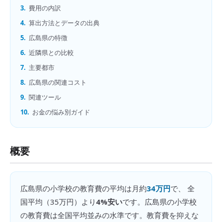
3.
費用の内訳
4.
算出方法とデータの出典
5.
広島県の特徴
6.
近隣県との比較
7.
主要都市
8.
広島県の関連コスト
9.
関連ツール
10.
お金の悩み別ガイド
概要
広島県
の
小学校の教育費
の平均は月約
34万円
で、 全
国平均（
35万円
）より
4%安い
です。
広島県の小学校
の教育費は全国平均並みの水準です。教育費を抑えな