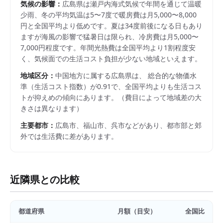
気候の影響：
広島県は瀬戸内海式気候で年間を通じて温暖
少雨、冬の平均気温は5〜7度で暖房費は月5,000〜8,000
円と全国平均より低めです。夏は34度前後になる日もあり
ますが海風の影響で猛暑日は限られ、冷房費は月5,000〜
7,000円程度です。年間光熱費は全国平均より1割程度安
く、気候面での生活コスト負担が少ない地域といえます。
地域区分：
中国
地方に属する
広島県
は、 総合的な物価水
準（生活コスト指数）が
0.91
で、
全国平均よりも生活コス
トが抑えめの傾向にあります。
（費目によって地域差の大
きさは異なります）
主要都市：
広島市、福山市、呉市
などがあり、都市部と郊
外では生活費に差があります。
近隣県との比較
都道府県
月額（目安）
全国比