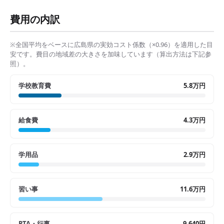
費用の内訳
※全国平均をベースに
広島県
の実効コスト係数（×
0.96
）を適用した目
安です。費目の地域差の大きさを加味しています（算出方法は下記参
照）。
学校教育費
5.8万円
給食費
4.3万円
学用品
2.9万円
習い事
11.6万円
PTA・行事
9,640円