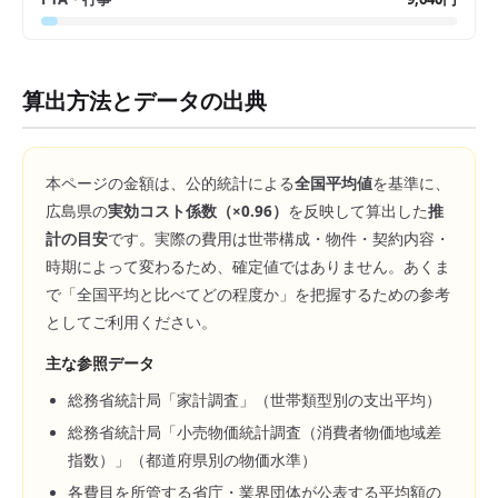
算出方法とデータの出典
本ページの金額は、公的統計による
全国平均値
を基準に、
広島県
の
実効コスト係数（×
0.96
）
を反映して算出した
推
計の目安
です。実際の費用は世帯構成・物件・契約内容・
時期によって変わるため、確定値ではありません。あくま
で「全国平均と比べてどの程度か」を把握するための参考
としてご利用ください。
主な参照データ
総務省統計局「家計調査」（世帯類型別の支出平均）
総務省統計局「小売物価統計調査（消費者物価地域差
指数）」（都道府県別の物価水準）
各費目を所管する省庁・業界団体が公表する平均額の