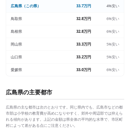
広島県
（この県）
33.7万円
4%安い
鳥取県
32.8万円
6%安い
島根県
32.8万円
6%安い
岡山県
33.3万円
5%安い
山口県
33.2万円
5%安い
愛媛県
33.0万円
6%安い
広島県
の主要都市
広島県
の主な都市は次のとおりです。同じ県内でも、
広島市
などの都
市部は
小学校の教育費
が高めになりやすく、郊外や周辺部では抑えら
れる傾向があります。上記の金額は県全体の平均的な水準で、市区町
村によって差がある点にご注意ください。