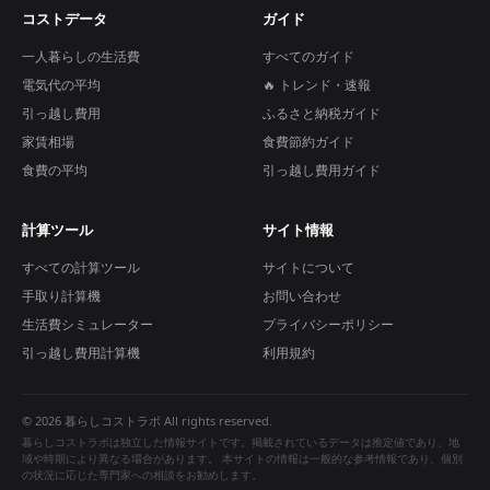
コストデータ
ガイド
一人暮らしの生活費
すべてのガイド
電気代の平均
🔥 トレンド・速報
引っ越し費用
ふるさと納税ガイド
家賃相場
食費節約ガイド
食費の平均
引っ越し費用ガイド
計算ツール
サイト情報
すべての計算ツール
サイトについて
手取り計算機
お問い合わせ
生活費シミュレーター
プライバシーポリシー
引っ越し費用計算機
利用規約
© 2026 暮らしコストラボ All rights reserved.
暮らしコストラボは独立した情報サイトです。掲載されているデータは推定値であり、地
域や時期により異なる場合があります。 本サイトの情報は一般的な参考情報であり、個別
の状況に応じた専門家への相談をお勧めします。