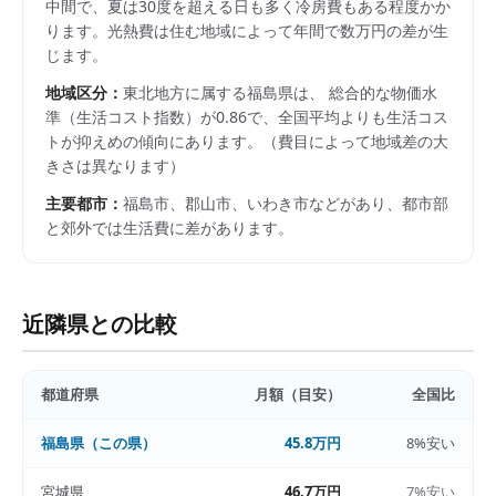
中間で、夏は30度を超える日も多く冷房費もある程度かか
ります。光熱費は住む地域によって年間で数万円の差が生
じます。
地域区分：
東北
地方に属する
福島県
は、 総合的な物価水
準（生活コスト指数）が
0.86
で、
全国平均よりも生活コス
トが抑えめの傾向にあります。
（費目によって地域差の大
きさは異なります）
主要都市：
福島市、郡山市、いわき市
などがあり、都市部
と郊外では生活費に差があります。
近隣県との比較
都道府県
月額（目安）
全国比
福島県
（この県）
45.8万円
8%安い
宮城県
46.7万円
7%安い