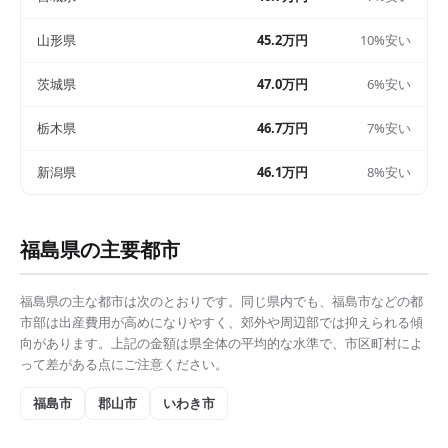
山形県
45.2万円
10%安い
茨城県
47.0万円
6%安い
栃木県
46.7万円
7%安い
新潟県
46.1万円
8%安い
福島県
の主要都市
福島県
の主な都市は次のとおりです。同じ県内でも、
福島市
などの都
市部は
出産費用
が高めになりやすく、郊外や周辺部では抑えられる傾
向があります。上記の金額は県全体の平均的な水準で、市区町村によ
って差がある点にご注意ください。
福島市
郡山市
いわき市