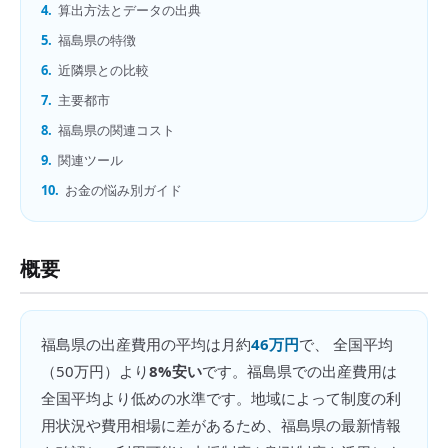
4.
算出方法とデータの出典
5.
福島県の特徴
6.
近隣県との比較
7.
主要都市
8.
福島県の関連コスト
9.
関連ツール
10.
お金の悩み別ガイド
概要
福島県
の
出産費用
の平均は月約
46万円
で、 全国平均
（
50万円
）より
8%安い
です。
福島県での出産費用は
全国平均より低めの水準です。地域によって制度の利
用状況や費用相場に差があるため、福島県の最新情報