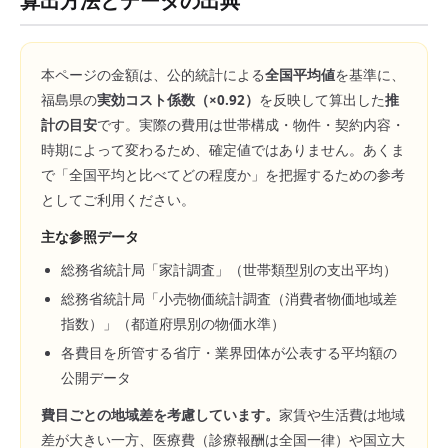
算出方法とデータの出典
本ページの金額は、公的統計による
全国平均値
を基準に、
福島県
の
実効コスト係数（×
0.92
）
を反映して算出した
推
計の目安
です。実際の費用は世帯構成・物件・契約内容・
時期によって変わるため、確定値ではありません。あくま
で「全国平均と比べてどの程度か」を把握するための参考
としてご利用ください。
主な参照データ
総務省統計局「家計調査」（世帯類型別の支出平均）
総務省統計局「小売物価統計調査（消費者物価地域差
指数）」（都道府県別の物価水準）
各費目を所管する省庁・業界団体が公表する平均額の
公開データ
費目ごとの地域差を考慮しています。
家賃や生活費は地域
差が大きい一方、医療費（診療報酬は全国一律）や国立大