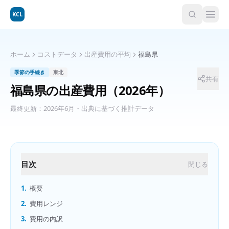
KCL
ホーム
コストデータ
出産費用の平均
福島県
季節の手続き
東北
共有
福島県
の
出産費用
（2026年）
最終更新：
2026年6月
・出典に基づく推計データ
目次
閉じる
1.
概要
2.
費用レンジ
3.
費用の内訳