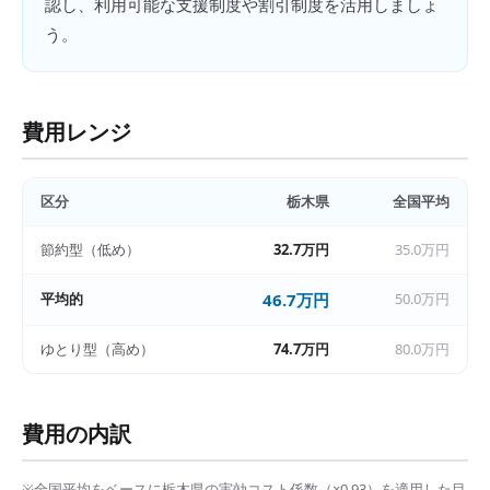
認し、利用可能な支援制度や割引制度を活用しましょ
う。
費用レンジ
区分
栃木県
全国平均
節約型（低め）
32.7万円
35.0万円
平均的
46.7万円
50.0万円
ゆとり型（高め）
74.7万円
80.0万円
費用の内訳
※全国平均をベースに
栃木県
の実効コスト係数（×
0.93
）を適用した目