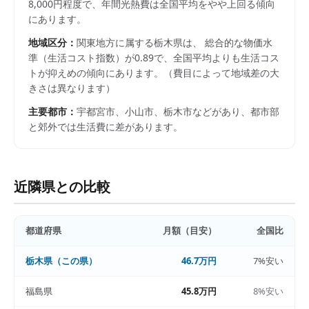
8,000円程度で、年間光熱費は全国平均をやや上回る傾向
にあります。
地域区分：
関東
地方に属する
栃木県
は、 総合的な物価水
準（生活コスト指数）が
0.89
で、
全国平均よりも生活コス
トが抑えめの傾向にあります。
（費目によって地域差の大
きさは異なります）
主要都市：
宇都宮市、小山市、栃木市
などがあり、都市部
と郊外では生活費に差があります。
近隣県との比較
都道府県
月額（目安）
全国比
栃木県
（この県）
46.7万円
7%安い
福島県
45.8万円
8%安い