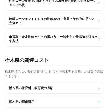
住宅ローン変動 vs 固定どっち？2026年金利動向シミュレーシ
ョンで比較
転職エージェントおすすめ比較2026｜業界・年代別の選び方
完全ガイド
車買取・査定比較サイトの選び方｜一括査定で最高値を引き出
す方法
栃木県
の関連コスト
栃木県
で気になる他の費用も、同じく地域水準を反映した目安で確認
できます。
栃木県
の
保育料・教育費の月額
栃木県
の
葬儀費用