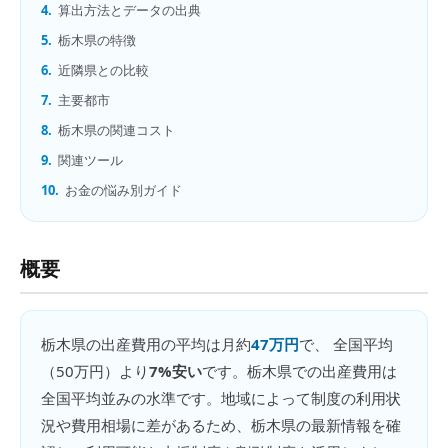
4.
算出方法とデータの出典
5.
栃木県の特徴
6.
近隣県との比較
7.
主要都市
8.
栃木県の関連コスト
9.
関連ツール
10.
お金の悩み別ガイド
概要
栃木県
の
出産費用
の平均は月約
47万円
で、 全国平均
（
50万円
）より
7%安い
です。
栃木県での出産費用は
全国平均並みの水準です。地域によって制度の利用状
況や費用相場に差があるため、栃木県の最新情報を確