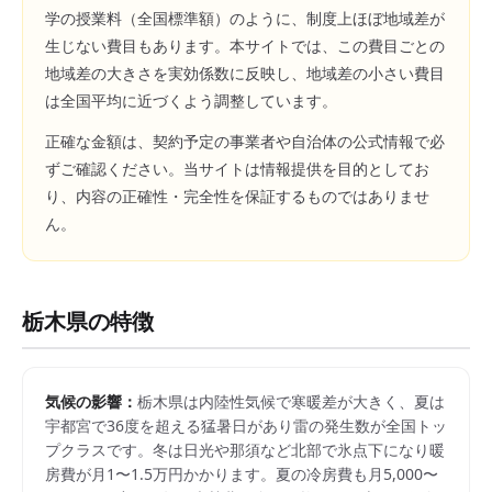
学の授業料（全国標準額）のように、制度上ほぼ地域差が
生じない費目もあります。本サイトでは、この費目ごとの
地域差の大きさを実効係数に反映し、地域差の小さい費目
は全国平均に近づくよう調整しています。
正確な金額は、契約予定の事業者や自治体の公式情報で必
ずご確認ください。当サイトは情報提供を目的としてお
り、内容の正確性・完全性を保証するものではありませ
ん。
栃木県
の特徴
気候の影響：
栃木県は内陸性気候で寒暖差が大きく、夏は
宇都宮で36度を超える猛暑日があり雷の発生数が全国トッ
プクラスです。冬は日光や那須など北部で氷点下になり暖
房費が月1〜1.5万円かかります。夏の冷房費も月5,000〜