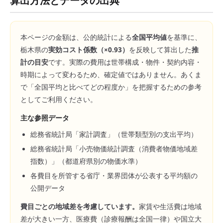
算出方法とデータの出典
本ページの金額は、公的統計による
全国平均値
を基準に、
栃木県
の
実効コスト係数（×
0.93
）
を反映して算出した
推
計の目安
です。実際の費用は世帯構成・物件・契約内容・
時期によって変わるため、確定値ではありません。あくま
で「全国平均と比べてどの程度か」を把握するための参考
としてご利用ください。
主な参照データ
総務省統計局「家計調査」（世帯類型別の支出平均）
総務省統計局「小売物価統計調査（消費者物価地域差
指数）」（都道府県別の物価水準）
各費目を所管する省庁・業界団体が公表する平均額の
公開データ
費目ごとの地域差を考慮しています。
家賃や生活費は地域
差が大きい一方、医療費（診療報酬は全国一律）や国立大