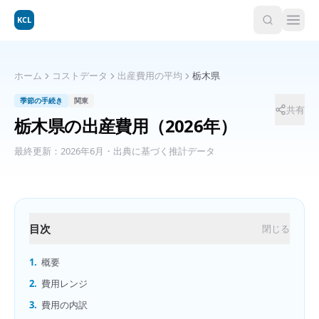
KCL
ホーム
コストデータ
出産費用の平均
栃木県
季節の手続き
関東
共有
栃木県
の
出産費用
（2026年）
最終更新：
2026年6月
・出典に基づく推計データ
目次
閉じる
1.
概要
2.
費用レンジ
3.
費用の内訳