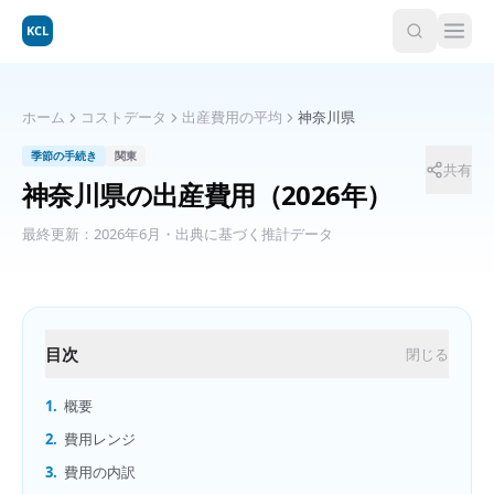
KCL
ホーム
コストデータ
出産費用の平均
神奈川県
季節の手続き
関東
共有
神奈川県
の
出産費用
（2026年）
最終更新：
2026年6月
・出典に基づく推計データ
目次
閉じる
1.
概要
2.
費用レンジ
3.
費用の内訳