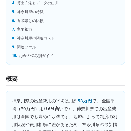
4.
算出方法とデータの出典
5.
神奈川県の特徴
6.
近隣県との比較
7.
主要都市
8.
神奈川県の関連コスト
9.
関連ツール
10.
お金の悩み別ガイド
概要
神奈川県
の
出産費用
の平均は月約
53万円
で、 全国平
均（
50万円
）より
6%高い
です。
神奈川県での出産費
用は全国でも高めの水準です。地域によって制度の利
用状況や費用相場に差があるため、神奈川県の最新情