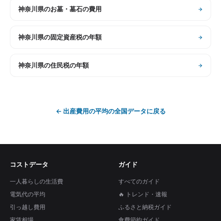
神奈川県
の
お墓・墓石の費用
神奈川県
の
固定資産税の年額
神奈川県
の
住民税の年額
←
出産費用の平均
の全国データに戻る
コストデータ
ガイド
一人暮らしの生活費
すべてのガイド
電気代の平均
🔥 トレンド・速報
引っ越し費用
ふるさと納税ガイド
家賃相場
食費節約ガイド