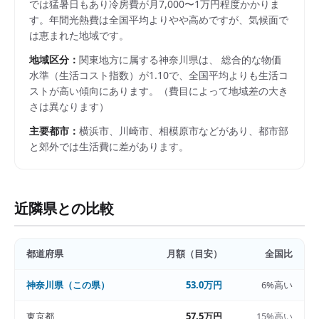
では猛暑日もあり冷房費が月7,000〜1万円程度かかりま
す。年間光熱費は全国平均よりやや高めですが、気候面で
は恵まれた地域です。
地域区分：
関東
地方に属する
神奈川県
は、 総合的な物価
水準（生活コスト指数）が
1.10
で、
全国平均よりも生活コ
ストが高い傾向にあります。
（費目によって地域差の大き
さは異なります）
主要都市：
横浜市、川崎市、相模原市
などがあり、都市部
と郊外では生活費に差があります。
近隣県との比較
都道府県
月額（目安）
全国比
神奈川県
（この県）
53.0万円
6%高い
東京都
57.5万円
15%高い