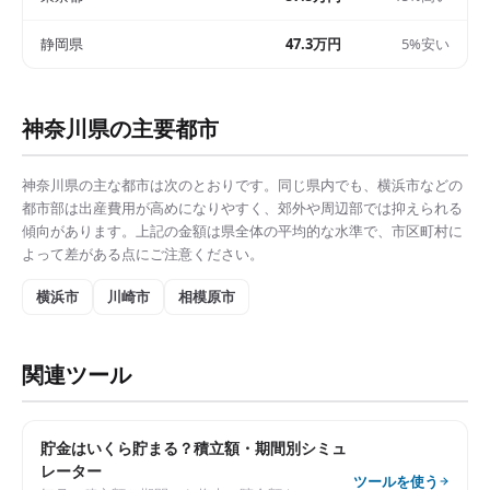
静岡県
47.3万円
5%安い
神奈川県
の主要都市
神奈川県
の主な都市は次のとおりです。同じ県内でも、
横浜市
などの
都市部は
出産費用
が高めになりやすく、郊外や周辺部では抑えられる
傾向があります。上記の金額は県全体の平均的な水準で、市区町村に
よって差がある点にご注意ください。
横浜市
川崎市
相模原市
関連ツール
貯金はいくら貯まる？積立額・期間別シミュ
レーター
ツールを使う