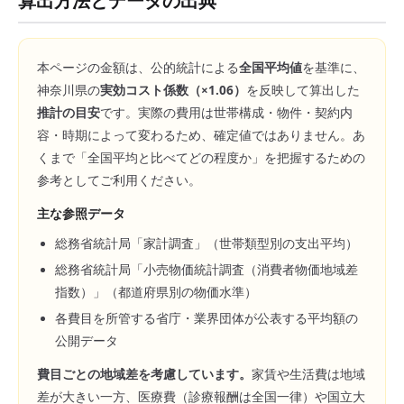
算出方法とデータの出典
本ページの金額は、公的統計による
全国平均値
を基準に、
神奈川県
の
実効コスト係数（×
1.06
）
を反映して算出した
推計の目安
です。実際の費用は世帯構成・物件・契約内
容・時期によって変わるため、確定値ではありません。あ
くまで「全国平均と比べてどの程度か」を把握するための
参考としてご利用ください。
主な参照データ
総務省統計局「家計調査」（世帯類型別の支出平均）
総務省統計局「小売物価統計調査（消費者物価地域差
指数）」（都道府県別の物価水準）
各費目を所管する省庁・業界団体が公表する平均額の
公開データ
費目ごとの地域差を考慮しています。
家賃や生活費は地域
差が大きい一方、医療費（診療報酬は全国一律）や国立大