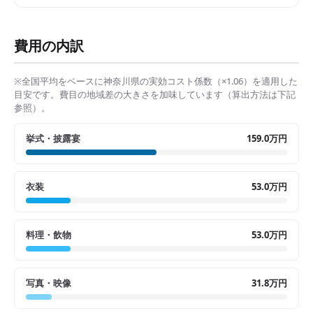
費用の内訳
※全国平均をベースに
神奈川県
の実効コスト係数（×
1.06
）を適用した
目安です。費目の地域差の大きさを加味しています（算出方法は下記
参照）。
挙式・披露宴
159.0万円
衣装
53.0万円
料理・飲物
53.0万円
写真・映像
31.8万円