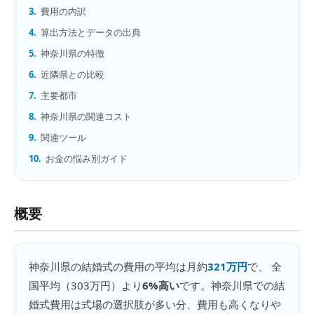
3.
費用の内訳
4.
算出方法とデータの出典
5.
神奈川県の特徴
6.
近隣県との比較
7.
主要都市
8.
神奈川県の関連コスト
9.
関連ツール
10.
お金の悩み別ガイド
概要
神奈川県
の
結婚式の費用
の平均は月約
321万円
で、 全
国平均（
303万円
）より
6%高い
です。
神奈川県での結
婚式費用は式場の選択肢が多い分、費用も高くなりや