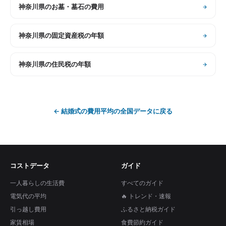
神奈川県
の
お墓・墓石の費用
神奈川県
の
固定資産税の年額
神奈川県
の
住民税の年額
←
結婚式の費用平均
の全国データに戻る
コストデータ
ガイド
一人暮らしの生活費
すべてのガイド
電気代の平均
🔥 トレンド・速報
引っ越し費用
ふるさと納税ガイド
家賃相場
食費節約ガイド