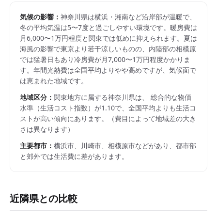
気候の影響：
神奈川県は横浜・湘南など沿岸部が温暖で、
冬の平均気温は5〜7度と過ごしやすい環境です。暖房費は
月6,000〜1万円程度と関東では低めに抑えられます。夏は
海風の影響で東京より若干涼しいものの、内陸部の相模原
では猛暑日もあり冷房費が月7,000〜1万円程度かかりま
す。年間光熱費は全国平均よりやや高めですが、気候面で
は恵まれた地域です。
地域区分：
関東
地方に属する
神奈川県
は、 総合的な物価
水準（生活コスト指数）が
1.10
で、
全国平均よりも生活コ
ストが高い傾向にあります。
（費目によって地域差の大き
さは異なります）
主要都市：
横浜市、川崎市、相模原市
などがあり、都市部
と郊外では生活費に差があります。
近隣県との比較