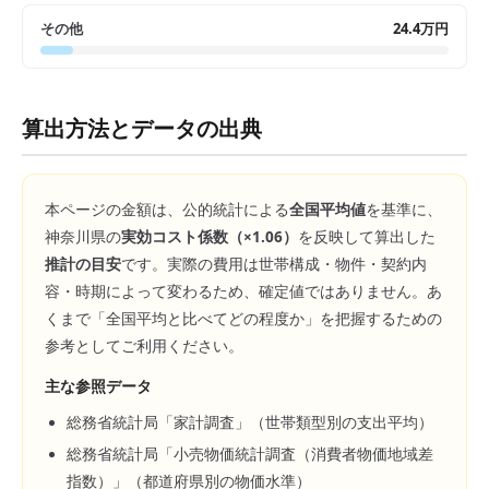
その他
24.4万円
算出方法とデータの出典
本ページの金額は、公的統計による
全国平均値
を基準に、
神奈川県
の
実効コスト係数（×
1.06
）
を反映して算出した
推計の目安
です。実際の費用は世帯構成・物件・契約内
容・時期によって変わるため、確定値ではありません。あ
くまで「全国平均と比べてどの程度か」を把握するための
参考としてご利用ください。
主な参照データ
総務省統計局「家計調査」（世帯類型別の支出平均）
総務省統計局「小売物価統計調査（消費者物価地域差
指数）」（都道府県別の物価水準）