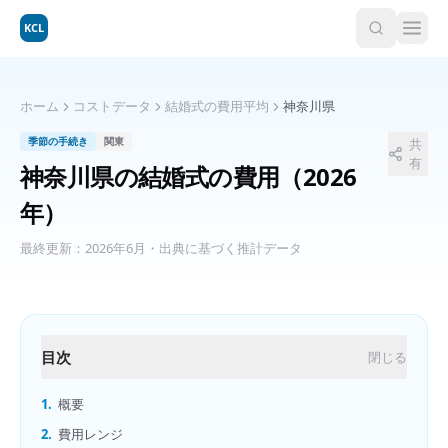
KCL
ホーム
コストデータ
結婚式の費用平均
神奈川県
季節の手続き
関東
共
有
神奈川県
の
結婚式の費用
（2026
年）
最終更新：
2026年6月
・出典に基づく推計データ
目次
閉じる
1.
概要
2.
費用レンジ