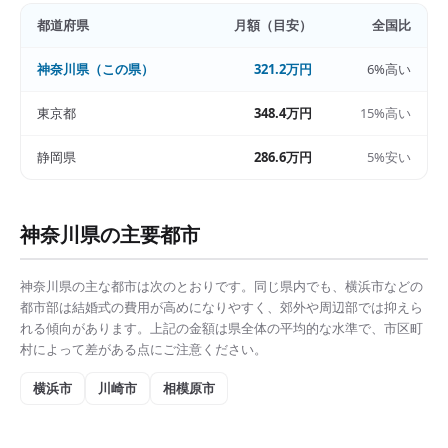
都道府県
月額（目安）
全国比
神奈川県
（この県）
321.2万円
6%高い
東京都
348.4万円
15%高い
静岡県
286.6万円
5%安い
神奈川県
の主要都市
神奈川県
の主な都市は次のとおりです。同じ県内でも、
横浜市
などの
都市部は
結婚式の費用
が高めになりやすく、郊外や周辺部では抑えら
れる傾向があります。上記の金額は県全体の平均的な水準で、市区町
村によって差がある点にご注意ください。
横浜市
川崎市
相模原市