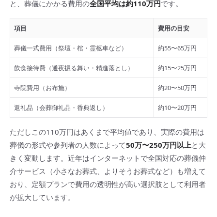
と、葬儀にかかる費用の
全国平均は約110万円
です。
項目
費用の目安
葬儀一式費用（祭壇・棺・霊柩車など）
約55〜65万円
飲食接待費（通夜振る舞い・精進落とし）
約15〜25万円
寺院費用（お布施）
約20〜50万円
返礼品（会葬御礼品・香典返し）
約10〜20万円
ただしこの110万円はあくまで平均値であり、実際の費用は
葬儀の形式や参列者の人数によって
50万〜250万円以上
と大
きく変動します。近年はインターネットで全国対応の葬儀仲
介サービス（小さなお葬式、よりそうお葬式など）も増えて
おり、定額プランで費用の透明性が高い選択肢として利用者
が拡大しています。