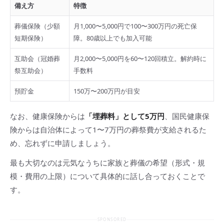
備え方
特徴
葬儀保険（少額
月1,000〜5,000円で100〜300万円の死亡保
短期保険）
障。80歳以上でも加入可能
互助会（冠婚葬
月2,000〜5,000円を60〜120回積立。解約時に
祭互助会）
手数料
預貯金
150万〜200万円が目安
なお、健康保険からは
「埋葬料」として5万円
、国民健康保
険からは自治体によって1〜7万円の葬祭費が支給されるた
め、忘れずに申請しましょう。
最も大切なのは元気なうちに家族と葬儀の希望（形式・規
模・費用の上限）について具体的に話し合っておくことで
す。
SPONSORED