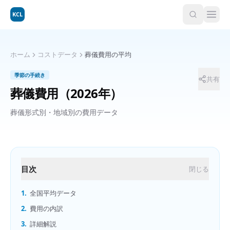
KCL
ホーム
コストデータ
葬儀費用の平均
季節の手続き
共有
葬儀費用
（2026年）
葬儀形式別・地域別の費用データ
目次
閉じる
1.
全国平均データ
2.
費用の内訳
3.
詳細解説