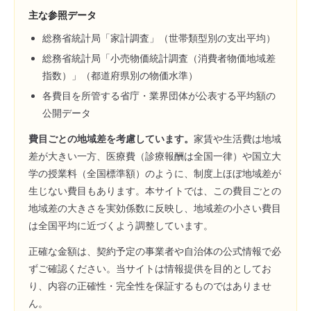
主な参照データ
総務省統計局「家計調査」（世帯類型別の支出平均）
総務省統計局「小売物価統計調査（消費者物価地域差
指数）」（都道府県別の物価水準）
各費目を所管する省庁・業界団体が公表する平均額の
公開データ
費目ごとの地域差を考慮しています。
家賃や生活費は地域
差が大きい一方、医療費（診療報酬は全国一律）や国立大
学の授業料（全国標準額）のように、制度上ほぼ地域差が
生じない費目もあります。本サイトでは、この費目ごとの
地域差の大きさを実効係数に反映し、地域差の小さい費目
は全国平均に近づくよう調整しています。
正確な金額は、契約予定の事業者や自治体の公式情報で必
ずご確認ください。当サイトは情報提供を目的としてお
り、内容の正確性・完全性を保証するものではありませ
ん。