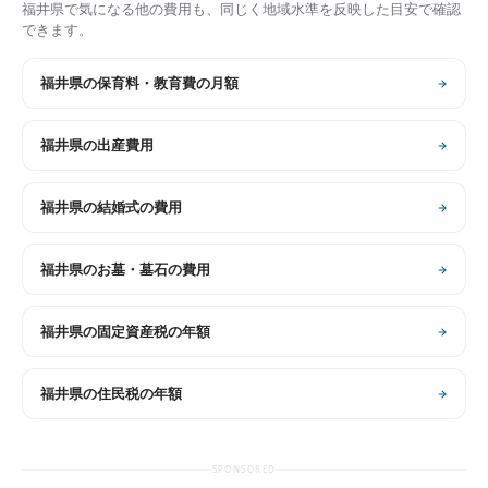
福井県
で気になる他の費用も、同じく地域水準を反映した目安で確認
できます。
福井県
の
保育料・教育費の月額
福井県
の
出産費用
福井県
の
結婚式の費用
福井県
の
お墓・墓石の費用
福井県
の
固定資産税の年額
福井県
の
住民税の年額
SPONSORED