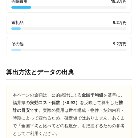
寺院費用
18.3万円
返礼品
9.2万円
その他
9.2万円
算出方法とデータの出典
本ページの金額は、公的統計による
全国平均値
を基準に、
福井県
の
実効コスト係数（×
0.92
）
を反映して算出した
推
計の目安
です。実際の費用は世帯構成・物件・契約内容・
時期によって変わるため、確定値ではありません。あくま
で「全国平均と比べてどの程度か」を把握するための参考
としてご利用ください。