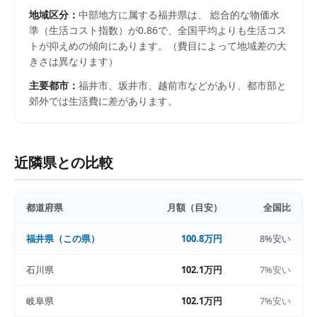
地域区分：
中部
地方に属する
福井県
は、 総合的な物価水
準（生活コスト指数）が
0.86
で、
全国平均よりも生活コス
トが抑えめの傾向にあります。
（費目によって地域差の大
きさは異なります）
主要都市：
福井市、坂井市、越前市
などがあり、都市部と
郊外では生活費に差があります。
近隣県との比較
都道府県
月額（目安）
全国比
福井県
（この県）
100.8万円
8%安い
石川県
102.1万円
7%安い
岐阜県
102.1万円
7%安い