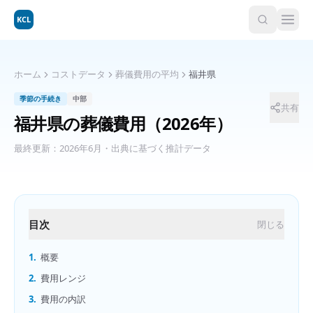
KCL
ホーム
コストデータ
葬儀費用の平均
福井県
季節の手続き
中部
共有
福井県
の
葬儀費用
（2026年）
最終更新：
2026年6月
・出典に基づく推計データ
目次
閉じる
1.
概要
2.
費用レンジ
3.
費用の内訳