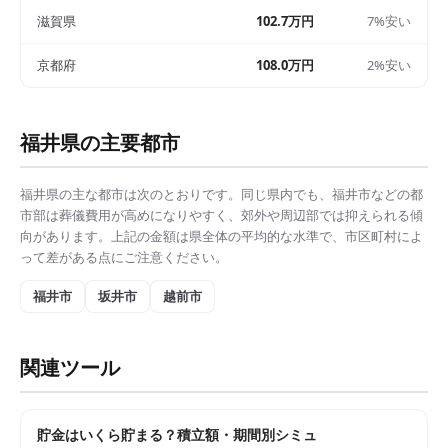
滋賀県
102.7万円
7%安い
京都府
108.0万円
2%安い
福井県
の主要都市
福井県
の主な都市は次のとおりです。同じ県内でも、
福井市
などの都
市部は
葬儀費用
が高めになりやすく、郊外や周辺部では抑えられる傾
向があります。上記の金額は県全体の平均的な水準で、市区町村によ
って差がある点にご注意ください。
福井市
坂井市
越前市
関連ツール
貯金はいくら貯まる？積立額・期間別シミュ