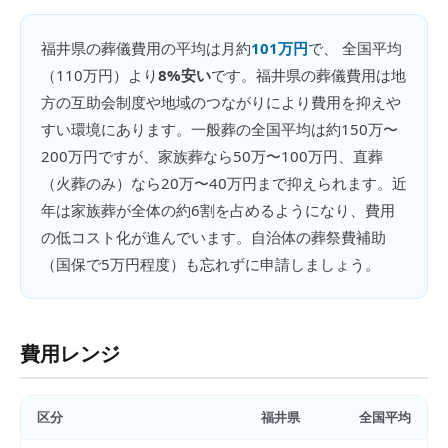
福井県
の
葬儀費用
の平均は月約
101万円
で、 全国平均
（
110万円
）より
8%安い
です。
福井県の葬儀費用は地
方の互助会制度や地域のつながりにより費用を抑えや
すい環境にあります。一般葬の全国平均は約150万〜
200万円ですが、家族葬なら50万〜100万円、直葬
（火葬のみ）なら20万〜40万円まで抑えられます。近
年は家族葬が全体の約6割を占めるようになり、費用
の低コスト化が進んでいます。自治体の葬祭費補助
（国保で5万円程度）も忘れずに申請しましょう。
費用レンジ
区分
福井県
全国平均