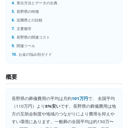
4.
算出方法とデータの出典
5.
長野県の特徴
6.
近隣県との比較
7.
主要都市
8.
長野県の関連コスト
9.
関連ツール
10.
お金の悩み別ガイド
概要
長野県
の
葬儀費用
の平均は月約
101万円
で、 全国平均
（
110万円
）より
8%安い
です。
長野県の葬儀費用は地
方の互助会制度や地域のつながりにより費用を抑えや
すい環境にあります。一般葬の全国平均は約150万〜