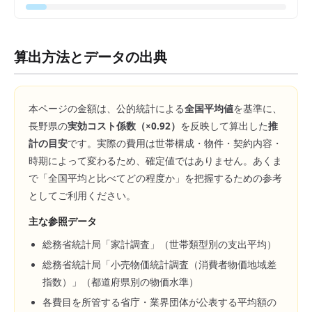
算出方法とデータの出典
本ページの金額は、公的統計による
全国平均値
を基準に、
長野県
の
実効コスト係数（×
0.92
）
を反映して算出した
推
計の目安
です。実際の費用は世帯構成・物件・契約内容・
時期によって変わるため、確定値ではありません。あくま
で「全国平均と比べてどの程度か」を把握するための参考
としてご利用ください。
主な参照データ
総務省統計局「家計調査」（世帯類型別の支出平均）
総務省統計局「小売物価統計調査（消費者物価地域差
指数）」（都道府県別の物価水準）
各費目を所管する省庁・業界団体が公表する平均額の