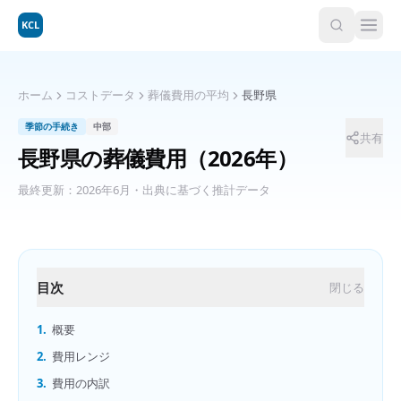
KCL
ホーム
コストデータ
葬儀費用の平均
長野県
季節の手続き
中部
共有
長野県
の
葬儀費用
（2026年）
最終更新：
2026年6月
・出典に基づく推計データ
目次
閉じる
1.
概要
2.
費用レンジ
3.
費用の内訳