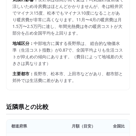
涼しいため冷房費はほとんどかかりませんが、冬は軽井沢
でマイナス15度、松本でもマイナス10度になることがあ
り暖房費が非常に高くなります。11月〜4月の暖房費は月
1.5万〜2.5万円に達し、年間光熱費は冬の暖房コストが大
部分を占め全国平均を上回ります。
地域区分：
中部
地方に属する
長野県
は、 総合的な物価水
準（生活コスト指数）が
0.87
で、
全国平均よりも生活コス
トが抑えめの傾向にあります。
（費目によって地域差の大
きさは異なります）
主要都市：
長野市、松本市、上田市
などがあり、都市部と
郊外では生活費に差があります。
近隣県との比較
都道府県
月額（目安）
全国比