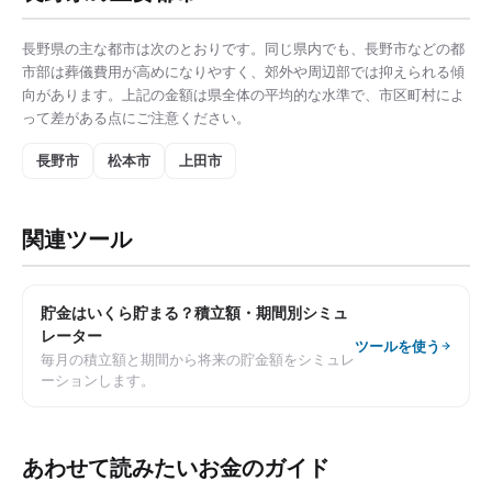
長野県
の主な都市は次のとおりです。同じ県内でも、
長野市
などの都
市部は
葬儀費用
が高めになりやすく、郊外や周辺部では抑えられる傾
向があります。上記の金額は県全体の平均的な水準で、市区町村によ
って差がある点にご注意ください。
長野市
松本市
上田市
関連ツール
貯金はいくら貯まる？積立額・期間別シミュ
レーター
ツールを使う
毎月の積立額と期間から将来の貯金額をシミュレ
ーションします。
あわせて読みたいお金のガイド