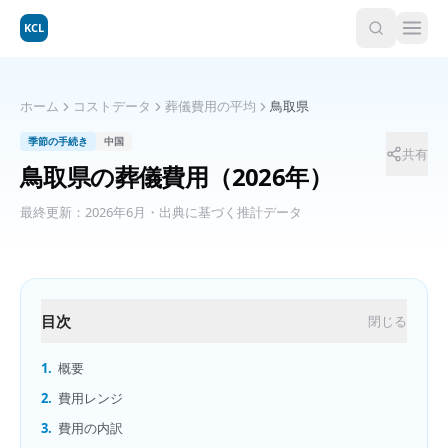
KCL
ホーム
コストデータ
葬儀費用の平均
鳥取県
季節の手続き
中国
共有
鳥取県
の
葬儀費用
（2026年）
最終更新：
2026年6月
・出典に基づく推計データ
目次
閉じる
1.
概要
2.
費用レンジ
3.
費用の内訳