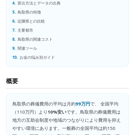
4.
算出方法とデータの出典
5.
鳥取県の特徴
6.
近隣県との比較
7.
主要都市
8.
鳥取県の関連コスト
9.
関連ツール
10.
お金の悩み別ガイド
概要
鳥取県
の
葬儀費用
の平均は月約
99万円
で、 全国平均
（
110万円
）より
10%安い
です。
鳥取県の葬儀費用は
地方の互助会制度や地域のつながりにより費用を抑え
やすい環境にあります。一般葬の全国平均は約150