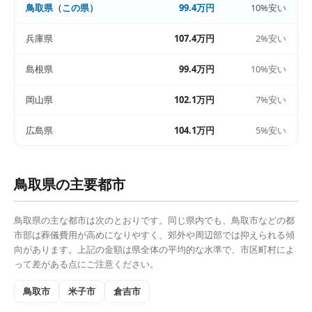
鳥取県
（この県）
99.4万円
10%安い
兵庫県
107.4万円
2%安い
島根県
99.4万円
10%安い
岡山県
102.1万円
7%安い
広島県
104.1万円
5%安い
鳥取県
の主要都市
鳥取県
の主な都市は次のとおりです。同じ県内でも、
鳥取市
などの都
市部は
葬儀費用
が高めになりやすく、郊外や周辺部では抑えられる傾
向があります。上記の金額は県全体の平均的な水準で、市区町村によ
って差がある点にご注意ください。
鳥取市
米子市
倉吉市