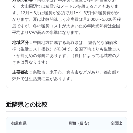
く、大山周辺では積雪が2メートルを超えることもありま
す。12月〜3月は暖房が必須で月1〜1.5万円の暖房費がか
かります。夏は比較的涼しく冷房費は月3,000〜5,000円程
度ですが、冬の暖房コストが大きいため年間光熱費は全国
平均よりやや高めの水準になります。
地域区分：
中国
地方に属する
鳥取県
は、 総合的な物価水
準（生活コスト指数）が
0.84
で、
全国平均よりも生活コス
トが抑えめの傾向にあります。
（費目によって地域差の大
きさは異なります）
主要都市：
鳥取市、米子市、倉吉市
などがあり、都市部と
郊外では生活費に差があります。
近隣県との比較
都道府県
月額（目安）
全国比