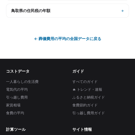
鳥取県
の
住民税の年額
←
葬儀費用の平均
の全国データに戻る
コストデータ
ガイド
一人暮らしの生活費
すべてのガイド
電気代の平均
🔥 トレンド・速報
引っ越し費用
ふるさと納税ガイド
家賃相場
食費節約ガイド
食費の平均
引っ越し費用ガイド
計算ツール
サイト情報