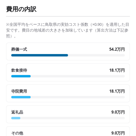
費用の内訳
※全国平均をベースに
鳥取県
の実効コスト係数（×
0.90
）を適用した目
安です。費目の地域差の大きさを加味しています（算出方法は下記参
照）。
葬儀一式
54.2万円
飲食接待
18.1万円
寺院費用
18.1万円
返礼品
9.0万円
その他
9.0万円