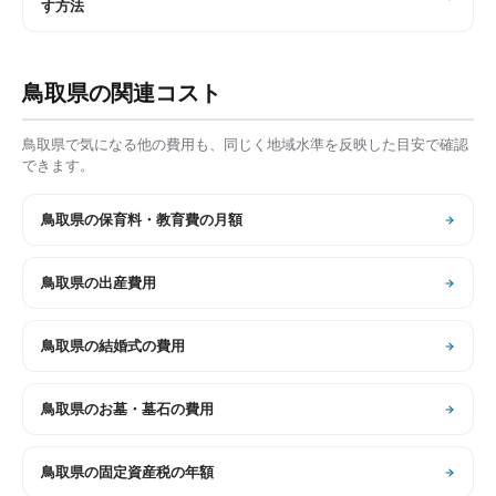
す方法
鳥取県
の関連コスト
鳥取県
で気になる他の費用も、同じく地域水準を反映した目安で確認
できます。
鳥取県
の
保育料・教育費の月額
鳥取県
の
出産費用
鳥取県
の
結婚式の費用
鳥取県
の
お墓・墓石の費用
鳥取県
の
固定資産税の年額