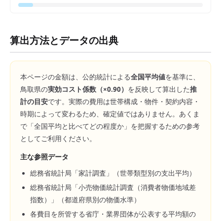
算出方法とデータの出典
本ページの金額は、公的統計による
全国平均値
を基準に、
鳥取県
の
実効コスト係数（×
0.90
）
を反映して算出した
推
計の目安
です。実際の費用は世帯構成・物件・契約内容・
時期によって変わるため、確定値ではありません。あくま
で「全国平均と比べてどの程度か」を把握するための参考
としてご利用ください。
主な参照データ
総務省統計局「家計調査」（世帯類型別の支出平均）
総務省統計局「小売物価統計調査（消費者物価地域差
指数）」（都道府県別の物価水準）
各費目を所管する省庁・業界団体が公表する平均額の