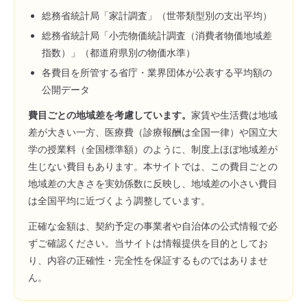
総務省統計局「家計調査」（世帯類型別の支出平均）
総務省統計局「小売物価統計調査（消費者物価地域差
指数）」（都道府県別の物価水準）
各費目を所管する省庁・業界団体が公表する平均額の
公開データ
費目ごとの地域差を考慮しています。
家賃や生活費は地域
差が大きい一方、医療費（診療報酬は全国一律）や国立大
学の授業料（全国標準額）のように、制度上ほぼ地域差が
生じない費目もあります。本サイトでは、この費目ごとの
地域差の大きさを実効係数に反映し、地域差の小さい費目
は全国平均に近づくよう調整しています。
正確な金額は、契約予定の事業者や自治体の公式情報で必
ずご確認ください。当サイトは情報提供を目的としてお
り、内容の正確性・完全性を保証するものではありませ
ん。