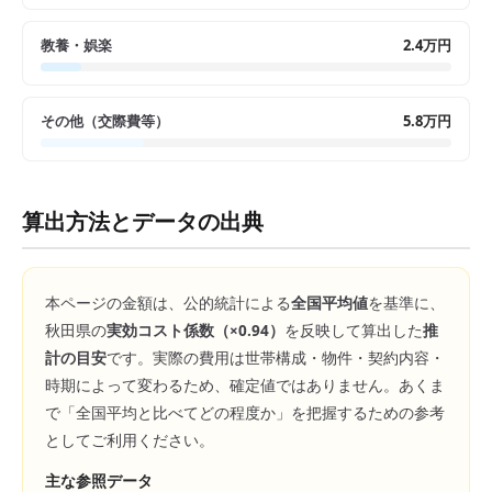
教養・娯楽
2.4万円
その他（交際費等）
5.8万円
算出方法とデータの出典
本ページの金額は、公的統計による
全国平均値
を基準に、
秋田県
の
実効コスト係数（×
0.94
）
を反映して算出した
推
計の目安
です。実際の費用は世帯構成・物件・契約内容・
時期によって変わるため、確定値ではありません。あくま
で「全国平均と比べてどの程度か」を把握するための参考
としてご利用ください。
主な参照データ