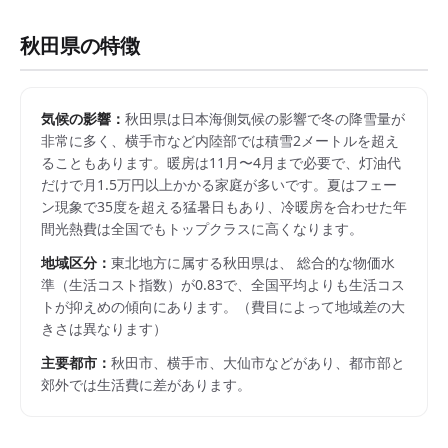
秋田県
の特徴
気候の影響：
秋田県は日本海側気候の影響で冬の降雪量が
非常に多く、横手市など内陸部では積雪2メートルを超え
ることもあります。暖房は11月〜4月まで必要で、灯油代
だけで月1.5万円以上かかる家庭が多いです。夏はフェー
ン現象で35度を超える猛暑日もあり、冷暖房を合わせた年
間光熱費は全国でもトップクラスに高くなります。
地域区分：
東北
地方に属する
秋田県
は、 総合的な物価水
準（生活コスト指数）が
0.83
で、
全国平均よりも生活コス
トが抑えめの傾向にあります。
（費目によって地域差の大
きさは異なります）
主要都市：
秋田市、横手市、大仙市
などがあり、都市部と
郊外では生活費に差があります。