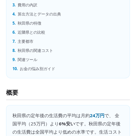
3.
費用の内訳
4.
算出方法とデータの出典
5.
秋田県の特徴
6.
近隣県との比較
7.
主要都市
8.
秋田県の関連コスト
9.
関連ツール
10.
お金の悩み別ガイド
概要
秋田県
の
定年後の生活費
の平均は月約
24万円
で、 全
国平均（
25万円
）より
6%安い
です。
秋田県の定年後
の生活費は全国平均より低めの水準です。生活コスト