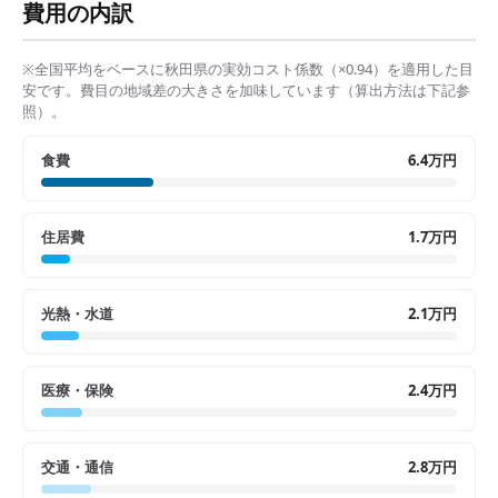
費用の内訳
※全国平均をベースに
秋田県
の実効コスト係数（×
0.94
）を適用した目
安です。費目の地域差の大きさを加味しています（算出方法は下記参
照）。
食費
6.4万円
住居費
1.7万円
光熱・水道
2.1万円
医療・保険
2.4万円
交通・通信
2.8万円