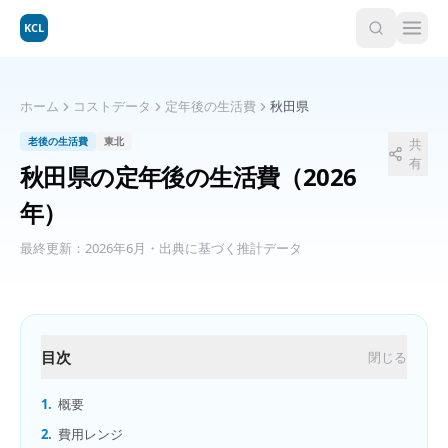
KCL
ホーム
コストデータ
定年後の生活費
秋田県
老後の生活費
東北
共
有
秋田県
の
定年後の生活費
（2026
年）
最終更新：
2026年6月
・出典に基づく推計データ
目次
閉じる
1.
概要
2.
費用レンジ