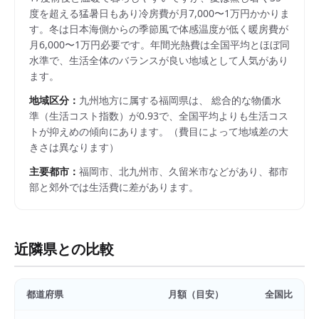
度を超える猛暑日もあり冷房費が月7,000〜1万円かかりま
す。冬は日本海側からの季節風で体感温度が低く暖房費が
月6,000〜1万円必要です。年間光熱費は全国平均とほぼ同
水準で、生活全体のバランスが良い地域として人気があり
ます。
地域区分：
九州
地方に属する
福岡県
は、 総合的な物価水
準（生活コスト指数）が
0.93
で、
全国平均よりも生活コス
トが抑えめの傾向にあります。
（費目によって地域差の大
きさは異なります）
主要都市：
福岡市、北九州市、久留米市
などがあり、都市
部と郊外では生活費に差があります。
近隣県との比較
都道府県
月額（目安）
全国比