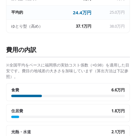
平均的
24.4万円
25.0万円
ゆとり型（高め）
37.1万円
38.0万円
費用の内訳
※全国平均をベースに
福岡県
の実効コスト係数（×
0.98
）を適用した目
安です。費目の地域差の大きさを加味しています（算出方法は下記参
照）。
食費
6.6万円
住居費
1.8万円
光熱・水道
2.1万円