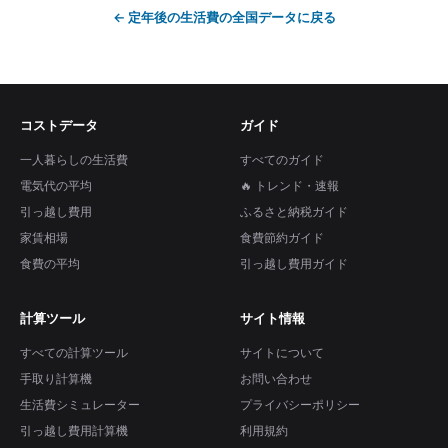
←
定年後の生活費
の全国データに戻る
コストデータ
ガイド
一人暮らしの生活費
すべてのガイド
電気代の平均
🔥 トレンド・速報
引っ越し費用
ふるさと納税ガイド
家賃相場
食費節約ガイド
食費の平均
引っ越し費用ガイド
計算ツール
サイト情報
すべての計算ツール
サイトについて
手取り計算機
お問い合わせ
生活費シミュレーター
プライバシーポリシー
引っ越し費用計算機
利用規約