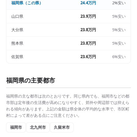
福岡県
（この県）
24.4万円
2%安い
山口県
23.9万円
5%安い
大分県
23.8万円
5%安い
熊本県
23.8万円
5%安い
佐賀県
23.6万円
6%安い
福岡県
の主要都市
福岡県
の主な都市は次のとおりです。同じ県内でも、
福岡市
などの都
市部は
定年後の生活費
が高めになりやすく、郊外や周辺部では抑えら
れる傾向があります。上記の金額は県全体の平均的な水準で、市区町
村によって差がある点にご注意ください。
福岡市
北九州市
久留米市