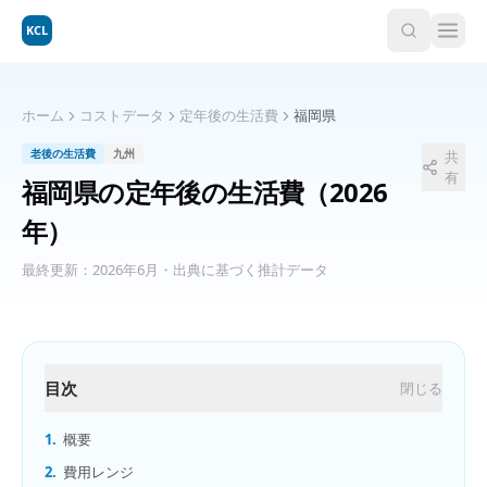
KCL
ホーム
コストデータ
定年後の生活費
福岡県
老後の生活費
九州
共
有
福岡県
の
定年後の生活費
（2026
年）
最終更新：
2026年6月
・出典に基づく推計データ
目次
閉じる
1.
概要
2.
費用レンジ