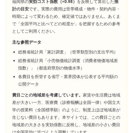
福岡県
の
実効コスト係数（×
0.98
）
を反映して算出した
推
計の目安
です。実際の費用は世帯構成・物件・契約内容・
時期によって変わるため、確定値ではありません。あくま
で「全国平均と比べてどの程度か」を把握するための参考
としてご利用ください。
主な参照データ
総務省統計局「家計調査」（世帯類型別の支出平均）
総務省統計局「小売物価統計調査（消費者物価地域差
指数）」（都道府県別の物価水準）
各費目を所管する省庁・業界団体が公表する平均額の
公開データ
費目ごとの地域差を考慮しています。
家賃や生活費は地域
差が大きい一方、医療費（診療報酬は全国一律）や国立大
学の授業料（全国標準額）のように、制度上ほぼ地域差が
生じない費目もあります。本サイトでは、この費目ごとの
地域差の大きさを実効係数に反映し、地域差の小さい費目
は全国平均に近づくよう調整しています。