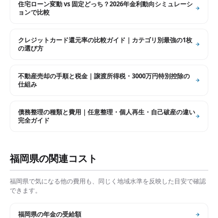
住宅ローン変動 vs 固定どっち？2026年金利動向シミュレーシ
ョンで比較
クレジットカード還元率の比較ガイド｜カテゴリ別最強の1枚
の選び方
不動産売却の手順と税金｜譲渡所得税・3000万円特別控除の
仕組み
債務整理の種類と費用｜任意整理・個人再生・自己破産の違い
完全ガイド
福岡県
の関連コスト
福岡県
で気になる他の費用も、同じく地域水準を反映した目安で確認
できます。
福岡県
の
年金の受給額