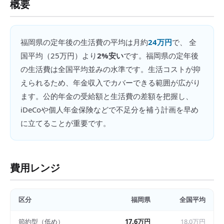
概要
福岡県
の
定年後の生活費
の平均は月約
24万円
で、 全
国平均（
25万円
）より
2%安い
です。
福岡県の定年後
の生活費は全国平均並みの水準です。生活コストが抑
えられるため、年金収入でカバーできる範囲が広がり
ます。公的年金の受給額と生活費の差額を把握し、
iDeCoや個人年金保険などで不足分を補う計画を早め
に立てることが重要です。
費用レンジ
区分
福岡県
全国平均
節約型（低め）
17.6万円
18.0万円