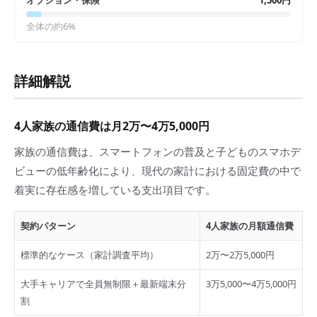
オプション・保険
1,500円
全体の約
6
%
詳細解説
4人家族の通信費は月2万〜4万5,000円
家族の通信費は、スマートフォンの普及と子どものスマホデ
ビューの低年齢化により、現代の家計における固定費の中で
着実に存在感を増している支出項目です。
契約パターン
4人家族の月額通信費
標準的なケース（家計調査平均）
2万〜2万5,000円
大手キャリアで全員無制限＋最新端末分
3万5,000〜4万5,000円
割