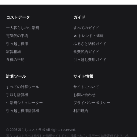
コストデータ
ガイド
一人暮らしの生活費
すべてのガイド
電気代の平均
🔥 トレンド・速報
引っ越し費用
ふるさと納税ガイド
家賃相場
食費節約ガイド
食費の平均
引っ越し費用ガイド
計算ツール
サイト情報
すべての計算ツール
サイトについて
手取り計算機
お問い合わせ
生活費シミュレーター
プライバシーポリシー
引っ越し費用計算機
利用規約
© 2026 暮らしコストラボ All rights reserved.
暮らしコストラボは独立した情報サイトです。掲載されているデータは推定値であり、地