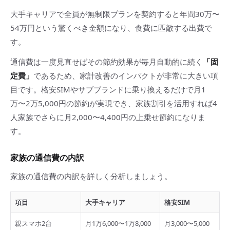
大手キャリアで全員が無制限プランを契約すると年間30万〜
54万円という驚くべき金額になり、食費に匹敵する出費で
す。
通信費は一度見直せばその節約効果が毎月自動的に続く
「固
定費」
であるため、家計改善のインパクトが非常に大きい項
目です。格安SIMやサブブランドに乗り換えるだけで月1
万〜2万5,000円の節約が実現でき、家族割引を活用すれば4
人家族でさらに月2,000〜4,400円の上乗せ節約になりま
す。
家族の通信費の内訳
家族の通信費の内訳を詳しく分析しましょう。
項目
大手キャリア
格安SIM
親スマホ2台
月1万6,000〜1万8,000
月3,000〜5,000