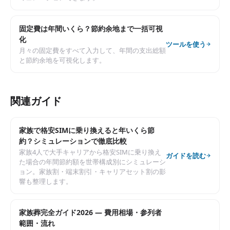
固定費は年間いくら？節約余地まで一括可視
化
ツールを使う
月々の固定費をすべて入力して、年間の支出総額
と節約余地を可視化します。
関連ガイド
家族で格安SIMに乗り換えると年いくら節
約？シミュレーションで徹底比較
家族4人で大手キャリアから格安SIMに乗り換え
ガイドを読む
た場合の年間節約額を世帯構成別にシミュレーシ
ョン。家族割・端末割引・キャリアセット割の影
響も整理します。
家族葬完全ガイド2026 — 費用相場・参列者
範囲・流れ