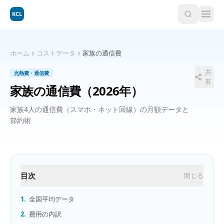
KCL
ホーム
コストデータ
家族の通信費
共
光熱費・通信費
有
家族の通信費
（2026年）
家族4人の通信費（スマホ・ネット回線）の月額データと
節約術
目次
閉じる
1.
全国平均データ
2.
費用の内訳