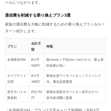
ールにつながります。
通信費を削減する乗り換えプラン3選
家族の通信費を大幅に削減するための乗り換えプランを3パ
ターン紹介します。
合計月
プラン
特徴
額
全員格安SIM
約1万
親mineo＋子IIJmio＋enひかり。最も節
956円
約効果が高い
サブブランド
約1万
家族全員ワイモバイル＋ソフトバンク
活用
340円
光。通信品質重視
楽天モバイル
約9,152
家族全員楽天モバイル＋楽天ひかり。
家族割
円
楽天経済圏に最適
「全員格安SIM」プランは大手キャリア利用時（月約3万