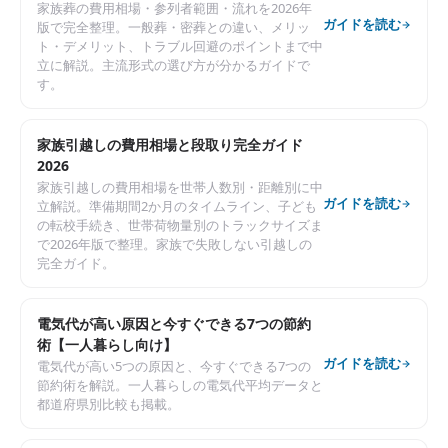
家族葬の費用相場・参列者範囲・流れを2026年
ガイドを読む
版で完全整理。一般葬・密葬との違い、メリッ
ト・デメリット、トラブル回避のポイントまで中
立に解説。主流形式の選び方が分かるガイドで
す。
家族引越しの費用相場と段取り完全ガイド
2026
家族引越しの費用相場を世帯人数別・距離別に中
ガイドを読む
立解説。準備期間2か月のタイムライン、子ども
の転校手続き、世帯荷物量別のトラックサイズま
で2026年版で整理。家族で失敗しない引越しの
完全ガイド。
電気代が高い原因と今すぐできる7つの節約
術【一人暮らし向け】
ガイドを読む
電気代が高い5つの原因と、今すぐできる7つの
節約術を解説。一人暮らしの電気代平均データと
都道府県別比較も掲載。