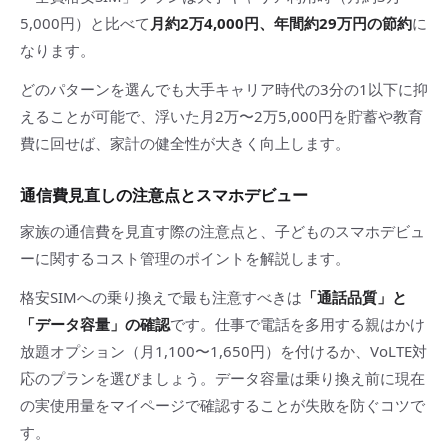
5,000円）と比べて
月約2万4,000円、年間約29万円の節約
に
なります。
どのパターンを選んでも大手キャリア時代の3分の1以下に抑
えることが可能で、浮いた月2万〜2万5,000円を貯蓄や教育
費に回せば、家計の健全性が大きく向上します。
通信費見直しの注意点とスマホデビュー
家族の通信費を見直す際の注意点と、子どものスマホデビュ
ーに関するコスト管理のポイントを解説します。
格安SIMへの乗り換えで最も注意すべきは
「通話品質」と
「データ容量」の確認
です。仕事で電話を多用する親はかけ
放題オプション（月1,100〜1,650円）を付けるか、VoLTE対
応のプランを選びましょう。データ容量は乗り換え前に現在
の実使用量をマイページで確認することが失敗を防ぐコツで
す。