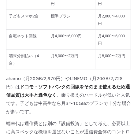
円
円
子どもスマホ2台
標準プラン
月2,000〜4,000
円
自宅ネット回線
月4,000〜6,000円
月4,000〜6,000
円
端末分割払い（4
月8,000〜2万円
月8,000〜2万円
台）
ahamo（月20GB/2,970円）やLINEMO（月20GB/2,728
円）は
ドコモ・ソフトバンクの回線をそのまま使えるため通
信品質は大手と遜色なく
、乗り換えのハードルが低いと人気
です。子どもは中高生なら月3〜10GBのプランで十分な場合
が多いです。
端末代は通信費とは別の「設備投資」として考え、必要以上
に高スペックな機種を選ばないことが通信費全体のコントロ