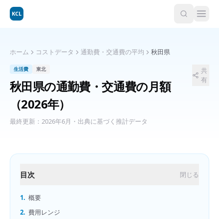
KCL
ホーム
コストデータ
通勤費・交通費の平均
秋田県
生活費
東北
共
有
秋田県
の
通勤費・交通費の月額
（2026年）
最終更新：
2026年6月
・出典に基づく推計データ
目次
閉じる
1.
概要
2.
費用レンジ