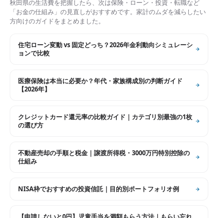
秋田県
の生活費を把握したら、次は保険・ローン・投資・転職など
「お金の仕組み」の見直しがおすすめです。家計のムダを減らしたい
方向けのガイドをまとめました。
住宅ローン変動 vs 固定どっち？2026年金利動向シミュレーシ
ョンで比較
医療保険は本当に必要か？年代・家族構成別の判断ガイド
【2026年】
クレジットカード還元率の比較ガイド｜カテゴリ別最強の1枚
の選び方
不動産売却の手順と税金｜譲渡所得税・3000万円特別控除の
仕組み
NISA枠でおすすめの投資信託｜目的別ポートフォリオ例
【申請しないと0円】児童手当を満額もらう方法｜もらい忘れ