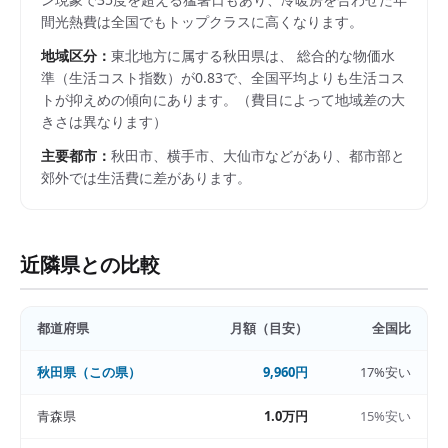
間光熱費は全国でもトップクラスに高くなります。
地域区分：
東北
地方に属する
秋田県
は、 総合的な物価水
準（生活コスト指数）が
0.83
で、
全国平均よりも生活コス
トが抑えめの傾向にあります。
（費目によって地域差の大
きさは異なります）
主要都市：
秋田市、横手市、大仙市
などがあり、都市部と
郊外では生活費に差があります。
近隣県との比較
都道府県
月額（目安）
全国比
秋田県
（この県）
9,960円
17%安い
青森県
1.0万円
15%安い