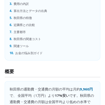
3.
費用の内訳
4.
算出方法とデータの出典
5.
秋田県の特徴
6.
近隣県との比較
7.
主要都市
8.
秋田県の関連コスト
9.
関連ツール
10.
お金の悩み別ガイド
概要
秋田県
の
通勤費・交通費の月額
の平均は月約
9,960円
で、 全国平均（
1万円
）より
17%安い
です。
秋田県の
通勤費・交通費の月額は全国平均より低めの水準で