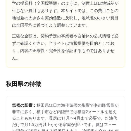
学の授業料（全国標準額）のように、制度上ほぼ地域差が
生じない費目もあります。本サイトでは、この費目ごとの
地域差の大きさを実効係数に反映し、地域差の小さい費目
は全国平均に近づくよう調整しています。
正確な金額は、契約予定の事業者や自治体の公式情報で必
ずご確認ください。当サイトは情報提供を目的としてお
り、内容の正確性・完全性を保証するものではありませ
ん。
秋田県
の特徴
気候の影響：
秋田県は日本海側気候の影響で冬の降雪量が
非常に多く、横手市など内陸部では積雪2メートルを超え
ることもあります。暖房は11月〜4月まで必要で、灯油代
だけで月1.5万円以上かかる家庭が多いです。夏はフェー
ン現象で35度を超える猛暑日もあり、冷暖房を合わせた年