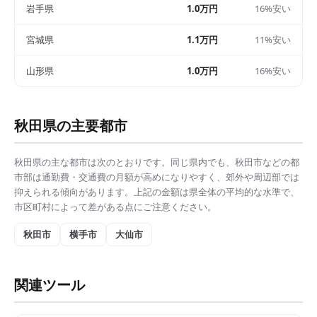
岩手県
1.0万円
16%安い
宮城県
1.1万円
11%安い
山形県
1.0万円
16%安い
秋田県
の主要都市
秋田県
の主な都市は次のとおりです。同じ県内でも、
秋田市
などの都
市部は
通勤費・交通費の月額
が高めになりやすく、郊外や周辺部では
抑えられる傾向があります。上記の金額は県全体の平均的な水準で、
市区町村によって差がある点にご注意ください。
秋田市
横手市
大仙市
関連ツール