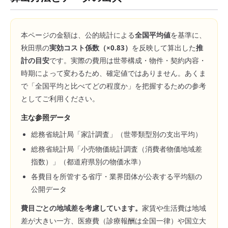
本ページの金額は、公的統計による
全国平均値
を基準に、
秋田県
の
実効コスト係数（×
0.83
）
を反映して算出した
推
計の目安
です。実際の費用は世帯構成・物件・契約内容・
時期によって変わるため、確定値ではありません。あくま
で「全国平均と比べてどの程度か」を把握するための参考
としてご利用ください。
主な参照データ
総務省統計局「家計調査」（世帯類型別の支出平均）
総務省統計局「小売物価統計調査（消費者物価地域差
指数）」（都道府県別の物価水準）
各費目を所管する省庁・業界団体が公表する平均額の
公開データ
費目ごとの地域差を考慮しています。
家賃や生活費は地域
差が大きい一方、医療費（診療報酬は全国一律）や国立大