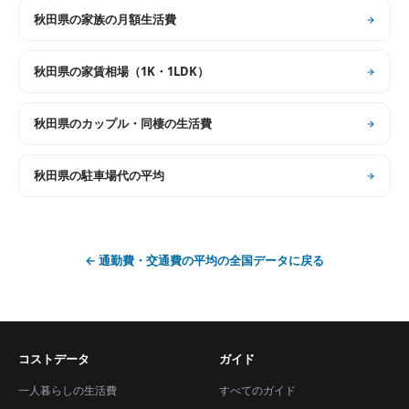
秋田県
の
家族の月額生活費
秋田県
の
家賃相場（1K・1LDK）
秋田県
の
カップル・同棲の生活費
秋田県
の
駐車場代の平均
←
通勤費・交通費の平均
の全国データに戻る
コストデータ
ガイド
一人暮らしの生活費
すべてのガイド