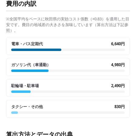
費用の内訳
※全国平均をベースに
秋田県
の実効コスト係数（×
0.83
）を適用した目
安です。費目の地域差の大きさを加味しています（算出方法は下記参
照）。
電車・バス定期代
6,640円
ガソリン代（車通勤）
4,980円
駐輪場・駐車場
2,490円
タクシー・その他
830円
算出方法とデータの出典