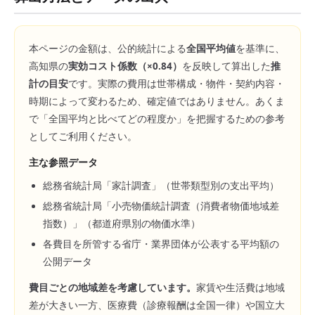
本ページの金額は、公的統計による
全国平均値
を基準に、
高知県
の
実効コスト係数（×
0.84
）
を反映して算出した
推
計の目安
です。実際の費用は世帯構成・物件・契約内容・
時期によって変わるため、確定値ではありません。あくま
で「全国平均と比べてどの程度か」を把握するための参考
としてご利用ください。
主な参照データ
総務省統計局「家計調査」（世帯類型別の支出平均）
総務省統計局「小売物価統計調査（消費者物価地域差
指数）」（都道府県別の物価水準）
各費目を所管する省庁・業界団体が公表する平均額の
公開データ
費目ごとの地域差を考慮しています。
家賃や生活費は地域
差が大きい一方、医療費（診療報酬は全国一律）や国立大