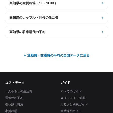
高知県
の
家賃相場（1K・1LDK）
高知県
の
カップル・同棲の生活費
高知県
の
駐車場代の平均
←
通勤費・交通費の平均
の全国データに戻る
コストデータ
ガイド
一人暮らしの生活費
すべてのガイド
電気代の平均
🔥 トレンド・速報
引っ越し費用
ふるさと納税ガイド
家賃相場
食費節約ガイド