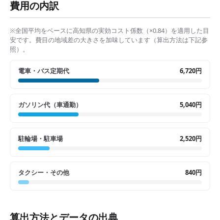
費用の内訳
※全国平均をベースに
高知県
の実効コスト係数（×
0.84
）を適用した目
安です。費目の地域差の大きさを加味しています（算出方法は下記参
照）。
電車・バス定期代
6,720円
ガソリン代（車通勤）
5,040円
駐輪場・駐車場
2,520円
タクシー・その他
840円
算出方法とデータの出典