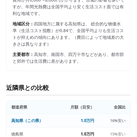
すが、年間光熱費は全国平均より安く生活コスト面では有
利な地域です。
地域区分：
四国
地方に属する
高知県
は、 総合的な物価水
準（生活コスト指数）が
0.84
で、
全国平均よりも生活コス
トが抑えめの傾向にあります。
（費目によって地域差の大
きさは異なります）
主要都市：
高知市、南国市、四万十市
などがあり、都市部
と郊外では生活費に差があります。
近隣県との比較
都道府県
月額（目安）
全国比
高知県
（この県）
1.0万円
16%安い
徳島県
1.0万円
15%安い