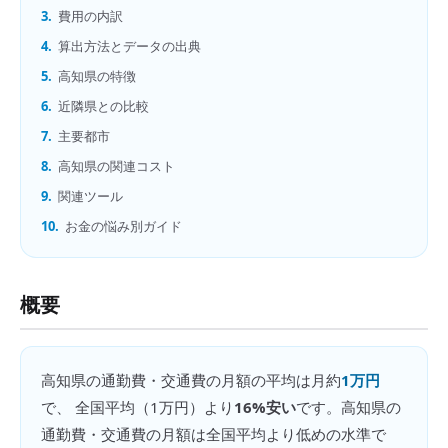
3.
費用の内訳
4.
算出方法とデータの出典
5.
高知県の特徴
6.
近隣県との比較
7.
主要都市
8.
高知県の関連コスト
9.
関連ツール
10.
お金の悩み別ガイド
概要
高知県
の
通勤費・交通費の月額
の平均は月約
1万円
で、 全国平均（
1万円
）より
16%安い
です。
高知県の
通勤費・交通費の月額は全国平均より低めの水準で