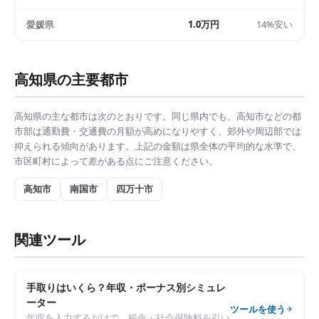
愛媛県
1.0万円
14%安い
高知県
の主要都市
高知県
の主な都市は次のとおりです。同じ県内でも、
高知市
などの都
市部は
通勤費・交通費の月額
が高めになりやすく、郊外や周辺部では
抑えられる傾向があります。上記の金額は県全体の平均的な水準で、
市区町村によって差がある点にご注意ください。
高知市
南国市
四万十市
関連ツール
手取りはいくら？年収・ボーナス別シミュレ
ーター
ツールを使う
年収を入力するだけで、税金・社会保険料を引い