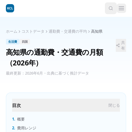
KCL
ホーム
コストデータ
通勤費・交通費の平均
高知県
生活費
四国
共
有
高知県
の
通勤費・交通費の月額
（2026年）
最終更新：
2026年6月
・出典に基づく推計データ
目次
閉じる
1.
概要
2.
費用レンジ