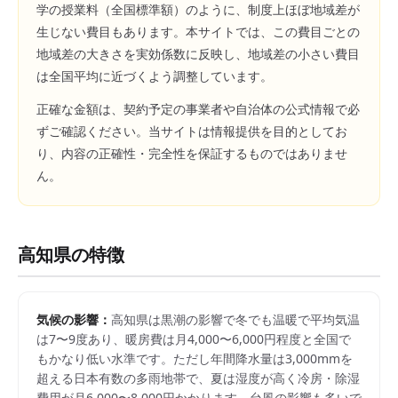
学の授業料（全国標準額）のように、制度上ほぼ地域差が
生じない費目もあります。本サイトでは、この費目ごとの
地域差の大きさを実効係数に反映し、地域差の小さい費目
は全国平均に近づくよう調整しています。
正確な金額は、契約予定の事業者や自治体の公式情報で必
ずご確認ください。当サイトは情報提供を目的としてお
り、内容の正確性・完全性を保証するものではありませ
ん。
高知県
の特徴
気候の影響：
高知県は黒潮の影響で冬でも温暖で平均気温
は7〜9度あり、暖房費は月4,000〜6,000円程度と全国で
もかなり低い水準です。ただし年間降水量は3,000mmを
超える日本有数の多雨地帯で、夏は湿度が高く冷房・除湿
費用が月6,000〜8,000円かかります。台風の影響も多いで