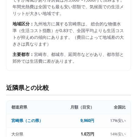
年間光熱費は全国でも最も安い部類で、気候面での生活メ
リットが大きい地域です。
地域区分：
九州
地方に属する
宮崎県
は、 総合的な物価水
準（生活コスト指数）が
0.83
で、
全国平均よりも生活コス
トが抑えめの傾向にあります。
（費目によって地域差の大
きさは異なります）
主要都市：
宮崎市、都城市、延岡市
などがあり、都市部と
郊外では生活費に差があります。
近隣県との比較
都道府県
月額（目安）
全国比
宮崎県
（この県）
9,960円
17%安い
大分県
1.0万円
14%安い