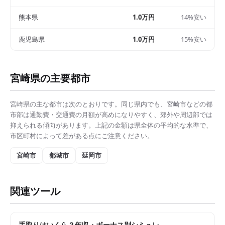
熊本県
1.0万円
14%安い
鹿児島県
1.0万円
15%安い
宮崎県
の主要都市
宮崎県
の主な都市は次のとおりです。同じ県内でも、
宮崎市
などの都
市部は
通勤費・交通費の月額
が高めになりやすく、郊外や周辺部では
抑えられる傾向があります。上記の金額は県全体の平均的な水準で、
市区町村によって差がある点にご注意ください。
宮崎市
都城市
延岡市
関連ツール
手取りはいくら？年収・ボーナス別シミュレ