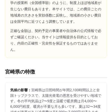
学の授業料（全国標準額）のように、制度上ほぼ地域差が
生じない費目もあります。本サイトでは、この費目ごとの
地域差の大きさを実効係数に反映し、地域差の小さい費目
は全国平均に近づくよう調整しています。
正確な金額は、契約予定の事業者や自治体の公式情報で必
ずご確認ください。当サイトは情報提供を目的としてお
り、内容の正確性・完全性を保証するものではありませ
ん。
宮崎県
の特徴
気候の影響：
宮崎県は日照時間が年間2,100時間以上と全
国トップクラスで、太陽光発電の恩恵を受けやすい地域で
す。冬の平均気温は7〜9度と温暖で暖房費は月4,000〜
6,000円程度、暖房が不要な月も多いです。夏は32〜34度
ですが海風があり冷房費は月5,000〜7,000円で済みます。