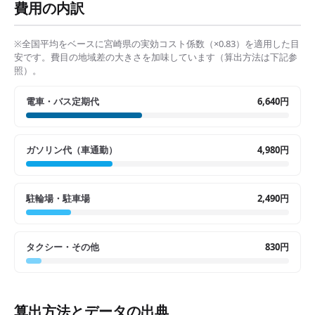
費用の内訳
※全国平均をベースに
宮崎県
の実効コスト係数（×
0.83
）を適用した目
安です。費目の地域差の大きさを加味しています（算出方法は下記参
照）。
電車・バス定期代
6,640円
ガソリン代（車通勤）
4,980円
駐輪場・駐車場
2,490円
タクシー・その他
830円
算出方法とデータの出典