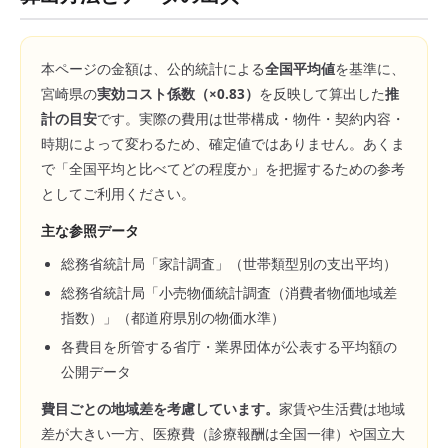
本ページの金額は、公的統計による
全国平均値
を基準に、
宮崎県
の
実効コスト係数（×
0.83
）
を反映して算出した
推
計の目安
です。実際の費用は世帯構成・物件・契約内容・
時期によって変わるため、確定値ではありません。あくま
で「全国平均と比べてどの程度か」を把握するための参考
としてご利用ください。
主な参照データ
総務省統計局「家計調査」（世帯類型別の支出平均）
総務省統計局「小売物価統計調査（消費者物価地域差
指数）」（都道府県別の物価水準）
各費目を所管する省庁・業界団体が公表する平均額の
公開データ
費目ごとの地域差を考慮しています。
家賃や生活費は地域
差が大きい一方、医療費（診療報酬は全国一律）や国立大