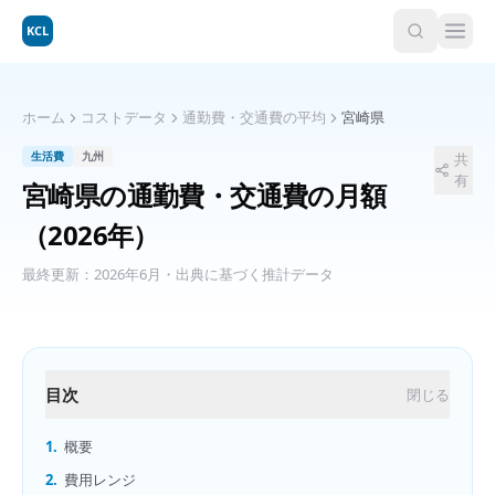
KCL
ホーム
コストデータ
通勤費・交通費の平均
宮崎県
生活費
九州
共
有
宮崎県
の
通勤費・交通費の月額
（2026年）
最終更新：
2026年6月
・出典に基づく推計データ
目次
閉じる
1.
概要
2.
費用レンジ