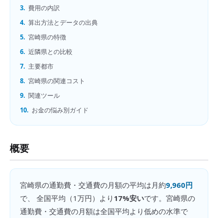
3.
費用の内訳
4.
算出方法とデータの出典
5.
宮崎県の特徴
6.
近隣県との比較
7.
主要都市
8.
宮崎県の関連コスト
9.
関連ツール
10.
お金の悩み別ガイド
概要
宮崎県
の
通勤費・交通費の月額
の平均は月約
9,960円
で、 全国平均（
1万円
）より
17%安い
です。
宮崎県の
通勤費・交通費の月額は全国平均より低めの水準で