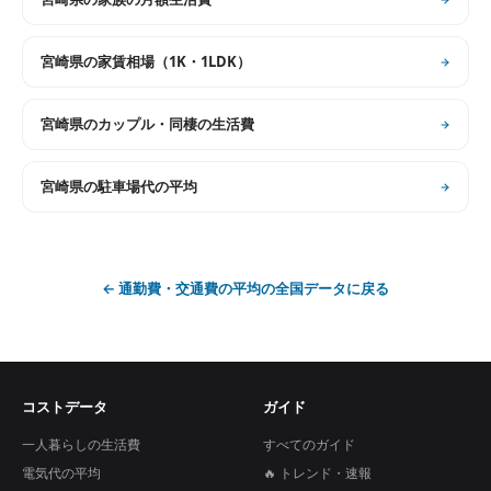
宮崎県
の
家賃相場（1K・1LDK）
宮崎県
の
カップル・同棲の生活費
宮崎県
の
駐車場代の平均
←
通勤費・交通費の平均
の全国データに戻る
コストデータ
ガイド
一人暮らしの生活費
すべてのガイド
電気代の平均
🔥 トレンド・速報