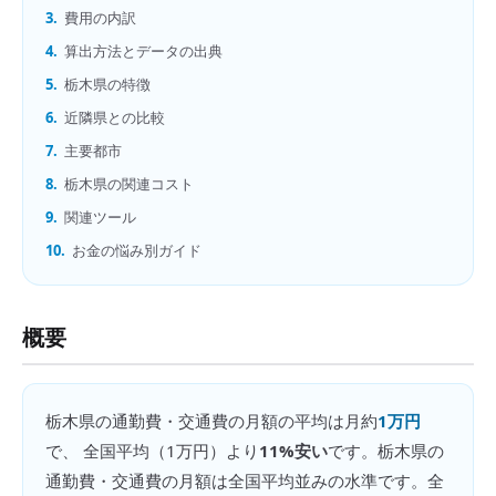
3.
費用の内訳
4.
算出方法とデータの出典
5.
栃木県の特徴
6.
近隣県との比較
7.
主要都市
8.
栃木県の関連コスト
9.
関連ツール
10.
お金の悩み別ガイド
概要
栃木県
の
通勤費・交通費の月額
の平均は月約
1万円
で、 全国平均（
1万円
）より
11%安い
です。
栃木県の
通勤費・交通費の月額は全国平均並みの水準です。全