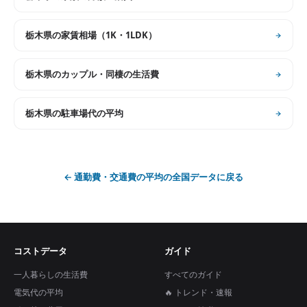
栃木県
の
家賃相場（1K・1LDK）
栃木県
の
カップル・同棲の生活費
栃木県
の
駐車場代の平均
←
通勤費・交通費の平均
の全国データに戻る
コストデータ
ガイド
一人暮らしの生活費
すべてのガイド
電気代の平均
🔥 トレンド・速報