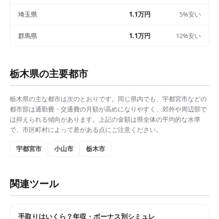
埼玉県
1.1万円
5%安い
群馬県
1.1万円
12%安い
栃木県
の主要都市
栃木県
の主な都市は次のとおりです。同じ県内でも、
宇都宮市
などの
都市部は
通勤費・交通費の月額
が高めになりやすく、郊外や周辺部で
は抑えられる傾向があります。上記の金額は県全体の平均的な水準
で、市区町村によって差がある点にご注意ください。
宇都宮市
小山市
栃木市
関連ツール
手取りはいくら？年収・ボーナス別シミュレ