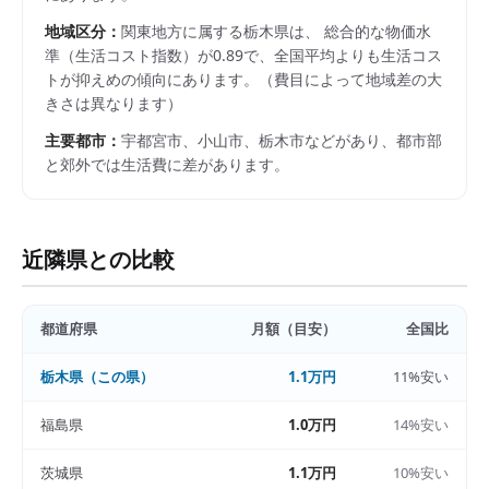
地域区分：
関東
地方に属する
栃木県
は、 総合的な物価水
準（生活コスト指数）が
0.89
で、
全国平均よりも生活コス
トが抑えめの傾向にあります。
（費目によって地域差の大
きさは異なります）
主要都市：
宇都宮市、小山市、栃木市
などがあり、都市部
と郊外では生活費に差があります。
近隣県との比較
都道府県
月額（目安）
全国比
栃木県
（この県）
1.1万円
11%安い
福島県
1.0万円
14%安い
茨城県
1.1万円
10%安い