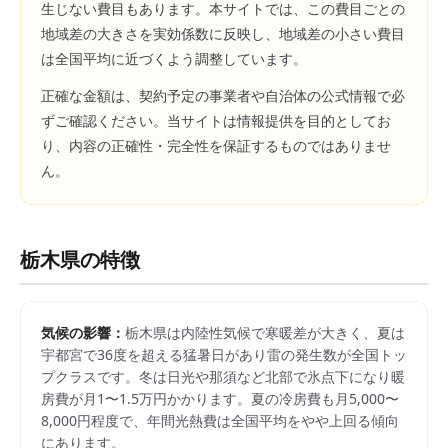
生じない費目もあります。本サイトでは、この費目ごとの
地域差の大きさを実効係数に反映し、地域差の小さい費目
は全国平均に近づくよう調整しています。
正確な金額は、契約予定の事業者や自治体の公式情報で必
ずご確認ください。当サイトは情報提供を目的としてお
り、内容の正確性・完全性を保証するものではありませ
ん。
栃木県
の特徴
気候の影響：
栃木県は内陸性気候で寒暖差が大きく、夏は
宇都宮で36度を超える猛暑日があり雷の発生数が全国トッ
プクラスです。冬は日光や那須など北部で氷点下になり暖
房費が月1〜1.5万円かかります。夏の冷房費も月5,000〜
8,000円程度で、年間光熱費は全国平均をやや上回る傾向
にあります。