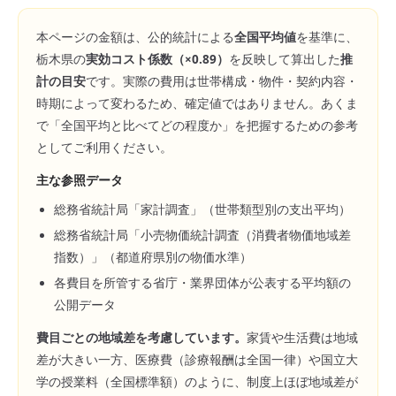
本ページの金額は、公的統計による
全国平均値
を基準に、
栃木県
の
実効コスト係数（×
0.89
）
を反映して算出した
推
計の目安
です。実際の費用は世帯構成・物件・契約内容・
時期によって変わるため、確定値ではありません。あくま
で「全国平均と比べてどの程度か」を把握するための参考
としてご利用ください。
主な参照データ
総務省統計局「家計調査」（世帯類型別の支出平均）
総務省統計局「小売物価統計調査（消費者物価地域差
指数）」（都道府県別の物価水準）
各費目を所管する省庁・業界団体が公表する平均額の
公開データ
費目ごとの地域差を考慮しています。
家賃や生活費は地域
差が大きい一方、医療費（診療報酬は全国一律）や国立大
学の授業料（全国標準額）のように、制度上ほぼ地域差が