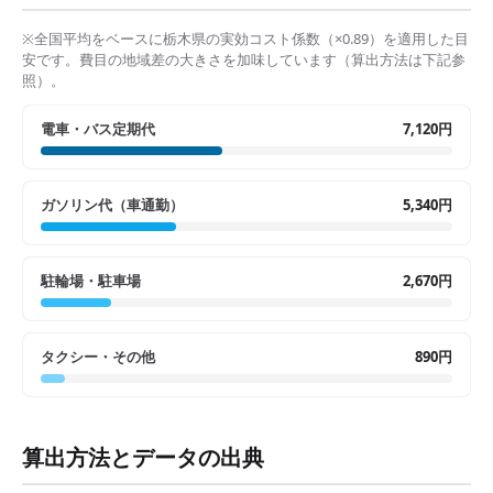
※全国平均をベースに
栃木県
の実効コスト係数（×
0.89
）を適用した目
安です。費目の地域差の大きさを加味しています（算出方法は下記参
照）。
電車・バス定期代
7,120円
ガソリン代（車通勤）
5,340円
駐輪場・駐車場
2,670円
タクシー・その他
890円
算出方法とデータの出典