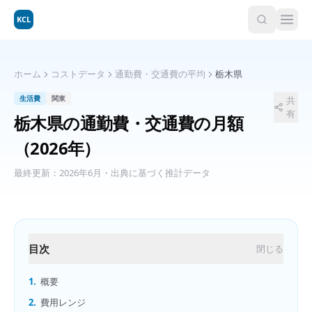
KCL
ホーム
コストデータ
通勤費・交通費の平均
栃木県
生活費
関東
共
有
栃木県
の
通勤費・交通費の月額
（2026年）
最終更新：
2026年6月
・出典に基づく推計データ
目次
閉じる
1.
概要
2.
費用レンジ