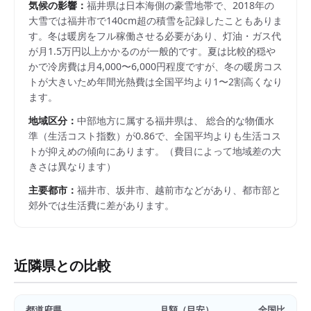
気候の影響：
福井県は日本海側の豪雪地帯で、2018年の
大雪では福井市で140cm超の積雪を記録したこともありま
す。冬は暖房をフル稼働させる必要があり、灯油・ガス代
が月1.5万円以上かかるのが一般的です。夏は比較的穏や
かで冷房費は月4,000〜6,000円程度ですが、冬の暖房コス
トが大きいため年間光熱費は全国平均より1〜2割高くなり
ます。
地域区分：
中部
地方に属する
福井県
は、 総合的な物価水
準（生活コスト指数）が
0.86
で、
全国平均よりも生活コス
トが抑えめの傾向にあります。
（費目によって地域差の大
きさは異なります）
主要都市：
福井市、坂井市、越前市
などがあり、都市部と
郊外では生活費に差があります。
近隣県との比較
都道府県
月額（目安）
全国比