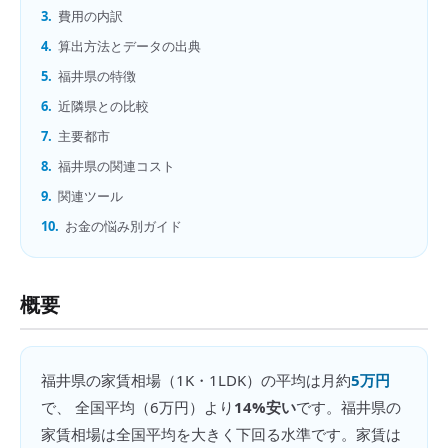
3.
費用の内訳
4.
算出方法とデータの出典
5.
福井県の特徴
6.
近隣県との比較
7.
主要都市
8.
福井県の関連コスト
9.
関連ツール
10.
お金の悩み別ガイド
概要
福井県
の
家賃相場（1K・1LDK）
の平均は月約
5万円
で、 全国平均（
6万円
）より
14%安い
です。
福井県の
家賃相場は全国平均を大きく下回る水準です。家賃は