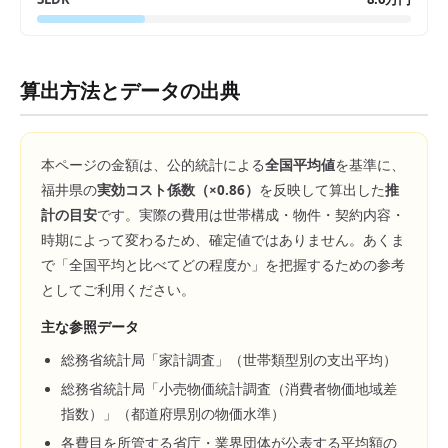
算出方法とデータの出典
本ページの金額は、公的統計による
全国平均値
を基準に、
福井県
の
実効コスト係数（×
0.86
）
を反映して算出した
推
計の目安
です。実際の費用は世帯構成・物件・契約内容・
時期によって変わるため、確定値ではありません。あくま
で「全国平均と比べてどの程度か」を把握するための参考
としてご利用ください。
主な参照データ
総務省統計局「家計調査」（世帯類型別の支出平均）
総務省統計局「小売物価統計調査（消費者物価地域差
指数）」（都道府県別の物価水準）
各費目を所管する省庁・業界団体が公表する平均額の