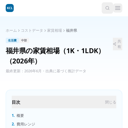
KCL
ホーム
コストデータ
家賃相場
福井県
生活費
中部
共
有
福井県
の
家賃相場（1K・1LDK）
（2026年）
最終更新：
2026年6月
・出典に基づく推計データ
目次
閉じる
1.
概要
2.
費用レンジ