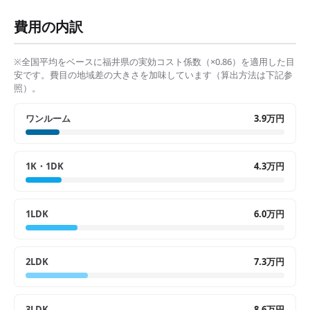
費用の内訳
※全国平均をベースに
福井県
の実効コスト係数（×
0.86
）を適用した目
安です。費目の地域差の大きさを加味しています（算出方法は下記参
照）。
ワンルーム
3.9万円
1K・1DK
4.3万円
1LDK
6.0万円
2LDK
7.3万円
3LDK
8.6万円