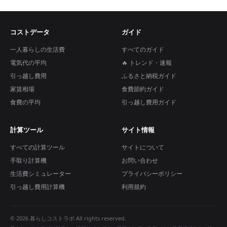
コストデータ
ガイド
一人暮らしの生活費
すべてのガイド
電気代の平均
🔥 トレンド・速報
引っ越し費用
ふるさと納税ガイド
家賃相場
食費節約ガイド
食費の平均
引っ越し費用ガイド
計算ツール
サイト情報
すべての計算ツール
サイトについて
手取り計算機
お問い合わせ
生活費シミュレーター
プライバシーポリシー
引っ越し費用計算機
利用規約
© 2026 暮らしコストラボ All rights reserved.