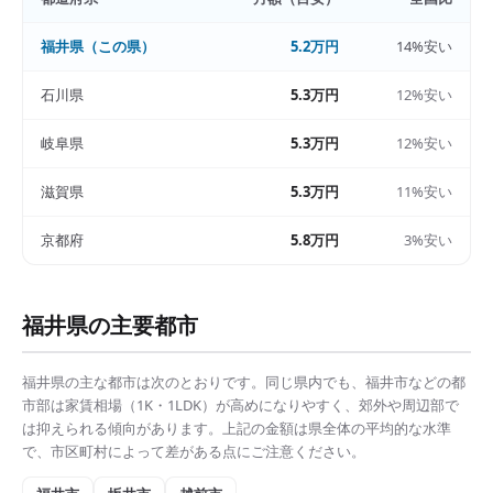
福井県
（この県）
5.2万円
14%安い
石川県
5.3万円
12%安い
岐阜県
5.3万円
12%安い
滋賀県
5.3万円
11%安い
京都府
5.8万円
3%安い
福井県
の主要都市
福井県
の主な都市は次のとおりです。同じ県内でも、
福井市
などの都
市部は
家賃相場（1K・1LDK）
が高めになりやすく、郊外や周辺部で
は抑えられる傾向があります。上記の金額は県全体の平均的な水準
で、市区町村によって差がある点にご注意ください。