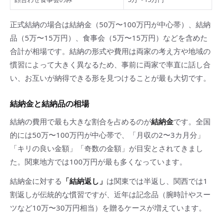
正式結納の場合は結納金（50万〜100万円が中心帯）、結納
品（5万〜15万円）、食事会（5万〜15万円）などを含めた
合計が相場です。結納の形式や費用は両家の考え方や地域の
慣習によって大きく異なるため、事前に両家で率直に話し合
い、お互いが納得できる形を見つけることが最も大切です。
結納金と結納品の相場
結納の費用で最も大きな割合を占めるのが
結納金
です。全国
的には50万〜100万円が中心帯で、「月収の2〜3カ月分」
「キリの良い金額」「奇数の金額」が目安とされてきまし
た。関東地方では100万円が最も多くなっています。
結納金に対する
「結納返し」
は関東では半返し、関西では1
割返しが伝統的な慣習ですが、近年は記念品（腕時計やスー
ツなど10万〜30万円相当）を贈るケースが増えています。