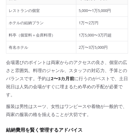
レストランの個室
5,000〜1万5,000円
ホテルの結納プラン
1万〜2万円
料亭（個室料＋会席料理）
1万5,000〜3万円超
有名ホテル
2万〜3万5,000円
会場選びのポイントは両家からのアクセスの良さ、個室の広
さと雰囲気、料理のジャンル、スタッフの対応力、予算との
バランスです。予約は
2〜3カ月前
に行うのがベストで、土日
祝日は人気の会場がすぐに埋まるため早めの手配が必要で
す。
服装は男性はスーツ、女性はワンピースや着物が一般的で、
両家の服装の格を揃えることが大切です。
結納費用を賢く管理するアドバイス