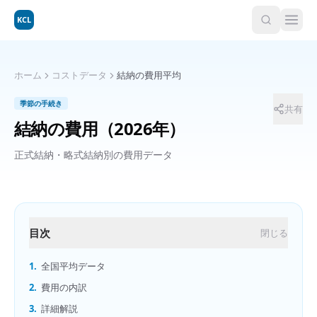
KCL
ホーム
コストデータ
結納の費用平均
季節の手続き
共有
結納の費用
（2026年）
正式結納・略式結納別の費用データ
目次
閉じる
1.
全国平均データ
2.
費用の内訳
3.
詳細解説