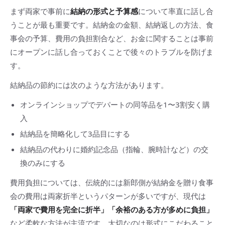
まず両家で事前に
結納の形式と予算感
について率直に話し合
うことが最も重要です。結納金の金額、結納返しの方法、食
事会の予算、費用の負担割合など、お金に関することは事前
にオープンに話し合っておくことで後々のトラブルを防げま
す。
結納品の節約には次のような方法があります。
オンラインショップでデパートの同等品を1〜3割安く購
入
結納品を簡略化して3品目にする
結納品の代わりに婚約記念品（指輪、腕時計など）の交
換のみにする
費用負担については、伝統的には新郎側が結納金を贈り食事
会の費用は両家折半というパターンが多いですが、現代は
「両家で費用を完全に折半」「余裕のある方が多めに負担」
など柔軟な方法が主流です。大切なのは形式にこだわること