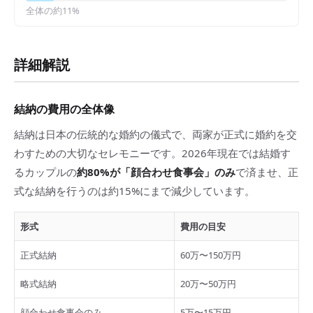
全体の約
11
%
詳細解説
結納の費用の全体像
結納は日本の伝統的な婚約の儀式で、両家が正式に婚約を交
わすための大切なセレモニーです。2026年現在では結婚す
るカップルの
約80%が「顔合わせ食事会」のみ
で済ませ、正
式な結納を行うのは約15%にまで減少しています。
形式
費用の目安
正式結納
60万〜150万円
略式結納
20万〜50万円
顔合わせ食事会のみ
5万〜15万円