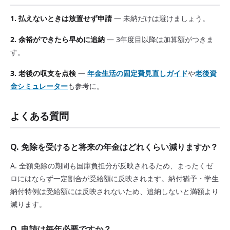
1. 払えないときは放置せず申請
— 未納だけは避けましょう。
2. 余裕ができたら早めに追納
— 3年度目以降は加算額がつきま
す。
3. 老後の収支を点検
—
年金生活の固定費見直しガイド
や
老後資
金シミュレーター
も参考に。
よくある質問
Q. 免除を受けると将来の年金はどれくらい減りますか？
A. 全額免除の期間も国庫負担分が反映されるため、まったくゼ
ロにはならず一定割合が受給額に反映されます。納付猶予・学生
納付特例は受給額には反映されないため、追納しないと満額より
減ります。
Q. 申請は毎年必要ですか？