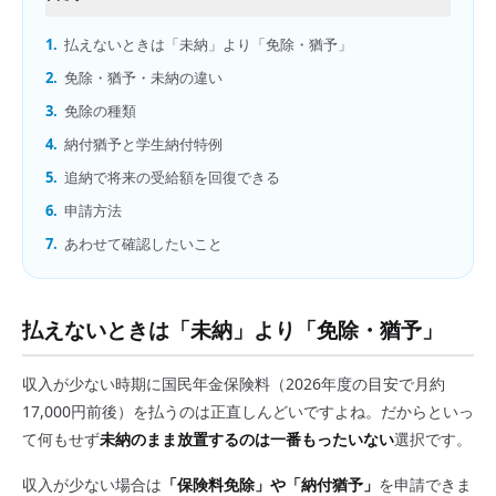
1.
払えないときは「未納」より「免除・猶予」
2.
免除・猶予・未納の違い
3.
免除の種類
4.
納付猶予と学生納付特例
5.
追納で将来の受給額を回復できる
6.
申請方法
7.
あわせて確認したいこと
払えないときは「未納」より「免除・猶予」
収入が少ない時期に国民年金保険料（2026年度の目安で月約
17,000円前後）を払うのは正直しんどいですよね。だからといっ
て何もせず
未納のまま放置するのは一番もったいない
選択です。
収入が少ない場合は
「保険料免除」や「納付猶予」
を申請できま