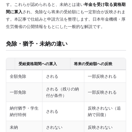
す。これらが認められると、未納とは違い
年金を受け取る資格期
間に算入
され、免除なら将来の受給額にも一定割合が反映されま
す。本記事で仕組みと申請方法を整理します。日本年金機構・厚
生労働省の公開情報をもとにした一般的な解説です。
免除・猶予・未納の違い
受給資格期間への算入
将来の受給額への反映
全額免除
される
一部反映される
される（残りの納
一部免除
一部反映される
付が条件）
納付猶予・学生
反映されない（追
される
納付特例
納で回復）
未納
されない
反映されない