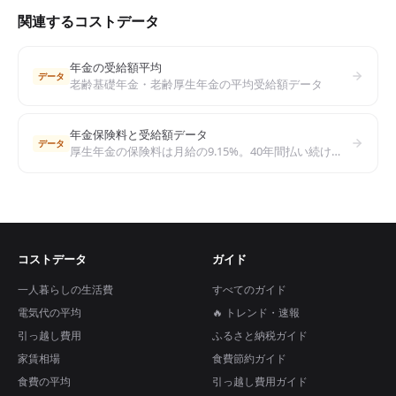
関連するコストデータ
年金の受給額平均
データ
老齢基礎年金・老齢厚生年金の平均受給額データ
年金保険料と受給額データ
データ
厚生年金の保険料は月給の9.15%。40年間払い続けるといくらもらえる？年収別の年金受給額シミュレーションと老後対策
コストデータ
ガイド
一人暮らしの生活費
すべてのガイド
電気代の平均
🔥 トレンド・速報
引っ越し費用
ふるさと納税ガイド
家賃相場
食費節約ガイド
食費の平均
引っ越し費用ガイド