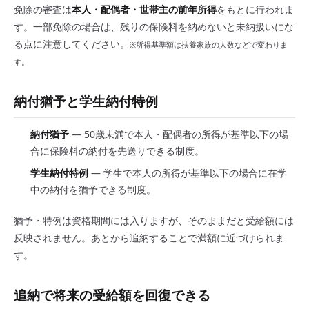
免除の審査は
本人・配偶者・世帯主の前年所得
をもとに行われま
す。一部免除の場合は、残りの保険料を納めないと未納扱いにな
る点に注意してください。
※所得基準額は扶養家族の人数などで変わりま
す。
納付猶予と学生納付特例
納付猶予
— 50歳未満で本人・配偶者の所得が基準以下の場
合に保険料の納付を先送りできる制度。
学生納付特例
— 学生で本人の所得が基準以下の場合に在学
中の納付を猶予できる制度。
猶予・特例は資格期間には入りますが、そのままだと受給額には
反映されません。あとから追納することで満額に近づけられま
す。
追納で将来の受給額を回復できる