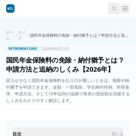
KCL
ホー
ガイ
国民年金保険料の免除・納付猶予とは？申請方法と追納
ム
ド
のしくみ【2026年】
2026年6月21日
RETIREMENT-CARE
国民年金保険料の免除・納付猶予とは？
申請方法と追納のしくみ【2026年】
収入が少なく国民年金保険料を払うのが難しいときは、免除や納
付猶予を申請できます。全額・一部免除、学生納付特例、所得基
準、申請方法、そして10年以内の追納で将来の受給額を回復する
しくみをわかりやすく解説します。
目次
閉じる