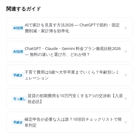
関連するガイド
AIで家計を見直す方法2026 — ChatGPTで節約・固定
AI活用
費削減・家計簿を効率化
ChatGPT・Claude・Gemini 料金プラン徹底比較2026
AI活用
— 無料の違いと選び方、どれが得？
子育て費用は0歳〜大学卒業までいくら？年齢別シミ
手続き
ュレーション
賃貸の初期費用を10万円安くする7つの交渉術【入居
引っ越し
前必読】
確定申告が必要な人は誰？10項目チェックリストで簡
手続き
単判定