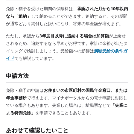
免除・猶予を受けた期間の保険料は、
承認された月から10年以内
なら「追納」
して納めることができます。追納すると、その期間
が通常どおり納付した扱いになり、将来の年金額が増えます。
ただし、承認から
3年度目以降に追納する場合は加算額
が上乗せ
されるため、追納するなら早めがお得です。家計に余裕が出たタ
イミングで検討しましょう。受給額への影響は
満額受給の条件ガ
イド
でも解説しています。
申請方法
免除・猶予の申請は
お住まいの市区町村の国民年金窓口、または
年金事務所
で行えます。マイナポータルからの電子申請に対応し
ている場合もあります。失業した場合は、離職票などで
「失業に
よる特例免除」
を申請できることもあります。
あわせて確認したいこと