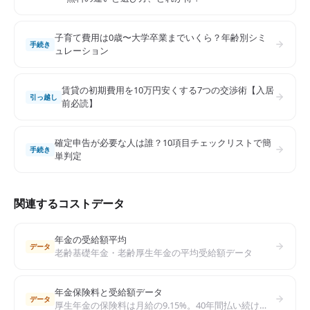
子育て費用は0歳〜大学卒業までいくら？年齢別シミ
手続き
ュレーション
賃貸の初期費用を10万円安くする7つの交渉術【入居
引っ越し
前必読】
確定申告が必要な人は誰？10項目チェックリストで簡
手続き
単判定
関連するコストデータ
年金の受給額平均
データ
老齢基礎年金・老齢厚生年金の平均受給額データ
年金保険料と受給額データ
データ
厚生年金の保険料は月給の9.15%。40年間払い続けるといくらもらえる？年収別の年金受給額シミュレーションと老後対策