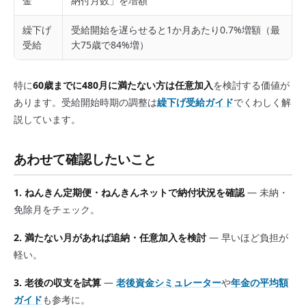
金
納付月数」を増額
繰下げ
受給開始を遅らせると1か月あたり0.7%増額（最
受給
大75歳で84%増）
特に
60歳までに480月に満たない方は任意加入
を検討する価値が
あります。受給開始時期の調整は
繰下げ受給ガイド
でくわしく解
説しています。
あわせて確認したいこと
1. ねんきん定期便・ねんきんネットで納付状況を確認
— 未納・
免除月をチェック。
2. 満たない月があれば追納・任意加入を検討
— 早いほど負担が
軽い。
3. 老後の収支を試算
—
老後資金シミュレーター
や
年金の平均額
ガイド
も参考に。