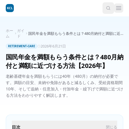
KCL
ホー
ガイ
国民年金を満額もらう条件とは？480月納付と満額に近
ム
ド
づける方法【2026年】
2026年6月21日
RETIREMENT-CARE
国民年金を満額もらう条件とは？480月納
付と満額に近づける方法【2026年】
老齢基礎年金を満額もらうには40年（480月）の納付が必要で
す。満額の目安、未納や免除があると減るしくみ、受給資格期間
10年、そして追納・任意加入・付加年金・繰下げで満額に近づけ
る方法をわかりやすく解説します。
目次
閉じる