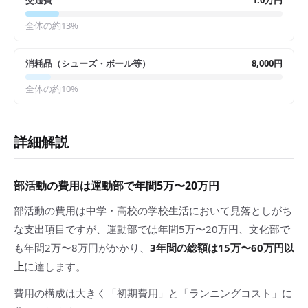
交通費
1.0万円
全体の約
13
%
消耗品（シューズ・ボール等）
8,000円
全体の約
10
%
詳細解説
部活動の費用は運動部で年間5万〜20万円
部活動の費用は中学・高校の学校生活において見落としがち
な支出項目ですが、運動部では年間5万〜20万円、文化部で
も年間2万〜8万円がかかり、
3年間の総額は15万〜60万円以
上
に達します。
費用の構成は大きく「初期費用」と「ランニングコスト」に