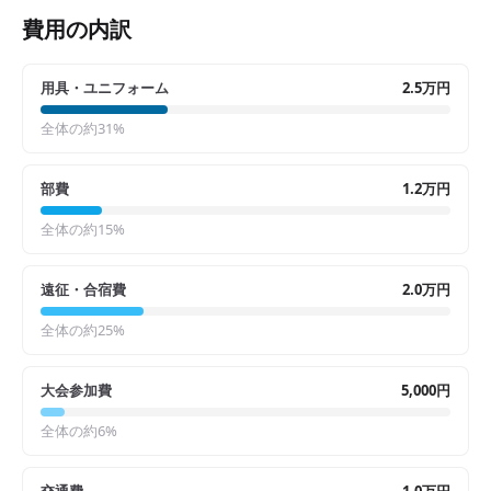
費用の内訳
用具・ユニフォーム
2.5万円
全体の約
31
%
部費
1.2万円
全体の約
15
%
遠征・合宿費
2.0万円
全体の約
25
%
大会参加費
5,000円
全体の約
6
%