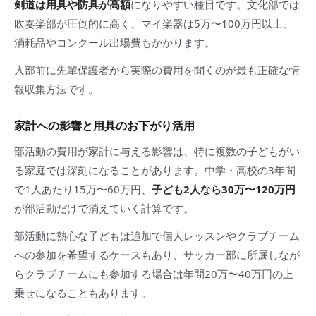
剣道は用具や防具が高額
になりやすい種目です。文化部では
吹奏楽部が圧倒的に高く、マイ楽器は5万〜100万円以上、
消耗品やコンクール出場費もかかります。
入部前に先輩保護者から実際の費用を聞くのが最も正確な情
報収集方法です。
家計への影響と用具のお下がり活用
部活動の費用が家計に与える影響は、特に複数の子どもがい
る家庭では深刻になることがあります。中学・高校の3年間
で1人あたり15万〜60万円、
子ども2人なら30万〜120万円
が部活動だけで消えていく計算です。
部活動に熱心な子どもは追加で個人レッスンやクラブチーム
への参加を希望するケースもあり、サッカー部に所属しなが
らクラブチームにも参加する場合は年間20万〜40万円の上
乗せになることもあります。