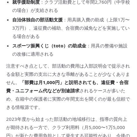
就学援助制度
：クラブ活動費として年間2,760円（中学校
の場合）が支給される
自治体独自の部活動支援
：用具購入費の助成（上限1万〜
3万円）、遠征費の補助、合宿費の減免などを実施してい
る場合がある
スポーツ振興くじ（toto）の助成金
：用具の整備や施設
の改修に適用される
注意すべき点として、部活動の費用は入部説明会で提示され
る金額と実際の支出に大きな乖離があることが少なくありま
せん。
「部費は月1,000円」と説明されても、遠征費・合宿
費・ユニフォーム代などが別途請求
されるケースが多いた
め、在籍中の保護者に実際の年間支出を聞くのが最も信頼で
きる情報源です。
2023年度から始まった部活動の地域移行は、指導の質向上
が期待される一方で、クラブ利用料（月5,000〜1万5,000
円）が新たな費用負担として発生する可能性があり、今後の