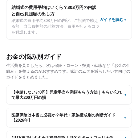
結婚式の費用平均はいくら？303万円の内訳
と自己負担額の出し方
ガイドを読む
結婚式の費用平均303万円の内訳、ご祝儀で賄え
る額、自己負担額の計算方法、費用を抑えるコツ
を解説します。
お金の悩み別ガイド
生活費を見直したら、次は保険・ローン・投資・転職など「お金の仕
組み」を整えるのがおすすめです。家計のムダを減らしたい方向けの
ガイドをまとめました。
【申請しないと0円】児童手当を満額もらう方法｜もらい忘れ
で最大200万円の損
医療保険は本当に必要か？年代・家族構成別の判断ガイド
【2026年】
NISA枠でおすすめの投資信託｜目的別ポートフォリオ例