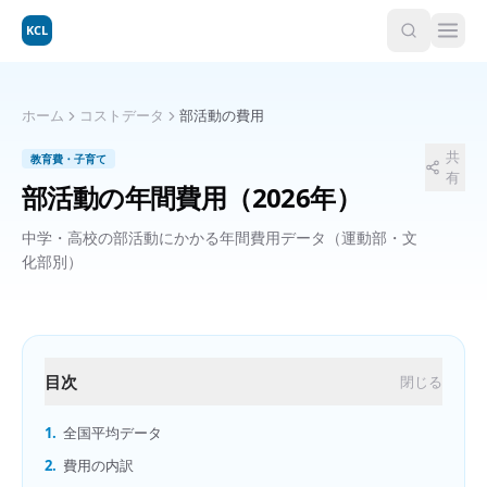
KCL
ホーム
コストデータ
部活動の費用
共
教育費・子育て
有
部活動の年間費用
（2026年）
中学・高校の部活動にかかる年間費用データ（運動部・文
化部別）
目次
閉じる
1.
全国平均データ
2.
費用の内訳