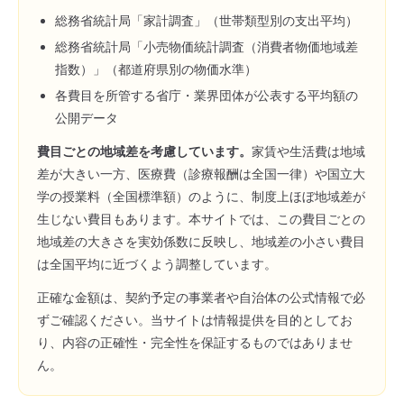
総務省統計局「家計調査」（世帯類型別の支出平均）
総務省統計局「小売物価統計調査（消費者物価地域差
指数）」（都道府県別の物価水準）
各費目を所管する省庁・業界団体が公表する平均額の
公開データ
費目ごとの地域差を考慮しています。
家賃や生活費は地域
差が大きい一方、医療費（診療報酬は全国一律）や国立大
学の授業料（全国標準額）のように、制度上ほぼ地域差が
生じない費目もあります。本サイトでは、この費目ごとの
地域差の大きさを実効係数に反映し、地域差の小さい費目
は全国平均に近づくよう調整しています。
正確な金額は、契約予定の事業者や自治体の公式情報で必
ずご確認ください。当サイトは情報提供を目的としてお
り、内容の正確性・完全性を保証するものではありませ
ん。