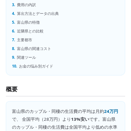
3.
費用の内訳
4.
算出方法とデータの出典
5.
富山県の特徴
6.
近隣県との比較
7.
主要都市
8.
富山県の関連コスト
9.
関連ツール
10.
お金の悩み別ガイド
概要
富山県
の
カップル・同棲の生活費
の平均は月約
24万円
で、 全国平均（
28万円
）より
13%安い
です。
富山県
のカップル・同棲の生活費は全国平均より低めの水準