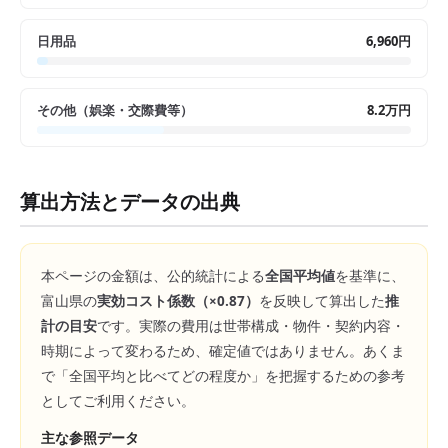
日用品
6,960円
その他（娯楽・交際費等）
8.2万円
算出方法とデータの出典
本ページの金額は、公的統計による
全国平均値
を基準に、
富山県
の
実効コスト係数（×
0.87
）
を反映して算出した
推
計の目安
です。実際の費用は世帯構成・物件・契約内容・
時期によって変わるため、確定値ではありません。あくま
で「全国平均と比べてどの程度か」を把握するための参考
としてご利用ください。
主な参照データ