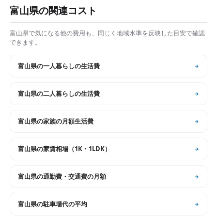
富山県
の関連コスト
富山県
で気になる他の費用も、同じく地域水準を反映した目安で確認
できます。
富山県
の
一人暮らしの生活費
富山県
の
二人暮らしの生活費
富山県
の
家族の月額生活費
富山県
の
家賃相場（1K・1LDK）
富山県
の
通勤費・交通費の月額
富山県
の
駐車場代の平均