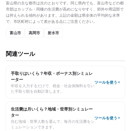
富山県
の主な都市は次のとおりです。同じ県内でも、
富山市
などの都
市部は
カップル・同棲の生活費
が高めになりやすく、郊外や周辺部で
は抑えられる傾向があります。上記の金額は県全体の平均的な水準
で、市区町村によって差がある点にご注意ください。
富山市
高岡市
射水市
関連ツール
手取りはいくら？年収・ボーナス別シミュレ
ーター
ツールを使う
年収を入力するだけで、税金・社会保険料を引い
た手取り額を自動計算します。
生活費は月いくら？地域・世帯別シミュレー
ター
ツールを使う
住む地域・世帯人数を選んで、毎月の生活費をシ
ミュレーションできます。