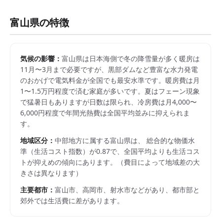
富山県
の特徴
気候の影響：
富山県は日本海側で冬の降雪量が多く暖房は
11月〜3月まで必要ですが、黒部ダムなど豊富な水力発電
のおかげで電気料金が全国でも最安水準です。暖房費は月
1〜1.5万円程度で済む家庭が多いです。夏はフェーン現象
で猛暑日もありますが日数は限られ、冷房費は月4,000〜
6,000円程度で年間光熱費は全国平均並みに抑えられま
す。
地域区分：
中部
地方に属する
富山県
は、 総合的な物価水
準（生活コスト指数）が
0.87
で、
全国平均よりも生活コス
トが抑えめの傾向にあります。
（費目によって地域差の大
きさは異なります）
主要都市：
富山市、高岡市、射水市
などがあり、都市部と
郊外では生活費に差があります。