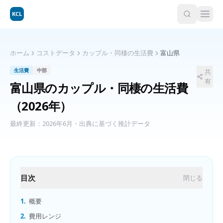
KCL
ホーム
コストデータ
カップル・同棲の生活費
富山県
生活費
中部
共
有
富山県
の
カップル・同棲の生活費
（2026年）
最終更新：
2026年6月
・出典に基づく推計データ
目次
閉じる
1.
概要
2.
費用レンジ