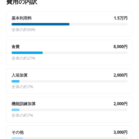
費用の内訳
基本利用料
1.5万円
全体の約
50
%
食費
8,000円
全体の約
27
%
入浴加算
2,000円
全体の約
7
%
機能訓練加算
2,000円
全体の約
7
%
その他
3,000円