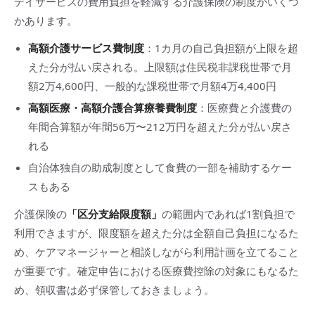
デイサービスの費用負担を軽減する介護保険の制度がいくつ
かあります。
高額介護サービス費制度
：1カ月の自己負担額が上限を超
えた分が払い戻される。上限額は住民税非課税世帯で月
額2万4,600円、一般的な課税世帯で月額4万4,400円
高額医療・高額介護合算療養費制度
：医療費と介護費の
年間合算額が年間56万〜212万円を超えた分が払い戻さ
れる
自治体独自の助成制度として食費の一部を補助するケー
スもある
介護保険の
「区分支給限度額」
の範囲内であれば1割負担で
利用できますが、限度額を超えた分は全額自己負担になるた
め、ケアマネージャーと相談しながら利用計画を立てること
が重要です。確定申告における医療費控除の対象にもなるた
め、領収書は必ず保管しておきましょう。