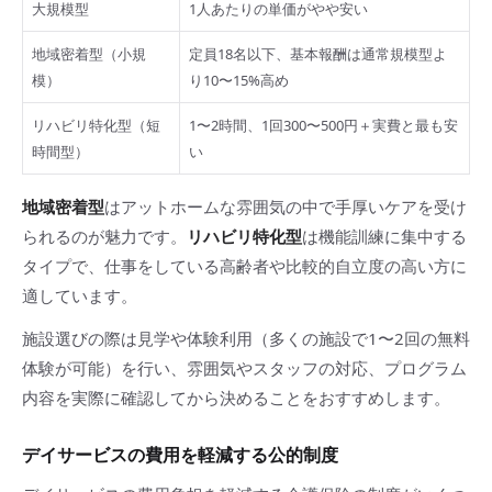
大規模型
1人あたりの単価がやや安い
地域密着型（小規
定員18名以下、基本報酬は通常規模型よ
模）
り10〜15%高め
リハビリ特化型（短
1〜2時間、1回300〜500円＋実費と最も安
時間型）
い
地域密着型
はアットホームな雰囲気の中で手厚いケアを受け
られるのが魅力です。
リハビリ特化型
は機能訓練に集中する
タイプで、仕事をしている高齢者や比較的自立度の高い方に
適しています。
施設選びの際は見学や体験利用（多くの施設で1〜2回の無料
体験が可能）を行い、雰囲気やスタッフの対応、プログラム
内容を実際に確認してから決めることをおすすめします。
デイサービスの費用を軽減する公的制度