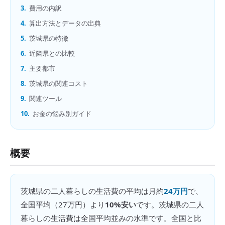
3.
費用の内訳
4.
算出方法とデータの出典
5.
茨城県の特徴
6.
近隣県との比較
7.
主要都市
8.
茨城県の関連コスト
9.
関連ツール
10.
お金の悩み別ガイド
概要
茨城県
の
二人暮らしの生活費
の平均は月約
24万円
で、
全国平均（
27万円
）より
10%安い
です。
茨城県の二人
暮らしの生活費は全国平均並みの水準です。全国と比