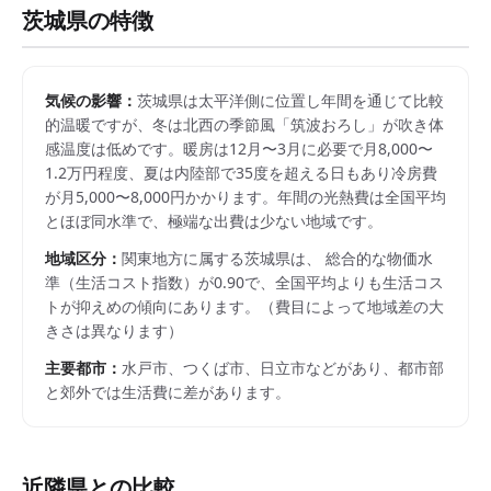
茨城県
の特徴
気候の影響：
茨城県は太平洋側に位置し年間を通じて比較
的温暖ですが、冬は北西の季節風「筑波おろし」が吹き体
感温度は低めです。暖房は12月〜3月に必要で月8,000〜
1.2万円程度、夏は内陸部で35度を超える日もあり冷房費
が月5,000〜8,000円かかります。年間の光熱費は全国平均
とほぼ同水準で、極端な出費は少ない地域です。
地域区分：
関東
地方に属する
茨城県
は、 総合的な物価水
準（生活コスト指数）が
0.90
で、
全国平均よりも生活コス
トが抑えめの傾向にあります。
（費目によって地域差の大
きさは異なります）
主要都市：
水戸市、つくば市、日立市
などがあり、都市部
と郊外では生活費に差があります。
近隣県との比較