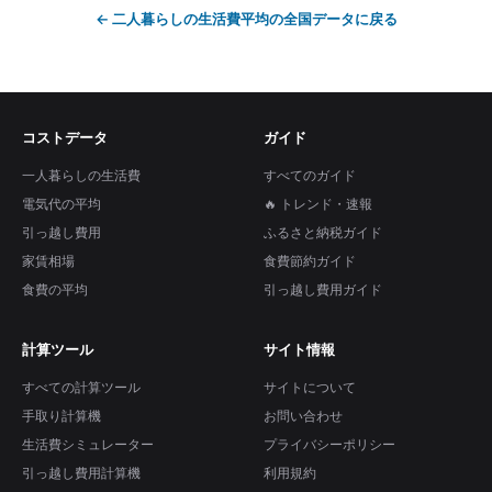
←
二人暮らしの生活費平均
の全国データに戻る
コストデータ
ガイド
一人暮らしの生活費
すべてのガイド
電気代の平均
🔥 トレンド・速報
引っ越し費用
ふるさと納税ガイド
家賃相場
食費節約ガイド
食費の平均
引っ越し費用ガイド
計算ツール
サイト情報
すべての計算ツール
サイトについて
手取り計算機
お問い合わせ
生活費シミュレーター
プライバシーポリシー
引っ越し費用計算機
利用規約