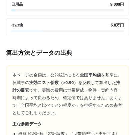
日用品
9,000円
その他
6.8万円
算出方法とデータの出典
本ページの金額は、公的統計による
全国平均値
を基準に、
茨城県
の
実効コスト係数（×
0.90
）
を反映して算出した
推
計の目安
です。実際の費用は世帯構成・物件・契約内容・
時期によって変わるため、確定値ではありません。あくま
で「全国平均と比べてどの程度か」を把握するための参考
としてご利用ください。
主な参照データ
総務省統計局「家計調査」（世帯類型別の支出平均）