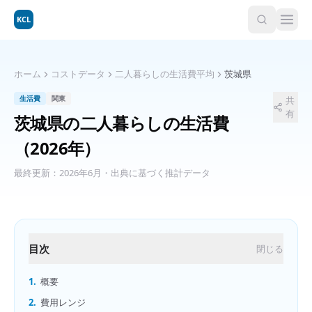
KCL
ホーム
コストデータ
二人暮らしの生活費平均
茨城県
生活費
関東
共
有
茨城県
の
二人暮らしの生活費
（2026年）
最終更新：
2026年6月
・出典に基づく推計データ
目次
閉じる
1.
概要
2.
費用レンジ