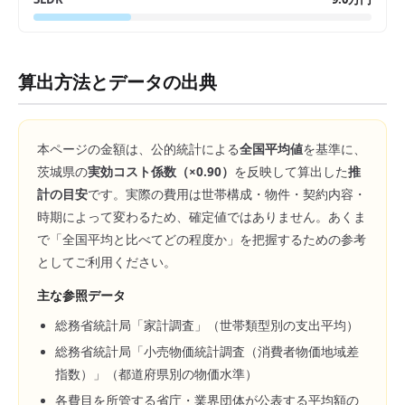
算出方法とデータの出典
本ページの金額は、公的統計による
全国平均値
を基準に、
茨城県
の
実効コスト係数（×
0.90
）
を反映して算出した
推
計の目安
です。実際の費用は世帯構成・物件・契約内容・
時期によって変わるため、確定値ではありません。あくま
で「全国平均と比べてどの程度か」を把握するための参考
としてご利用ください。
主な参照データ
総務省統計局「家計調査」（世帯類型別の支出平均）
総務省統計局「小売物価統計調査（消費者物価地域差
指数）」（都道府県別の物価水準）
各費目を所管する省庁・業界団体が公表する平均額の