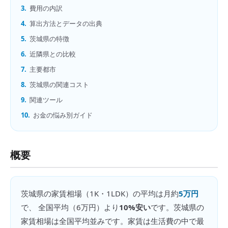
3.
費用の内訳
4.
算出方法とデータの出典
5.
茨城県の特徴
6.
近隣県との比較
7.
主要都市
8.
茨城県の関連コスト
9.
関連ツール
10.
お金の悩み別ガイド
概要
茨城県
の
家賃相場（1K・1LDK）
の平均は月約
5万円
で、 全国平均（
6万円
）より
10%安い
です。
茨城県の
家賃相場は全国平均並みです。家賃は生活費の中で最