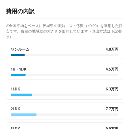
費用の内訳
※全国平均をベースに
茨城県
の実効コスト係数（×
0.90
）を適用した目
安です。費目の地域差の大きさを加味しています（算出方法は下記参
照）。
ワンルーム
4.0万円
1K・1DK
4.5万円
1LDK
6.3万円
2LDK
7.7万円
3LDK
9.0万円