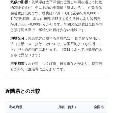
気候の影響：
茨城県は太平洋側に位置し年間を通じて比較
的温暖ですが、冬は北西の季節風「筑波おろし」が吹き体
感温度は低めです。暖房は12月〜3月に必要で月8,000〜
1.2万円程度、夏は内陸部で35度を超える日もあり冷房費
が月5,000〜8,000円かかります。年間の光熱費は全国平均
とほぼ同水準で、極端な出費は少ない地域です。
地域区分：
関東
地方に属する
茨城県
は、 総合的な物価水
準（生活コスト指数）が
0.90
で、
全国平均よりも生活コス
トが抑えめの傾向にあります。
（費目によって地域差の大
きさは異なります）
主要都市：
水戸市、つくば市、日立市
などがあり、都市部
と郊外では生活費に差があります。
近隣県との比較
都道府県
月額（目安）
全国比