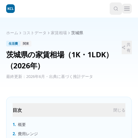
KCL
ホーム
コストデータ
家賃相場
茨城県
生活費
関東
共
有
茨城県
の
家賃相場（1K・1LDK）
（2026年）
最終更新：
2026年6月
・出典に基づく推計データ
目次
閉じる
1.
概要
2.
費用レンジ