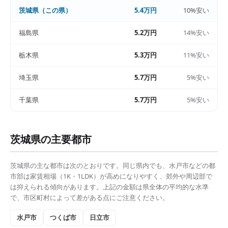
茨城県
（この県）
5.4万円
10%安い
福島県
5.2万円
14%安い
栃木県
5.3万円
11%安い
埼玉県
5.7万円
5%安い
千葉県
5.7万円
5%安い
茨城県
の主要都市
茨城県
の主な都市は次のとおりです。同じ県内でも、
水戸市
などの都
市部は
家賃相場（1K・1LDK）
が高めになりやすく、郊外や周辺部で
は抑えられる傾向があります。上記の金額は県全体の平均的な水準
で、市区町村によって差がある点にご注意ください。
水戸市
つくば市
日立市